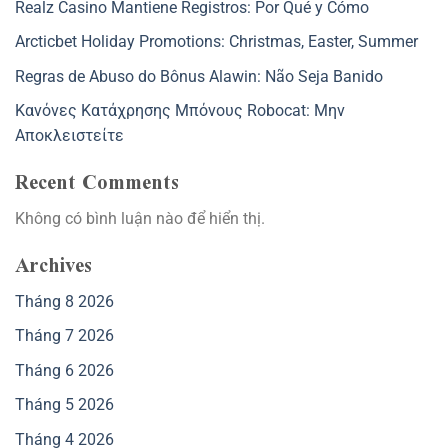
Realz Casino Mantiene Registros: Por Qué y Cómo
Arcticbet Holiday Promotions: Christmas, Easter, Summer
Regras de Abuso do Bônus Alawin: Não Seja Banido
Κανόνες Κατάχρησης Μπόνους Robocat: Μην
Αποκλειστείτε
Recent Comments
Không có bình luận nào để hiển thị.
Archives
Tháng 8 2026
Tháng 7 2026
Tháng 6 2026
Tháng 5 2026
Tháng 4 2026