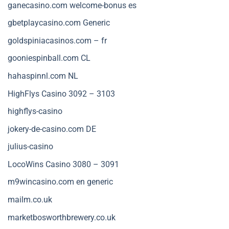
ganecasino.com welcome-bonus es
gbetplaycasino.com Generic
goldspiniacasinos.com – fr
gooniespinball.com CL
hahaspinnl.com NL
HighFlys Casino 3092 – 3103
highflys-casino
jokery-de-casino.com DE
julius-casino
LocoWins Casino 3080 – 3091
m9wincasino.com en generic
mailm.co.uk
marketbosworthbrewery.co.uk