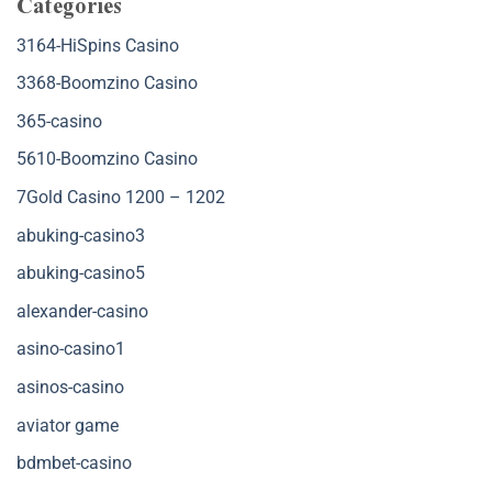
Categories
3164-HiSpins Casino
3368-Boomzino Casino
365-casino
5610-Boomzino Casino
7Gold Casino 1200 – 1202
abuking-casino3
abuking-casino5
alexander-casino
asino-casino1
asinos-casino
aviator game
bdmbet-casino