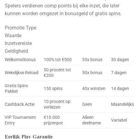
Spelers verdienen comp points bij elke inzet, die later
kunnen worden omgezet in bonusgeld of gratis spins.
Promotie Type
Waarde
Inzetvereiste
Geldigheid
Welkomstbonus
100% tot €500
35x bonus
30 dagen
50 procent tot
Wekelijkse Reload
30x bonus
7 dagen
€200
Gratis Spins
150 spins
40x winsten
14 dagen
Pakket
10 procent op
Cashback Actie
Geen
Maandelijks
verliezen
VIP Tournament
€10.000
Alleen
Variabel
Entry
prijzenpot
deelname
Eerlijk Play Garantie