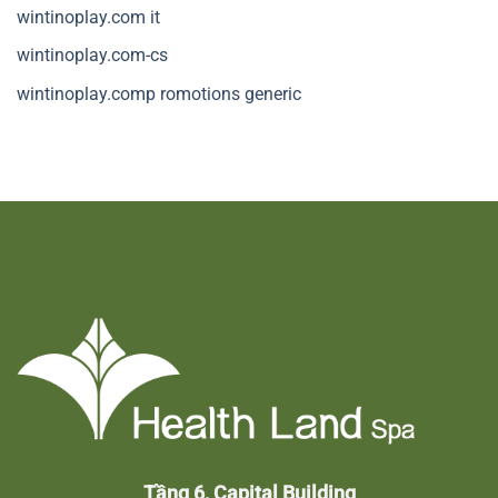
wintinoplay.com it
wintinoplay.com-cs
wintinoplay.comp romotions generic
Tầng 6, Capital Building