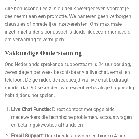
Alle bonuscondities zijn duidelijk weergegeven voordat je
deelneemt aan een promotie. We hanteren geen verborgen
clausules of onredelijke inzetvereisten. Ons maximale
inzetlimiet tijdens bonusspel is duidelijk gecommuniceerd
om verwarring te vermijden.
Vakkundige Ondersteuning
Ons Nederlands sprekende supportteam is 24 uur per dag,
zeven dagen per week beschikbaar via live chat, e-mail en
telefoon. De gemiddelde reactietijd via live chat bedraagt
minder dan 90 seconden, wat essentieel is als je hulp nodig
hebt tijdens het spelen.
Live Chat Functie:
Direct contact met opgeleide
medewerkers die technische problemen, accountvragen
en betalingskwesties afhandelen
Email Support:
Uitgebreide antwoorden binnen 4 uur