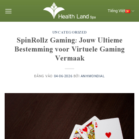
Bỏ
qua
Tiếng Việt
nội
dung
UNCATEGORIZED
SpinRollz Gaming: Jouw Ultieme
Bestemming voor Virtuele Gaming
Vermaak
ĐĂNG VÀO
04-06-2026
BỞI
ANHMONDIAL