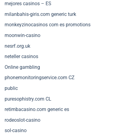
mejores casinos – ES
milanbahis-giris.com generic turk
monkeyzinocasinos com es promotions
moonwin-casino
nesrf.org.uk
neteller casinos
Online gambling
phonemonitoringservice.com CZ
public
puresophistry.com CL
retimbacasino.com generic es
rodeoslot-casino
sol-casino