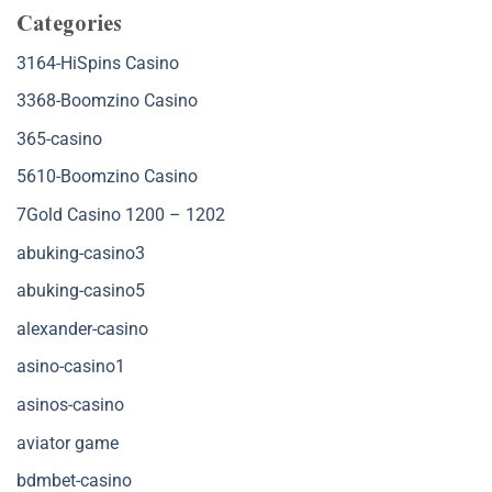
Categories
3164-HiSpins Casino
3368-Boomzino Casino
365-casino
5610-Boomzino Casino
7Gold Casino 1200 – 1202
abuking-casino3
abuking-casino5
alexander-casino
asino-casino1
asinos-casino
aviator game
bdmbet-casino