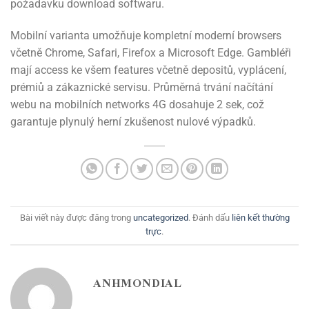
požadavku download softwaru.
Mobilní varianta umožňuje kompletní moderní browsers
včetně Chrome, Safari, Firefox a Microsoft Edge. Gambléři
mají access ke všem features včetně depositů, vyplácení,
prémiů a zákaznické servisu. Průměrná trvání načítání
webu na mobilních networks 4G dosahuje 2 sek, což
garantuje plynulý herní zkušenost nulové výpadků.
Bài viết này được đăng trong
uncategorized
. Đánh dấu
liên kết thường
trực
.
ANHMONDIAL