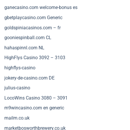
ganecasino.com welcome-bonus es
gbetplaycasino.com Generic
goldspiniacasinos.com – fr
gooniespinball.com CL
hahaspinnl.com NL
HighFlys Casino 3092 – 3103
highflys-casino
jokery-de-casino.com DE
julius-casino
LocoWins Casino 3080 – 3091
m9wincasino.com en generic
mailm.co.uk
marketbosworthbrewery.co.uk