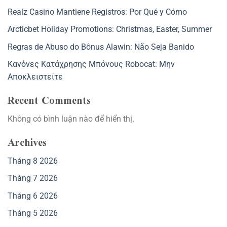
Realz Casino Mantiene Registros: Por Qué y Cómo
Arcticbet Holiday Promotions: Christmas, Easter, Summer
Regras de Abuso do Bônus Alawin: Não Seja Banido
Κανόνες Κατάχρησης Μπόνους Robocat: Μην
Αποκλειστείτε
Recent Comments
Không có bình luận nào để hiển thị.
Archives
Tháng 8 2026
Tháng 7 2026
Tháng 6 2026
Tháng 5 2026