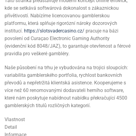
Tato stránka představuje moderní koncept online entwick,
kde se setkává softwárová dokonalost s zákaznickou
přívětivostí. Nabízíme licencovanou gamblerskou
platformu, která splňuje rigorózní nároky dozorových
institucí.
https://slotsvadercasino.cz/
pracuje na bázi
povolení od Curaçao Electronic Gaming Authority
(evidenční kód 8048/JAZ), to garantuje otevřenost a férové
pravidla pro veškeré gambléry.
Naše působení na trhu je vybudována na trojici sloupcích:
variabilita gamblerského portfolia, rychlost bankovních
převodů a nepřetržitá klientská asistence. Kooperujeme s
více než 60 renomovanými dodavateli herního software,
které nám poskytuje nabídnout nabídku překračující 4500
gamblerských titulů rozličných kategorií.
Vlastnost
Detail
Informace