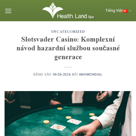
Bỏ
qua
Tiếng Việt
nội
dung
UNCATEGORIZED
Slotsvader Casino: Komplexní
návod hazardní službou současné
generace
ĐĂNG VÀO
04-06-2026
BỞI
ANHMONDIAL