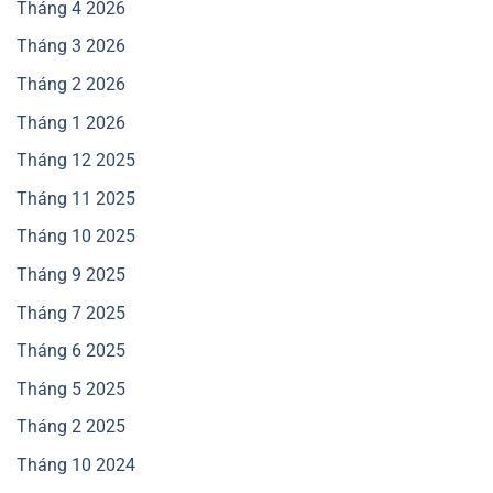
Tháng 4 2026
Tháng 3 2026
Tháng 2 2026
Tháng 1 2026
Tháng 12 2025
Tháng 11 2025
Tháng 10 2025
Tháng 9 2025
Tháng 7 2025
Tháng 6 2025
Tháng 5 2025
Tháng 2 2025
Tháng 10 2024