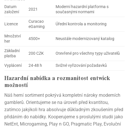
Datum
Moderní hazardní platforma s
2021
založení
současnými normami
Curacao
Licence
Úřední kontrola a monitoring
eGaming
Množství
4500+
Neustále modernizovaný katalog
her
Základní
200 CZK
Otevřené pro všechny typy uživatelů
platba
Vyplácení
24-48 h
Svižné vyřizování požadavků
Hazardní nabídka a rozmanitost entwick
možností
Náš herní sortiment pokrývá kompletní nároky moderních
gamblerů. Orientujeme se na úroveň před kvantitou,
zatímco jakýkoli hra absolvuje důkladným zkoušením před
přidáním do nabídky. Kooperujeme s proslulými studii jako
NetEnt, Microgaming, Play n GO, Pragmatic Play, Evoluční