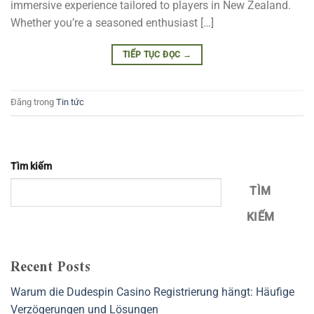
immersive experience tailored to players in New Zealand.
Whether you’re a seasoned enthusiast […]
TIẾP TỤC ĐỌC
→
Đăng trong
Tin tức
Tìm kiếm
TÌM
KIẾM
Recent Posts
Warum die Dudespin Casino Registrierung hängt: Häufige
Verzögerungen und Lösungen