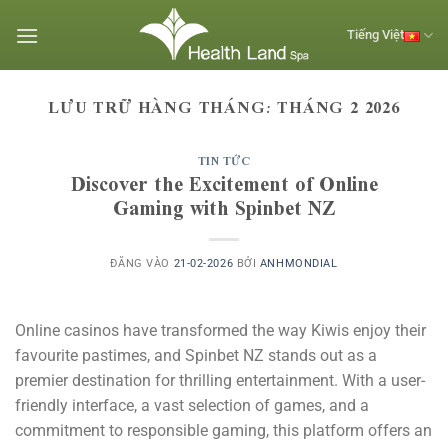
Bỏ
qua
Tiếng Việt
nội
dung
LƯU TRỮ HÀNG THÁNG:
THÁNG 2 2026
TIN TỨC
Discover the Excitement of Online
Gaming with Spinbet NZ
ĐĂNG VÀO
21-02-2026
BỞI
ANHMONDIAL
Online casinos have transformed the way Kiwis enjoy their
favourite pastimes, and Spinbet NZ stands out as a
premier destination for thrilling entertainment. With a user-
friendly interface, a vast selection of games, and a
commitment to responsible gaming, this platform offers an