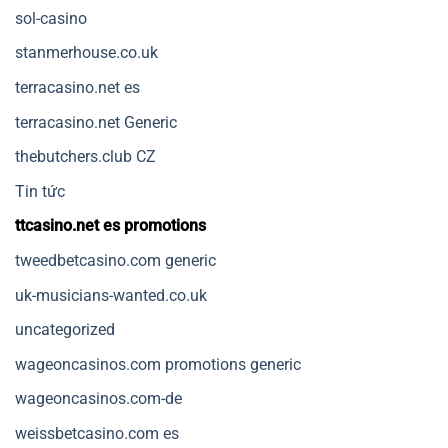
sol-casino
stanmerhouse.co.uk
terracasino.net es
terracasino.net Generic
thebutchers.club CZ
Tin tức
ttcasino.net es promotions
tweedbetcasino.com generic
uk-musicians-wanted.co.uk
uncategorized
wageoncasinos.com promotions generic
wageoncasinos.com-de
weissbetcasino.com es