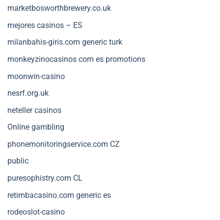
marketbosworthbrewery.co.uk
mejores casinos – ES
milanbahis-giris.com generic turk
monkeyzinocasinos com es promotions
moonwin-casino
nesrf.org.uk
neteller casinos
Online gambling
phonemonitoringservice.com CZ
public
puresophistry.com CL
retimbacasino.com generic es
rodeoslot-casino