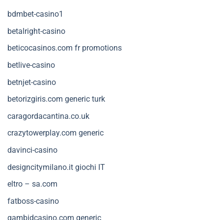
bdmbet-casino1
betalright-casino
beticocasinos.com fr promotions
betlive-casino
betnjet-casino
betorizgiris.com generic turk
caragordacantina.co.uk
crazytowerplay.com generic
davinci-casino
designcitymilano.it giochi IT
eltro – sa.com
fatboss-casino
gambidcasino.com generic