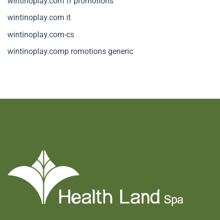
wintinoplay.com fr promotions
wintinoplay.com it
wintinoplay.com-cs
wintinoplay.comp romotions generic