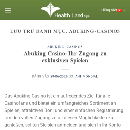
Bỏ
qua
Tiếng Việt
nội
dung
LƯU TRỮ DANH MỤC:
ABUKING-CASINO5
ABUKING-CASINO5
Abuking Casino: Ihr Zugang zu
exklusiven Spielen
ĐĂNG VÀO
29-06-2026
BỞI
ANHMONDIAL
Das Abuking Casino ist ein aufregendes Ziel für alle
Casinofans und bietet ein umfangreiches Sortiment an
Spielen, attraktiven Boni und einer einfachen Registrierung.
Um den vollen Zugang zu all diesen Möglichkeiten zu
genießen, sollten Sie sich anmelden und sich in Ihr Konto