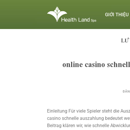
Bỏ
qua
GIỚI THIỆU
nội
dung
LƯ
online casino schne
ĐĂN
Einleitung Für viele Spieler steht die Au
casino schnelle auszahlung bedeutet wen
Beitrag klären wir, wie schnelle Abwickl