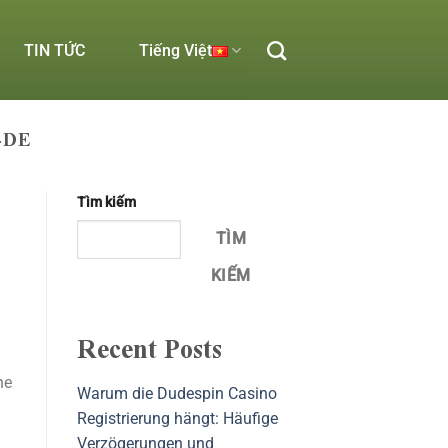
TIN TỨC
Tiếng Việt
-DE
Tìm kiếm
TÌM
KIẾM
Recent Posts
ne
Warum die Dudespin Casino
Registrierung hängt: Häufige
Verzögerungen und