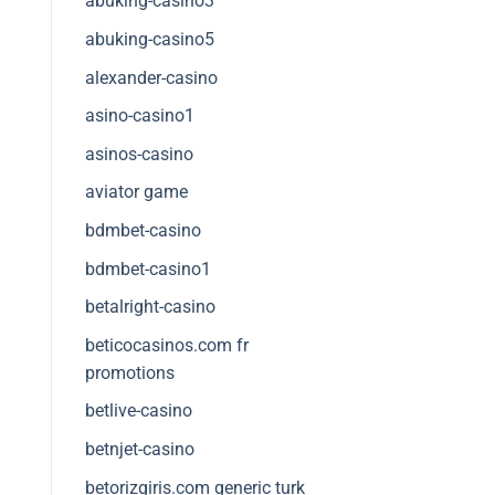
abuking-casino3
abuking-casino5
alexander-casino
asino-casino1
asinos-casino
aviator game
bdmbet-casino
bdmbet-casino1
betalright-casino
beticocasinos.com fr
promotions
betlive-casino
betnjet-casino
betorizgiris.com generic turk