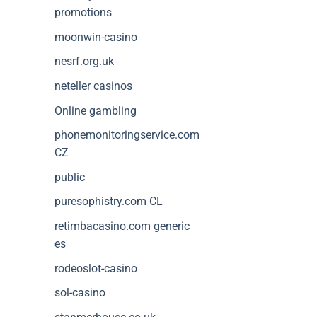
promotions
moonwin-casino
nesrf.org.uk
neteller casinos
Online gambling
phonemonitoringservice.com
CZ
public
puresophistry.com CL
retimbacasino.com generic
es
rodeoslot-casino
sol-casino