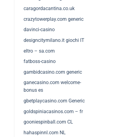
caragordacantina.co.uk
crazytowerplay.com generic
davinci-casino
designcitymilano.it giochi IT
eltro – sa.com
fatboss-casino
gambidcasino.com generic
ganecasino.com welcome-
bonus es
gbetplaycasino.com Generic
goldspiniacasinos.com – fr
gooniespinball.com CL
hahaspinnl.com NL