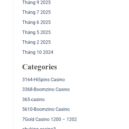
Tháng 9 2025
Tháng 7 2025
Tháng 6 2025
Tháng 5 2025
Tháng 2 2025
Tháng 10 2024
Categories
3164-HiSpins Casino
3368-Boomzino Casino
365-casino
5610-Boomzino Casino
7Gold Casino 1200 – 1202