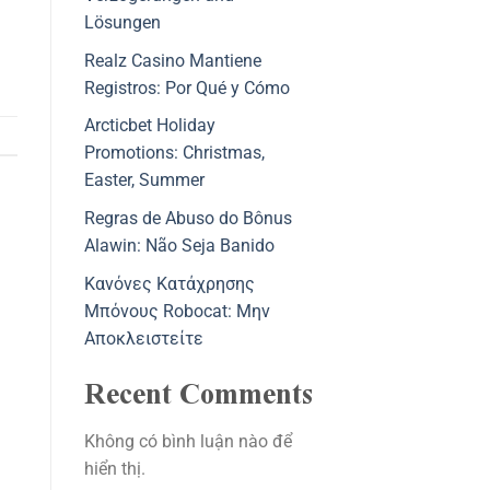
Lösungen
Realz Casino Mantiene
Registros: Por Qué y Cómo
Arcticbet Holiday
Promotions: Christmas,
Easter, Summer
Regras de Abuso do Bônus
Alawin: Não Seja Banido
Κανόνες Κατάχρησης
Μπόνους Robocat: Μην
Αποκλειστείτε
Recent Comments
Không có bình luận nào để
hiển thị.