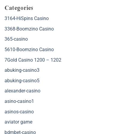
Categories
3164-HiSpins Casino
3368-Boomzino Casino
365-casino
5610-Boomzino Casino
7Gold Casino 1200 – 1202
abuking-casino3
abuking-casino5
alexander-casino
asino-casino1
asinos-casino
aviator game
bdmbet-casino