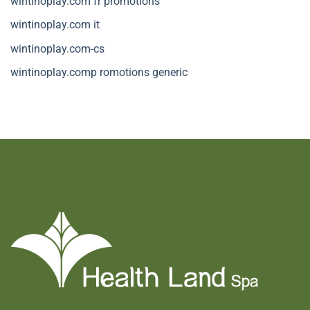
wintinoplay.com fr promotions
wintinoplay.com it
wintinoplay.com-cs
wintinoplay.comp romotions generic