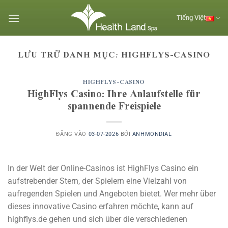
Bỏ
qua
Tiếng Việt
nội
dung
LƯU TRỮ DANH MỤC:
HIGHFLYS-CASINO
HIGHFLYS-CASINO
HighFlys Casino: Ihre Anlaufstelle für
spannende Freispiele
ĐĂNG VÀO
03-07-2026
BỞI
ANHMONDIAL
In der Welt der Online-Casinos ist HighFlys Casino ein
aufstrebender Stern, der Spielern eine Vielzahl von
aufregenden Spielen und Angeboten bietet. Wer mehr über
dieses innovative Casino erfahren möchte, kann auf
highflys.de gehen und sich über die verschiedenen