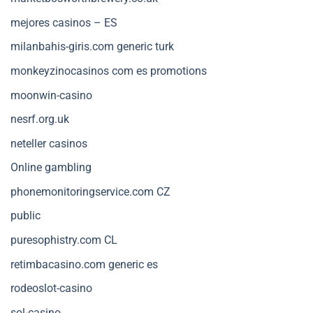
mejores casinos – ES
milanbahis-giris.com generic turk
monkeyzinocasinos com es promotions
moonwin-casino
nesrf.org.uk
neteller casinos
Online gambling
phonemonitoringservice.com CZ
public
puresophistry.com CL
retimbacasino.com generic es
rodeoslot-casino
sol-casino