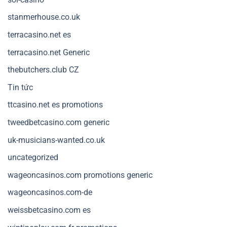
stanmerhouse.co.uk
terracasino.net es
terracasino.net Generic
thebutchers.club CZ
Tin tức
ttcasino.net es promotions
tweedbetcasino.com generic
uk-musicians-wanted.co.uk
uncategorized
wageoncasinos.com promotions generic
wageoncasinos.com-de
weissbetcasino.com es