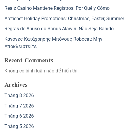
Realz Casino Mantiene Registros: Por Qué y Cómo
Arcticbet Holiday Promotions: Christmas, Easter, Summer
Regras de Abuso do Bônus Alawin: Não Seja Banido
Κανόνες Κατάχρησης Μπόνους Robocat: Μην
Αποκλειστείτε
Recent Comments
Không có bình luận nào để hiển thị.
Archives
Tháng 8 2026
Tháng 7 2026
Tháng 6 2026
Tháng 5 2026