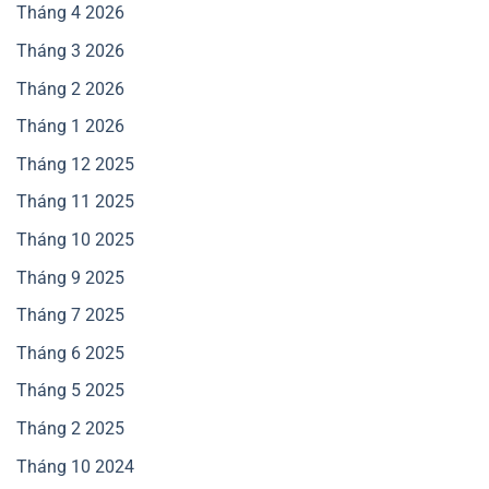
Tháng 4 2026
Tháng 3 2026
Tháng 2 2026
Tháng 1 2026
Tháng 12 2025
Tháng 11 2025
Tháng 10 2025
Tháng 9 2025
Tháng 7 2025
Tháng 6 2025
Tháng 5 2025
Tháng 2 2025
Tháng 10 2024