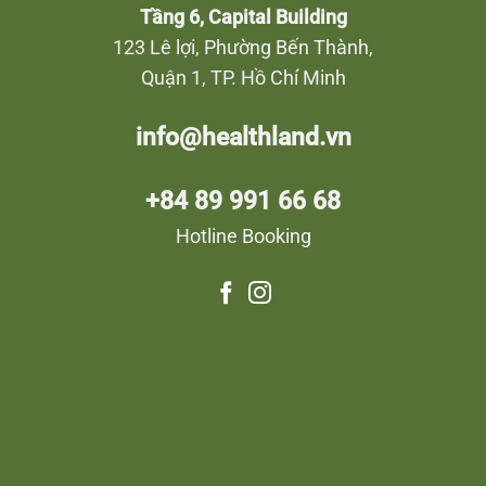
Tầng 6, Capital Building
123 Lê lợi, Phường Bến Thành,
Quận 1, TP. Hồ Chí Minh
info@healthland.vn
+84 89 991 66 68
Hotline Booking