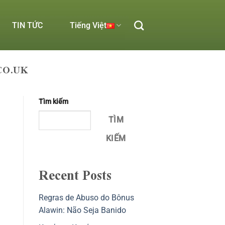
TIN TỨC
Tiếng Việt
CO.UK
Tìm kiếm
TÌM
KIẾM
Recent Posts
Regras de Abuso do Bônus
Alawin: Não Seja Banido