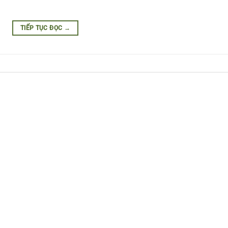
TIẾP TỤC ĐỌC
→