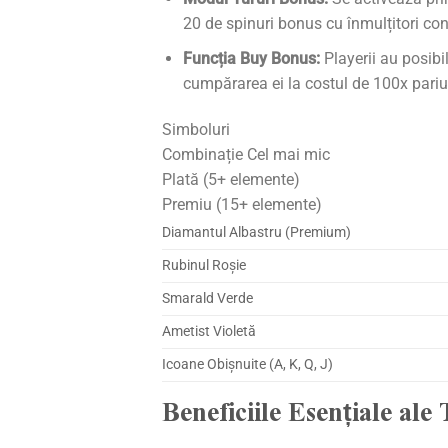
20 de spinuri bonus cu înmulțitori con
Funcția Buy Bonus:
Playerii au posibil
cumpărarea ei la costul de 100x pariul
Simboluri
Combinație Cel mai mic
Plată (5+ elemente)
Premiu (15+ elemente)
Diamantul Albastru (Premium)
Rubinul Roșie
Smarald Verde
Ametist Violetă
Icoane Obișnuite (A, K, Q, J)
Beneficiile Esențiale ale 