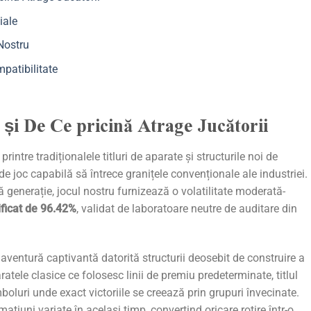
iale
Nostru
mpatibilitate
i De Ce pricină Atrage Jucătorii
intre tradiționalele titluri de aparate și structurile noi de
de joc capabilă să întrece granițele convenționale ale industriei.
generație, jocul nostru furnizează o volatilitate moderată-
ificat de 96.42%
, validat de laboratoare neutre de auditare din
aventură captivantă datorită structurii deosebit de construire a
ratele clasice ce folosesc linii de premiu predeterminate, titlul
boluri unde exact victoriile se creează prin grupuri învecinate.
ațiuni variate în același timp, convertind oricare rotire într-o