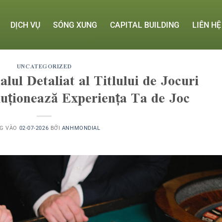
DỊCH VỤ
SÓNG XUNG
CAPITAL BUILDING
LIÊN HỆ
UNCATEGORIZED
ul Detaliat al Titlului de Jocuri
uționează Experiența Ta de Joc
G VÀO
02-07-2026
BỞI
ANHMONDIAL