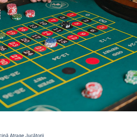
cină Atrage Jucătorii