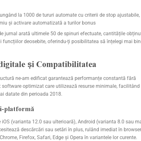
ngând la 1000 de tururi automate cu criterii de stop ajustabile,
emiu și activare automatizată a turilor bonus
 jurnal arată ultimele 50 de spinuri efectuate, cantitățile obținu
ii funcțiilor deosebite, oferindu-ți posibilitatea să înțelegi mai bi
digitale și Compatibilitatea
structură ne-am edificat garantează performanțe constantă fără
t software optimizat care utilizează resurse minimale, facilitând
i datate din perioada 2018.
i-platformă
 iOS (varianta 12.0 sau ulterioară), Android (varianta 8.0 sau m
itează descărcări sau setări în plus, rulând imediat în browser
rome, Firefox, Safari, Edge și Opera în variantele lor curente.