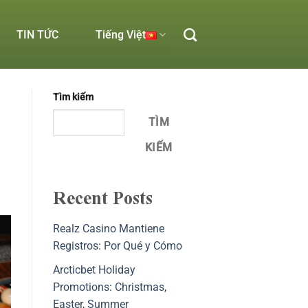
TIN TỨC
Tiếng Việt
Tìm kiếm
TÌM
KIẾM
Recent Posts
Realz Casino Mantiene
Registros: Por Qué y Cómo
Arcticbet Holiday
Promotions: Christmas,
Easter, Summer