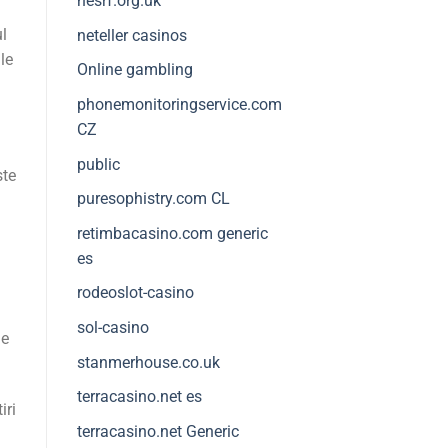
nesrf.org.uk
ul
neteller casinos
le
Online gambling
phonemonitoringservice.com
CZ
public
ste
puresophistry.com CL
retimbacasino.com generic
es
rodeoslot-casino
sol-casino
de
stanmerhouse.co.uk
terracasino.net es
iri
terracasino.net Generic