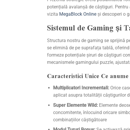
potențială avalanșă de câștiguri. Pentru
vizita
MegaBlock Online
și descoperi o ga
Sistemul de Gaming și Ta
Structura nostru de gaming se sprijină p
se elimină de pe suprafața tablă, oferind
formeze potențiale șiruri de câștiguri co
mecanismele gamingului puzzle, ajustată 
Caracteristici Unice Ce anume
Multiplicatori Incrementali:
Orice casc
aplicat asupra totalității câștigurilor
Super Elemente Wild:
Elemente deoseb
concomitente, înlocuind oricare simbol
combinațiilor câștigătoare
Modul Tururi Bonus:
Se activează prin