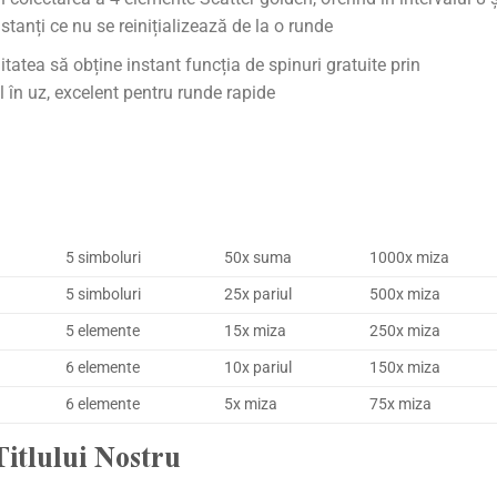
stanți ce nu se reinițializează de la o runde
itatea să obține instant funcția de spinuri gratuite prin
 în uz, excelent pentru runde rapide
5 simboluri
50x suma
1000x miza
5 simboluri
25x pariul
500x miza
5 elemente
15x miza
250x miza
6 elemente
10x pariul
150x miza
6 elemente
5x miza
75x miza
Titlului Nostru