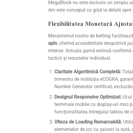
MegaBlock nu este exclusiv un simplu un 
Am este conceput cu grijă la detalii spre a
Flexibilitatea Monetară Ajust
Mecanismul nostru de betting facilitează
spin
, oferind accesibilitate deopotrivă juc
intense. Actuala gamă extinsă confirmă 
tacticii și resurselor individual.
Claritate Algoritmică Completă:
Total
trimestru de instituția eCOGRA, garan
Number Generator certificat, excluzân
Designul Responsive Optimizat:
UI-ul
terminale mobile cu display-uri mici 
funcționalitatea întregului tablou d
Viteza de Loading Remarcabilă:
Util
elementelor de joc cu șaizeci la sută, 