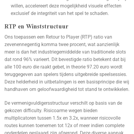
willen, accelereert deze mogelijkheid visuele effecten
exclusief de integriteit van het spel te schaden.
RTP en Winststructuur
Ons toepassen een Retour to Player (RTP) ratio van
zevenennegentig komma twee procent, wat aanzienlijk
meer is dan het industriegemiddelde van traditionele slots
dat rond 96% varieert. Dit bevestigde ratio betekent dat bij
alle 100 euro die raakt gebet, in theorie 97.20 euro wordt
teruggegeven aan spelers tijdens uitgebreide speelsessies.
Deze helderheid in uitbetalingen is een basisprincipe die wij
handhaven om geloofwaardigheid tot stand te ontwikkelen.
De vermenigvuldigersstructuur verschilt op basis van de
gekozen difficulty. Risicoarme wegen bieden
multiplicatoren tussen 1.5x en 3.2x, wanneer risicovolle
routes kunnen toenemen tot 12x of meer indien complete
onderdelen geslaagd zijn afgerond. Deze diverse aanpak