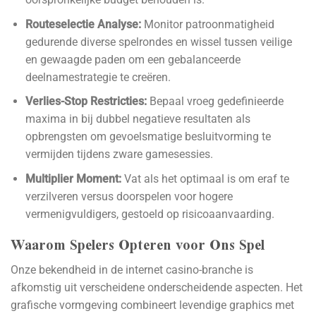
Routeselectie Analyse:
Monitor patroonmatigheid
gedurende diverse spelrondes en wissel tussen veilige
en gewaagde paden om een gebalanceerde
deelnamestrategie te creëren.
Verlies-Stop Restricties:
Bepaal vroeg gedefinieerde
maxima in bij dubbel negatieve resultaten als
opbrengsten om gevoelsmatige besluitvorming te
vermijden tijdens zware gamesessies.
Multiplier Moment:
Vat als het optimaal is om eraf te
verzilveren versus doorspelen voor hogere
vermenigvuldigers, gestoeld op risicoaanvaarding.
Waarom Spelers Opteren voor Ons Spel
Onze bekendheid in de internet casino-branche is
afkomstig uit verscheidene onderscheidende aspecten. Het
grafische vormgeving combineert levendige graphics met