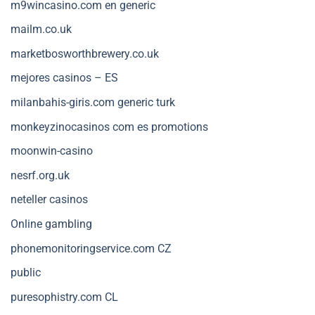
m9wincasino.com en generic
mailm.co.uk
marketbosworthbrewery.co.uk
mejores casinos – ES
milanbahis-giris.com generic turk
monkeyzinocasinos com es promotions
moonwin-casino
nesrf.org.uk
neteller casinos
Online gambling
phonemonitoringservice.com CZ
public
puresophistry.com CL