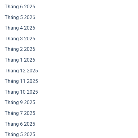
Tháng 6 2026
Tháng 5 2026
Tháng 4 2026
Tháng 3 2026
Tháng 2 2026
Tháng 1 2026
Tháng 12 2025
Tháng 11 2025
Tháng 10 2025
Tháng 9 2025
Tháng 7 2025
Tháng 6 2025
Tháng 5 2025