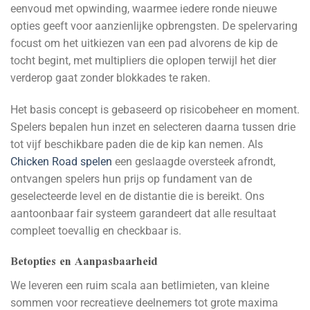
eenvoud met opwinding, waarmee iedere ronde nieuwe
opties geeft voor aanzienlijke opbrengsten. De spelervaring
focust om het uitkiezen van een pad alvorens de kip de
tocht begint, met multipliers die oplopen terwijl het dier
verderop gaat zonder blokkades te raken.
Het basis concept is gebaseerd op risicobeheer en moment.
Spelers bepalen hun inzet en selecteren daarna tussen drie
tot vijf beschikbare paden die de kip kan nemen. Als
Chicken Road spelen
een geslaagde oversteek afrondt,
ontvangen spelers hun prijs op fundament van de
geselecteerde level en de distantie die is bereikt. Ons
aantoonbaar fair systeem garandeert dat alle resultaat
compleet toevallig en checkbaar is.
Betopties en Aanpasbaarheid
We leveren een ruim scala aan betlimieten, van kleine
sommen voor recreatieve deelnemers tot grote maxima