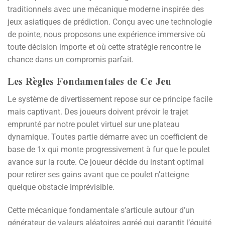
traditionnels avec une mécanique moderne inspirée des
jeux asiatiques de prédiction. Conçu avec une technologie
de pointe, nous proposons une expérience immersive où
toute décision importe et où cette stratégie rencontre le
chance dans un compromis parfait.
Les Règles Fondamentales de Ce Jeu
Le système de divertissement repose sur ce principe facile
mais captivant. Des joueurs doivent prévoir le trajet
emprunté par notre poulet virtuel sur une plateau
dynamique. Toutes partie démarre avec un coefficient de
base de 1x qui monte progressivement à fur que le poulet
avance sur la route. Ce joueur décide du instant optimal
pour retirer ses gains avant que ce poulet n’atteigne
quelque obstacle imprévisible.
Cette mécanique fondamentale s’articule autour d’un
générateur de valeurs aléatoires agréé qui garantit l’équité