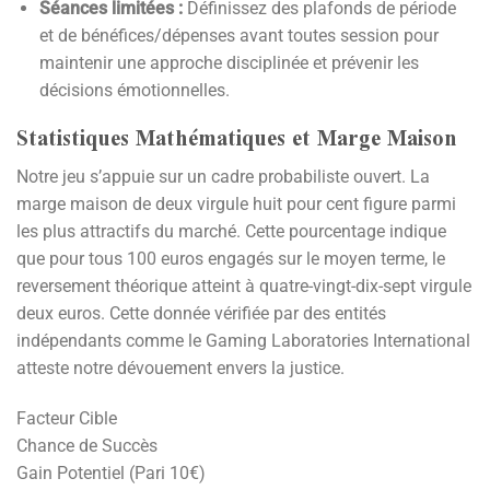
Séances limitées :
Définissez des plafonds de période
et de bénéfices/dépenses avant toutes session pour
maintenir une approche disciplinée et prévenir les
décisions émotionnelles.
Statistiques Mathématiques et Marge Maison
Notre jeu s’appuie sur un cadre probabiliste ouvert. La
marge maison de deux virgule huit pour cent figure parmi
les plus attractifs du marché. Cette pourcentage indique
que pour tous 100 euros engagés sur le moyen terme, le
reversement théorique atteint à quatre-vingt-dix-sept virgule
deux euros. Cette donnée vérifiée par des entités
indépendants comme le Gaming Laboratories International
atteste notre dévouement envers la justice.
Facteur Cible
Chance de Succès
Gain Potentiel (Pari 10€)