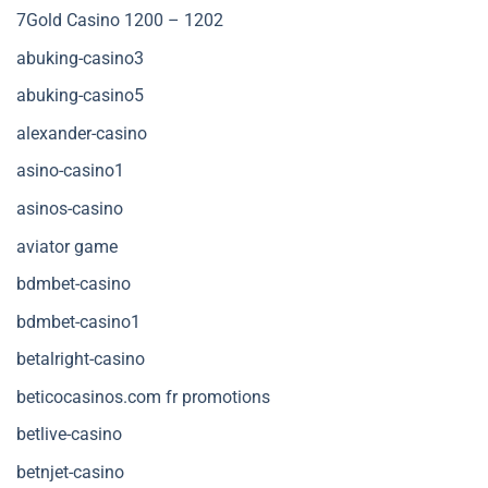
7Gold Casino 1200 – 1202
abuking-casino3
abuking-casino5
alexander-casino
asino-casino1
asinos-casino
aviator game
bdmbet-casino
bdmbet-casino1
betalright-casino
beticocasinos.com fr promotions
betlive-casino
betnjet-casino