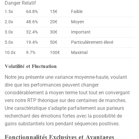
Danger Relatif
1.5x
64.8%
15€
Faible
2.0x
48.6%
20€
Moyen
3.0x
32.4%
30€
Important
5.0x
19.4%
50€
Particulièrement élevé
10.0x
9.7%
100€
Maximal
Volatilité et Fluctuation
Notre jeu présente une variance moyenne-haute, voulant
dire que les performances peuvent changer
considérablement à moyen terme tout tout en convergant
vers notre RTP théorique sur des centaines de manches.
Une caractéristique s’adapte parfaitement aux parieurs
recherchant des émotions fortes avec la possibilité de
gains substantiels lors pendant séquences positives.
Fonctionnalités Exclusives et Avantages