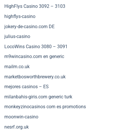
HighFlys Casino 3092 – 3103
highflys-casino
jokery-de-casino.com DE
julius-casino
LocoWins Casino 3080 – 3091
m9wincasino.com en generic
mailm.co.uk
marketbosworthbrewery.co.uk
mejores casinos – ES
milanbahis-giris.com generic turk
monkeyzinocasinos com es promotions
moonwin-casino
nesrf.org.uk