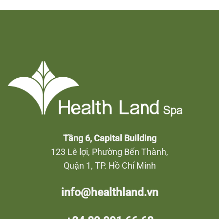
Tầng 6, Capital Building
123 Lê lợi, Phường Bến Thành,
Quận 1, TP. Hồ Chí Minh
info@healthland.vn