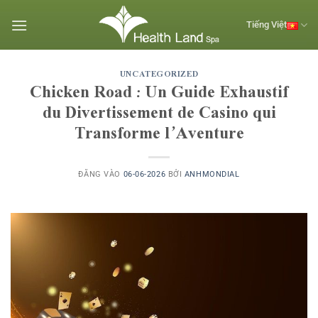
Bỏ
qua
Tiếng Việt
nội
dung
UNCATEGORIZED
Chicken Road : Un Guide Exhaustif
du Divertissement de Casino qui
Transforme l’Aventure
ĐĂNG VÀO
06-06-2026
BỞI
ANHMONDIAL