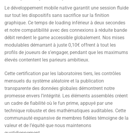
Le développement mobile native garantit une session fluide
sur tout les dispositifs sans sacrifice sur la finition
graphique. Ce temps de loading inférieur à deux secondes
et notre compatibilité avec des connexions à réduite bande
débit rendent le game accessible globalement. Nos mises
modulables démarrant à juste 0,10€ offrent à tout les
profils de joueurs de s’engager, pendant que les maximums
élevés contentent les parieurs ambitieux.
Cette certification par les laboratoires tiers, les contrôles
mensuels du système aléatoire et la publication
transparente des données globales démontrent notre
promesse envers l’intégrité. Les éléments assemblés créent
un cadre de fiabilité où le fun prime, appuyé par une
technique robuste et des mathématiques auditables. Cette
communauté expansive de membres fidèles témoigne de la
valeur et de l’équité que nous maintenons
quotidiennement.