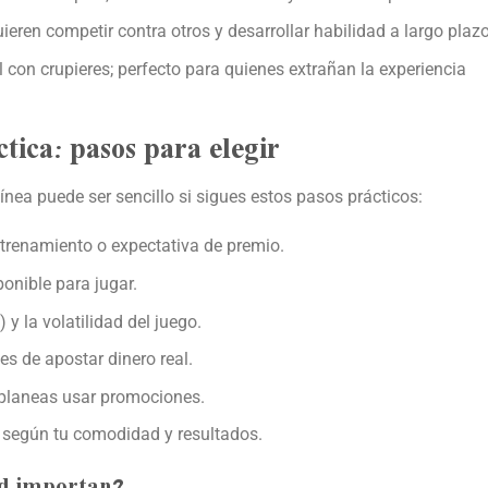
eren competir contra otros y desarrollar habilidad a largo plazo
l con crupieres; perfecto para quienes extrañan la experiencia
tica: pasos para elegir
ínea puede ser sencillo si sigues estos pasos prácticos:
entrenamiento o expectativa de premio.
ponible para jugar.
y la volatilidad del juego.
es de apostar dinero real.
 planeas usar promociones.
 según tu comodidad y resultados.