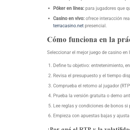
Póker en línea:
para jugadores que qui
Casino en vivo:
ofrece interacción rea
terracasino.net
presencial.
Cómo funciona en la prác
Seleccionar el mejor juego de casino en l
Define tu objetivo: entretenimiento, 
Revisa el presupuesto y el tiempo dis
Comprueba el retorno al jugador (RTP) 
Prueba la versión gratuita o demo ant
Lee reglas y condiciones de bonos si
Empieza con apuestas bajas y ajusta