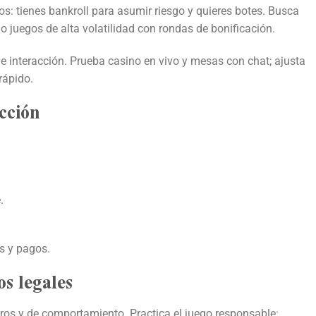
: tienes bankroll para asumir riesgo y quieres botes. Busca
 juegos de alta volatilidad con rondas de bonificación.
 de interacción. Prueba casino en vivo y mesas con chat; ajusta
rápido.
cción
.
s y pagos.
os legales
ieros y de comportamiento. Practica el juego responsable: