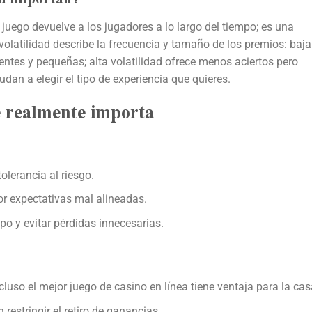
ad importan?
l juego devuelve a los jugadores a lo largo del tiempo; es una
olatilidad describe la frecuencia y tamaño de los premios: baja
ntes y pequeñas; alta volatilidad ofrece menos aciertos pero
an a elegir el tipo de experiencia que quieres.
ue realmente importa
olerancia al riesgo.
or expectativas mal alineadas.
po y evitar pérdidas innecesarias.
luso el mejor juego de casino en línea tiene ventaja para la cas
restringir el retiro de ganancias.