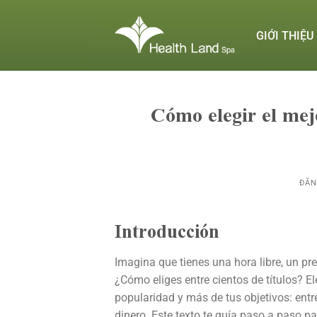
Bỏ
qua
GIỚI THIỆU
nội
dung
Cómo elegir el mejo
ĐĂN
Introducción
Imagina que tienes una hora libre, un pre
¿Cómo eliges entre cientos de títulos? E
popularidad y más de tus objetivos: entre
dinero. Este texto te guía paso a paso 