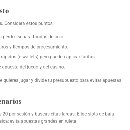
sto
os. Considera estos puntos:
a perder; separa fondos de ocio.
tiros y tiempos de procesamiento.
ápidos (e-wallets) pero pueden aplicar tarifas.
apuesta del juego y del casino.
 quieres jugar y divide tu presupuesto para evitar apuestas
enarios
20 por sesión y buscas citas largas. Elige slots de baja
sica; evita apuestas grandes en ruleta.