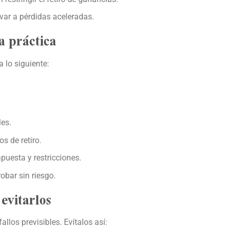
var a pérdidas aceleradas.
a práctica
 lo siguiente:
les.
s de retiro.
puesta y restricciones.
bar sin riesgo.
evitarlos
llos previsibles. Evítalos así: