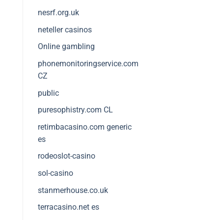
nesrf.org.uk
neteller casinos
Online gambling
phonemonitoringservice.com
CZ
public
puresophistry.com CL
retimbacasino.com generic
es
rodeoslot-casino
sol-casino
stanmerhouse.co.uk
terracasino.net es