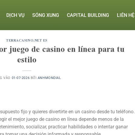
DỊCH VỤ
SÓNG XUNG
CAPITAL BUILDING
LIÊN HỆ
TERRACASINO.NET ES
r juego de casino en línea para tu
estilo
G VÀO
01-07-2026
BỞI
ANHMONDIAL
supuesto fijo y quieres divertirte en un casino desde tu teléfono.
legir el mejor juego de casino en línea depende menos de la
tenimiento, socializar, practicar habilidades o intentar ganar
para tomar una decisión informada y responsable.