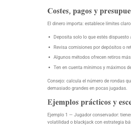
Costes, pagos y presupue
El dinero importa: establece límites clar
Deposita solo lo que estés dispuesto 
Revisa comisiones por depósitos o re
Algunos métodos ofrecen retiros más r
Ten en cuenta mínimos y máximos de 
Consejo: calcula el número de rondas que
demasiado grandes en pocas jugadas.
Ejemplos prácticos y esc
Ejemplo 1 — Jugador conservador: tienes 
volatilidad o blackjack con estrategia bá