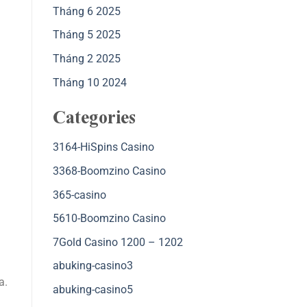
Tháng 6 2025
Tháng 5 2025
Tháng 2 2025
Tháng 10 2024
Categories
3164-HiSpins Casino
3368-Boomzino Casino
365-casino
5610-Boomzino Casino
7Gold Casino 1200 – 1202
abuking-casino3
a.
abuking-casino5