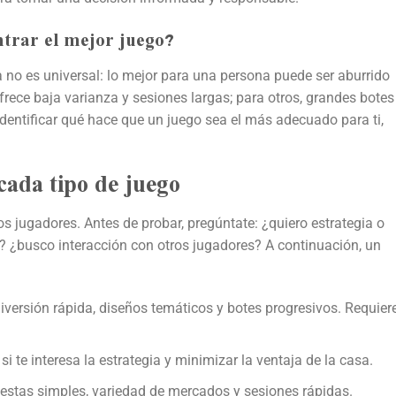
ntrar el mejor juego?
a no es universal: lo mejor para una persona puede ser aburrido
frece baja varianza y sesiones largas; para otros, grandes botes
dentificar qué hace que un juego sea el más adecuado para ti,
cada tipo de juego
os jugadores. Antes de probar, pregúntate: ¿quiero estrategia o
o? ¿busco interacción con otros jugadores? A continuación, un
iversión rápida, diseños temáticos y botes progresivos. Requier
i te interesa la estrategia y minimizar la ventaja de la casa.
estas simples, variedad de mercados y sesiones rápidas.