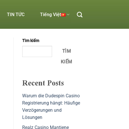
TIN TỨC
Tiếng Việt
Tìm kiếm
TÌM
KIẾM
Recent Posts
Warum die Dudespin Casino
Registrierung hängt: Häufige
Verzögerungen und
Lösungen
Realz Casino Mantiene