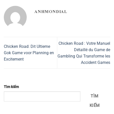
ANHMONDIAL
Chicken Road : Votre Manuel
Chicken Road: Dit Ultieme
Détaillé du Game de
Gok Game voor Planning en
Gambling Qui Transforme les
Excitement
Accident Games
Tìm kiếm
TÌM
KIẾM