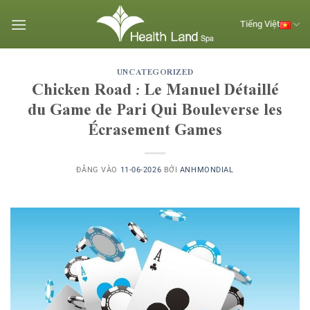
Bỏ
qua
Tiếng Việt
nội
dung
UNCATEGORIZED
Chicken Road : Le Manuel Détaillé
du Game de Pari Qui Bouleverse les
Écrasement Games
ĐĂNG VÀO
11-06-2026
BỞI
ANHMONDIAL