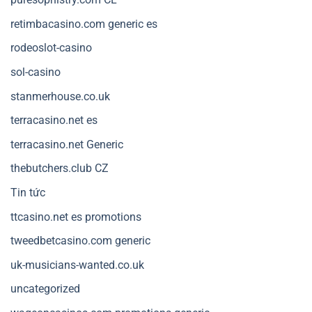
retimbacasino.com generic es
rodeoslot-casino
sol-casino
stanmerhouse.co.uk
terracasino.net es
terracasino.net Generic
thebutchers.club CZ
Tin tức
ttcasino.net es promotions
tweedbetcasino.com generic
uk-musicians-wanted.co.uk
uncategorized