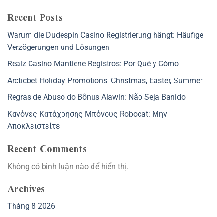
Recent Posts
Warum die Dudespin Casino Registrierung hängt: Häufige
Verzögerungen und Lösungen
Realz Casino Mantiene Registros: Por Qué y Cómo
Arcticbet Holiday Promotions: Christmas, Easter, Summer
Regras de Abuso do Bônus Alawin: Não Seja Banido
Κανόνες Κατάχρησης Μπόνους Robocat: Μην
Αποκλειστείτε
Recent Comments
Không có bình luận nào để hiển thị.
Archives
Tháng 8 2026