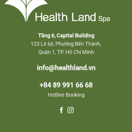
Tầng 6, Capital Building
123 Lê lợi, Phường Bến Thành,
Quận 1, TP. Hồ Chí Minh
info@healthland.vn
+84 89 991 66 68
Hotline Booking