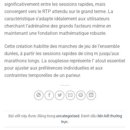
significativement entre les sessions rapides, mais
convergent vers le RTP attendu sur le grand terme. La
caractéristique s’adapte idéalement aux utilisateurs
cherchant l’adrénaline des grands facteurs même en
maintenant une fondation mathématique robuste.
Cette création habilite des manches de jeu de l’ensemble
durées, à partir les sessions rapides de cinq m jusqu’aux
marathons longs. La souplesse représente l’ atout essentiel
pour ajuster aux préférences individuelles et aux
contraintes temporelles de un parieur.
Bài viết này được đăng trong
uncategorized
. Đánh dấu
liên kết thường
trực
.