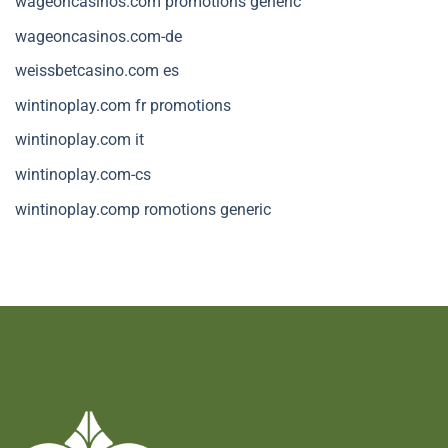
wageoncasinos.com promotions generic
wageoncasinos.com-de
weissbetcasino.com es
wintinoplay.com fr promotions
wintinoplay.com it
wintinoplay.com-cs
wintinoplay.comp romotions generic