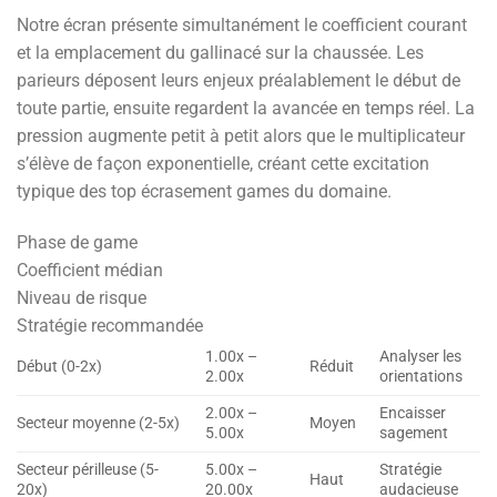
Notre écran présente simultanément le coefficient courant
et la emplacement du gallinacé sur la chaussée. Les
parieurs déposent leurs enjeux préalablement le début de
toute partie, ensuite regardent la avancée en temps réel. La
pression augmente petit à petit alors que le multiplicateur
s’élève de façon exponentielle, créant cette excitation
typique des top écrasement games du domaine.
Phase de game
Coefficient médian
Niveau de risque
Stratégie recommandée
1.00x –
Analyser les
Début (0-2x)
Réduit
2.00x
orientations
2.00x –
Encaisser
Secteur moyenne (2-5x)
Moyen
5.00x
sagement
Secteur périlleuse (5-
5.00x –
Stratégie
Haut
20x)
20.00x
audacieuse