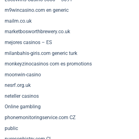
m9wincasino.com en generic
mailm.co.uk
marketbosworthbrewery.co.uk
mejores casinos – ES
milanbahis-giris.com generic turk
monkeyzinocasinos com es promotions
moonwin-casino
nesrf.org.uk
neteller casinos
Online gambling
phonemonitoringservice.com CZ
public
puresophistry.com CL