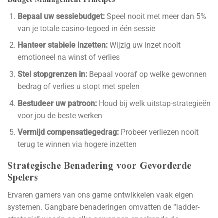
Bepaal uw sessiebudget:
Speel nooit met meer dan 5%
van je totale casino-tegoed in één sessie
Hanteer stabiele inzetten:
Wijzig uw inzet nooit
emotioneel na winst of verlies
Stel stopgrenzen in:
Bepaal vooraf op welke gewonnen
bedrag of verlies u stopt met spelen
Bestudeer uw patroon:
Houd bij welk uitstap-strategieën
voor jou de beste werken
Vermijd compensatiegedrag:
Probeer verliezen nooit
terug te winnen via hogere inzetten
Strategische Benadering voor Gevorderde
Spelers
Ervaren gamers van ons game ontwikkelen vaak eigen
systemen. Gangbare benaderingen omvatten de “ladder-