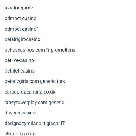
aviator game
bdmbet-casino
bdmbet-casino1
betalright-casino
beticocasinos.com fr promotions
betlive-casino
betnjet-casino
betorizgiris.com generic turk
caragordacantina.co.uk
crazytowerplay.com generic
davinci-casino
designcitymilano.it giochi IT
eltro – sa.com