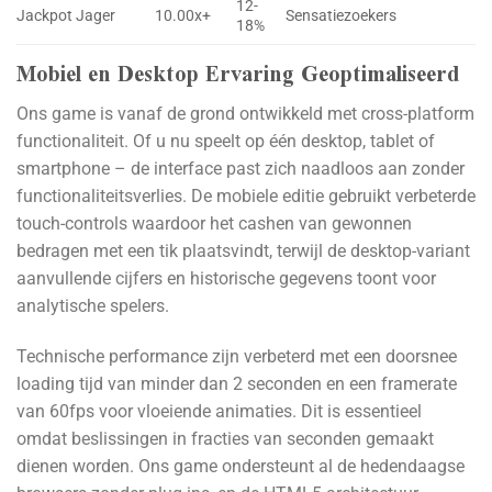
12-
Jackpot Jager
10.00x+
Sensatiezoekers
18%
Mobiel en Desktop Ervaring Geoptimaliseerd
Ons game is vanaf de grond ontwikkeld met cross-platform
functionaliteit. Of u nu speelt op één desktop, tablet of
smartphone – de interface past zich naadloos aan zonder
functionaliteitsverlies. De mobiele editie gebruikt verbeterde
touch-controls waardoor het cashen van gewonnen
bedragen met een tik plaatsvindt, terwijl de desktop-variant
aanvullende cijfers en historische gegevens toont voor
analytische spelers.
Technische performance zijn verbeterd met een doorsnee
loading tijd van minder dan 2 seconden en een framerate
van 60fps voor vloeiende animaties. Dit is essentieel
omdat beslissingen in fracties van seconden gemaakt
dienen worden. Ons game ondersteunt al de hedendaagse