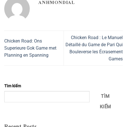
ANHMONDIAL
Chicken Road : Le Manuel
Chicken Road: Ons
Détaillé du Game de Pari Qui
Superieure Gok Game met
Bouleverse les Écrasement
Planning en Spanning
Games
Tìm kiếm
TÌM
KIẾM