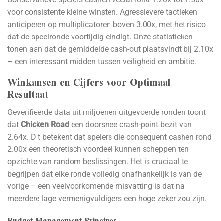
voor consistente kleine winsten. Agressievere tactieken
anticiperen op multiplicatoren boven 3.00x, met het risico
dat de speelronde voortijdig eindigt. Onze statistieken
tonen aan dat de gemiddelde cash-out plaatsvindt bij 2.10x
– een interessant midden tussen veiligheid en ambitie.
Winkansen en Cijfers voor Optimaal
Resultaat
Geverifieerde data uit miljoenen uitgevoerde ronden toont
dat
Chicken Road
een doorsnee crash-point bezit van
2.64x. Dit betekent dat spelers die consequent cashen rond
2.00x een theoretisch voordeel kunnen scheppen ten
opzichte van random beslissingen. Het is cruciaal te
begrijpen dat elke ronde volledig onafhankelijk is van de
vorige – een veelvoorkomende misvatting is dat na
meerdere lage vermenigvuldigers een hoge zeker zou zijn.
Budget Management Principes