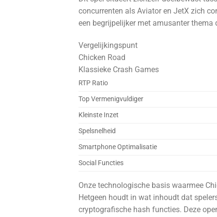
concurrenten als Aviator en JetX zich co
een begrijpelijker met amusanter thema d
Vergelijkingspunt
Chicken Road
Klassieke Crash Games
RTP Ratio
Top Vermenigvuldiger
Kleinste Inzet
Spelsnelheid
Smartphone Optimalisatie
Social Functies
Onze technologische basis waarmee Chick
Hetgeen houdt in wat inhoudt dat spelers
cryptografische hash functies. Deze ope