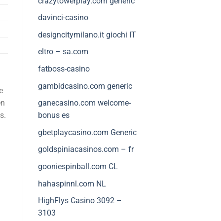
crazytowerplay.com generic
davinci-casino
designcitymilano.it giochi IT
eltro – sa.com
fatboss-casino
gambidcasino.com generic
e
en
ganecasino.com welcome-
s.
bonus es
gbetplaycasino.com Generic
goldspiniacasinos.com – fr
n
gooniespinball.com CL
hahaspinnl.com NL
HighFlys Casino 3092 –
3103