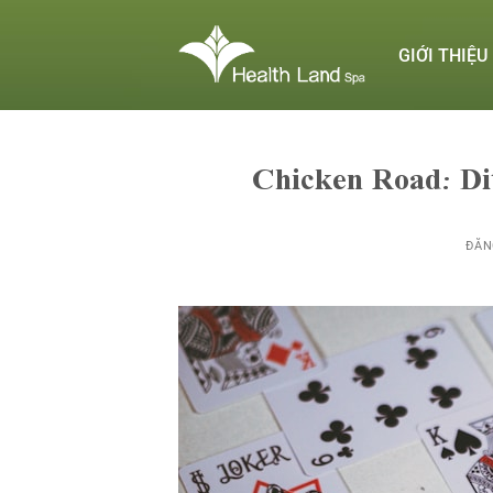
Bỏ
qua
GIỚI THIỆU
nội
dung
Chicken Road: Di
ĐĂN