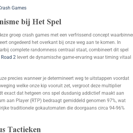
 Crash Games
nisme bij Het Spel
n deze groep crash games met een verfrissend concept waarbinne
eert ongedeerd het overkant bij onze weg aan te komen. In
aarbij complete randomness centraal staat, combineert dit spel
 Road 2
levert de dynamische game-ervaring waar timing vitaal
ze precies wanneer je determineert weg te uitstappen voordat
weging welke onze kip vooruit zet, vergroot deze multiplier
dt exact dat hetgeen ons spel dusdanig addictief maakt aan
eturn aan Player (RTP) bedraagt gemiddeld genomen 97%, wat
alrijke traditionele gokautomaten die doorgaans circa 94-96%
us Tactieken