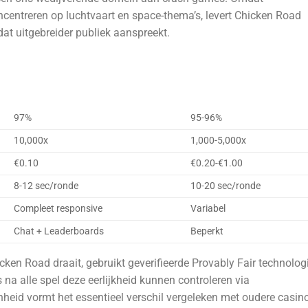
ncentreren op luchtvaart en space-thema’s, levert Chicken Road
at uitgebreider publiek aanspreekt.
97%
95-96%
10,000x
1,000-5,000x
€0.10
€0.20-€1.00
8-12 sec/ronde
10-20 sec/ronde
Compleet responsive
Variabel
Chat + Leaderboards
Beperkt
en Road draait, gebruikt geverifieerde Provably Fair technologi
 na alle spel deze eerlijkheid kunnen controleren via
nheid vormt het essentieel verschil vergeleken met oudere casin