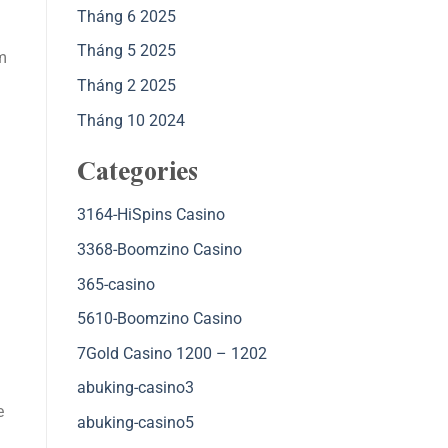
Tháng 6 2025
Tháng 5 2025
m
Tháng 2 2025
Tháng 10 2024
Categories
3164-HiSpins Casino
3368-Boomzino Casino
365-casino
5610-Boomzino Casino
7Gold Casino 1200 – 1202
abuking-casino3
e
abuking-casino5