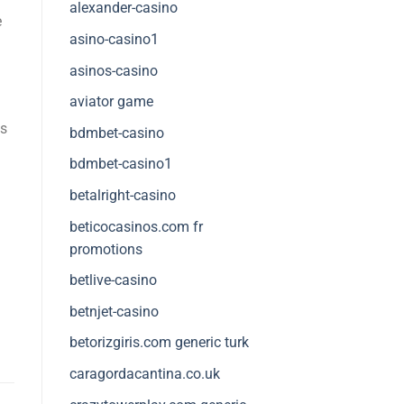
alexander-casino
e
asino-casino1
asinos-casino
aviator game
es
bdmbet-casino
bdmbet-casino1
betalright-casino
beticocasinos.com fr
promotions
betlive-casino
betnjet-casino
betorizgiris.com generic turk
caragordacantina.co.uk