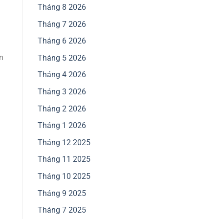
Tháng 8 2026
Tháng 7 2026
Tháng 6 2026
n
Tháng 5 2026
Tháng 4 2026
Tháng 3 2026
Tháng 2 2026
Tháng 1 2026
Tháng 12 2025
Tháng 11 2025
Tháng 10 2025
Tháng 9 2025
Tháng 7 2025