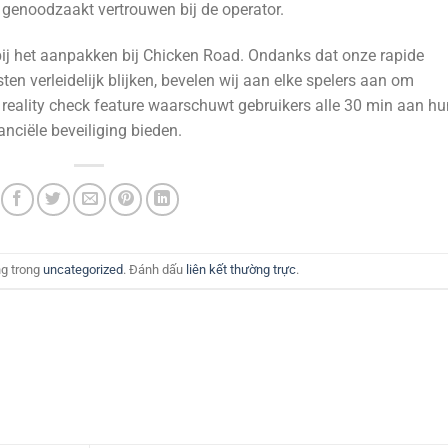
genoodzaakt vertrouwen bij de operator.
ij het aanpakken bij Chicken Road. Ondanks dat onze rapide
en verleidelijk blijken, bevelen wij aan elke spelers aan om
 reality check feature waarschuwt gebruikers alle 30 min aan hu
anciële beveiliging bieden.
ng trong
uncategorized
. Đánh dấu
liên kết thường trực
.