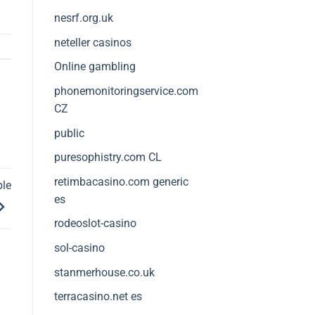
nesrf.org.uk
neteller casinos
Online gambling
phonemonitoringservice.com
CZ
public
puresophistry.com CL
retimbacasino.com generic
ble
es
rodeoslot-casino
sol-casino
stanmerhouse.co.uk
terracasino.net es