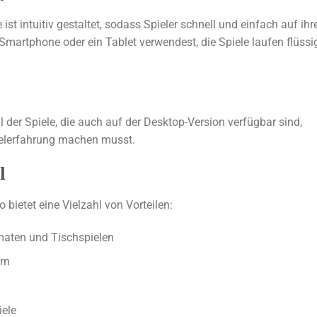
ist intuitiv gestaltet, sodass Spieler schnell und einfach auf ihr
 Smartphone oder ein Tablet verwendest, die Spiele laufen flüssi
l der Spiele, die auch auf der Desktop-Version verfügbar sind,
pielerfahrung machen musst.
l
bietet eine Vielzahl von Vorteilen:
aten und Tischspielen
rn
iele