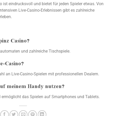
st eindrucksvoll und bietet für jeden Spieler etwas. Von
ntensiven Live-Casino-Erlebnissen gibt es zahlreiche
rleben.
pinz Casino?
lautomaten und zahlreiche Tischspiele.
ve-Casino?
hl an Live-Casino-Spielen mit professionellen Dealern.
auf meinem Handy nutzen?
nd ermöglicht das Spielen auf Smartphones und Tablets.