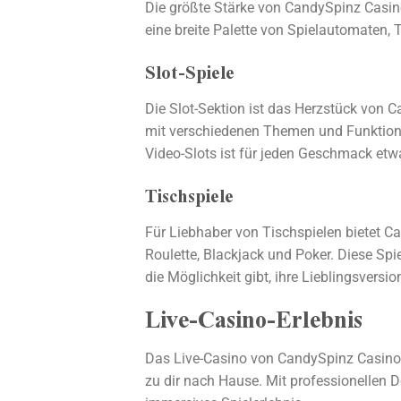
Die größte Stärke von CandySpinz Casino 
eine breite Palette von Spielautomaten, 
Slot-Spiele
Die Slot-Sektion ist das Herzstück von C
mit verschiedenen Themen und Funktione
Video-Slots ist für jeden Geschmack etw
Tischspiele
Für Liebhaber von Tischspielen bietet Ca
Roulette, Blackjack und Poker. Diese Spie
die Möglichkeit gibt, ihre Lieblingsvers
Live-Casino-Erlebnis
Das Live-Casino von CandySpinz Casino b
zu dir nach Hause. Mit professionellen D