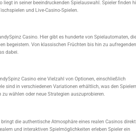
liegt in seiner beeindruckenden Spielauswahl. Spieler finden hi
Tischspielen und Live-Casino-Spielen.
andySpinz Casino. Hier gibt es hunderte von Spielautomaten, di
n begeistern. Von klassischen Früchten bis hin zu aufregende
as dabei.
ndySpinz Casino eine Vielzahl von Optionen, einschließlich
le sind in verschiedenen Variationen erhältlich, was den Spieler
ion zu wählen oder neue Strategien auszuprobieren.
ringt die authentische Atmosphäre eines realen Casinos direkt
ealern und interaktiven Spielmöglichkeiten erleben Spieler ein