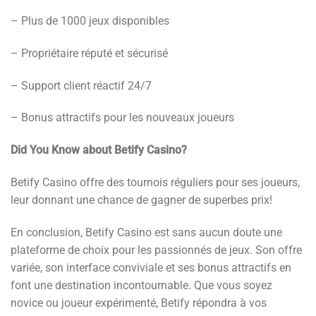
– Plus de 1000 jeux disponibles
– Propriétaire réputé et sécurisé
– Support client réactif 24/7
– Bonus attractifs pour les nouveaux joueurs
Did You Know about Betify Casino?
Betify Casino offre des tournois réguliers pour ses joueurs,
leur donnant une chance de gagner de superbes prix!
En conclusion, Betify Casino est sans aucun doute une
plateforme de choix pour les passionnés de jeux. Son offre
variée, son interface conviviale et ses bonus attractifs en
font une destination incontournable. Que vous soyez
novice ou joueur expérimenté, Betify répondra à vos