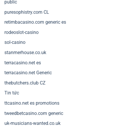
public
puresophistry.com CL
retimbacasino.com generic es
rodeoslot-casino
sol-casino
stanmerhouse.co.uk
terracasino.net es
terracasino.net Generic
thebutchers.club CZ
Tin tức
ttcasino.net es promotions
tweedbetcasino.com generic
uk-musicians-wanted.co.uk