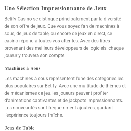
Une Sélection Impressionnante de Jeux
Betify Casino se distingue principalement par la diversité
de son offre de jeux. Que vous soyez fan de machines à
sous, de jeux de table, ou encore de jeux en direct, ce
casino répond à toutes vos attentes. Avec des titres
provenant des meilleurs développeurs de logiciels, chaque
joueur y trouvera son compte.
Machines à Sous
Les machines à sous représentent l’une des catégories les
plus populaires sur Betify. Avec une multitude de thèmes et
de mécanismes de jeu, les joueurs peuvent profiter
d’animations captivantes et de jackpots impressionnants.
Les nouveautés sont fréquemment ajoutées, gardant
l’expérience toujours fraîche.
Jeux de Table