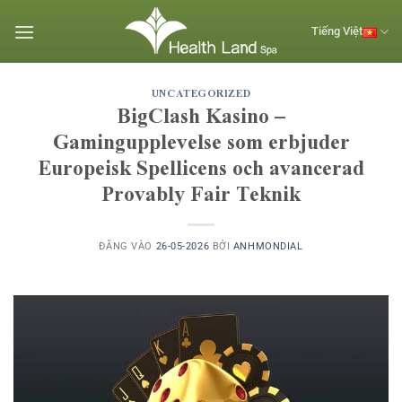
Bỏ
qua
Tiếng Việt
nội
dung
UNCATEGORIZED
BigClash Kasino –
Gamingupplevelse som erbjuder
Europeisk Spellicens och avancerad
Provably Fair Teknik
ĐĂNG VÀO
26-05-2026
BỞI
ANHMONDIAL