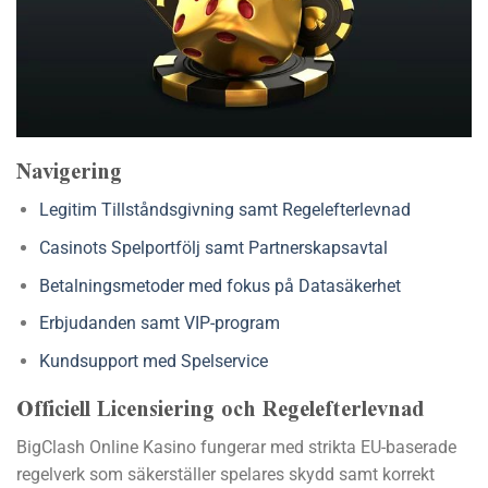
Navigering
Legitim Tillståndsgivning samt Regelefterlevnad
Casinots Spelportfölj samt Partnerskapsavtal
Betalningsmetoder med fokus på Datasäkerhet
Erbjudanden samt VIP-program
Kundsupport med Spelservice
Officiell Licensiering och Regelefterlevnad
BigClash Online Kasino fungerar med strikta EU-baserade
regelverk som säkerställer spelares skydd samt korrekt