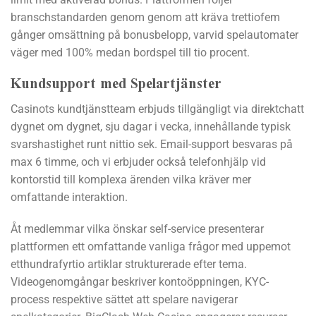
branschstandarden genom genom att kräva trettiofem
gånger omsättning på bonusbelopp, varvid spelautomater
väger med 100% medan bordspel till tio procent.
Kundsupport med Spelartjänster
Casinots kundtjänstteam erbjuds tillgängligt via direktchatt
dygnet om dygnet, sju dagar i vecka, innehållande typisk
svarshastighet runt nittio sek. Email-support besvaras på
max 6 timme, och vi erbjuder också telefonhjälp vid
kontorstid till komplexa ärenden vilka kräver mer
omfattande interaktion.
Åt medlemmar vilka önskar self-service presenterar
plattformen ett omfattande vanliga frågor med uppemot
etthundrafyrtio artiklar strukturerade efter tema.
Videogenomgångar beskriver kontoöppningen, KYC-
process respektive sättet att spelare navigerar