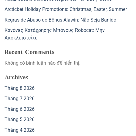
Arcticbet Holiday Promotions: Christmas, Easter, Summer
Regras de Abuso do Bônus Alawin: Não Seja Banido
Κανόνες Κατάχρησης Μπόνους Robocat: Μην
Αποκλειστείτε
Recent Comments
Không có bình luận nào để hiển thị.
Archives
Tháng 8 2026
Tháng 7 2026
Tháng 6 2026
Tháng 5 2026
Tháng 4 2026