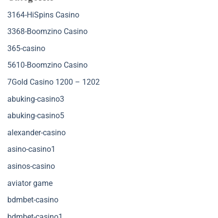
3164-HiSpins Casino
3368-Boomzino Casino
365-casino
5610-Boomzino Casino
7Gold Casino 1200 – 1202
abuking-casino3
abuking-casino5
alexander-casino
asino-casino1
asinos-casino
aviator game
bdmbet-casino
bdmbet-casino1