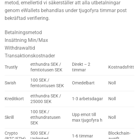
metod, emellertid vi säkerställer att alla utbetalningar
genom eWallets behandlas under tjugofyra timmar post
bekräftad verifiering.
Betalningsmetod
Insättning Min/Max
Withdrawaltid
Transaktionskostnader
etthundra SEK /
Direkt – 2
Trustly
Kostnadsfritt
femtiotusen SEK
timmar
100 SEK /
Swish
Omedelbart
Noll
femtontusen SEK
etthundra SEK /
Kreditkort
1-3 arbetsdagar
Noll
25000 SEK
100 SEK /
Upp emot till
Skrill
etthundratusen
Noll
max tjugofyra h
SEK
Crypto
500 SEK /
Blockchain-
1-6 timmar
(BTC/ETH)
Unlimited
avgift