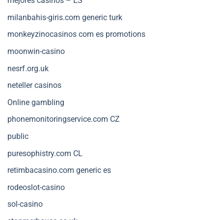
mejores casinos – ES
milanbahis-giris.com generic turk
monkeyzinocasinos com es promotions
moonwin-casino
nesrf.org.uk
neteller casinos
Online gambling
phonemonitoringservice.com CZ
public
puresophistry.com CL
retimbacasino.com generic es
rodeoslot-casino
sol-casino