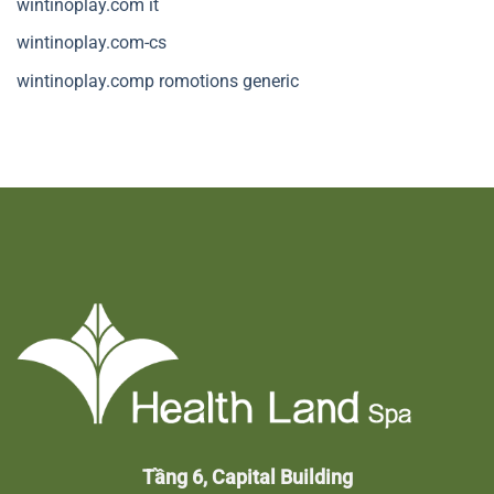
wintinoplay.com it
wintinoplay.com-cs
wintinoplay.comp romotions generic
Tầng 6, Capital Building