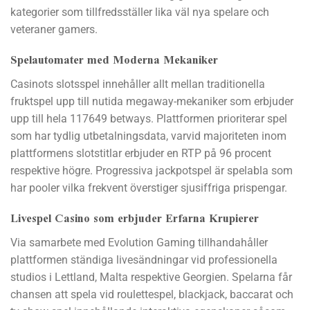
kategorier som tillfredsställer lika väl nya spelare och
veteraner gamers.
Spelautomater med Moderna Mekaniker
Casinots slotsspel innehåller allt mellan traditionella
fruktspel upp till nutida megaway-mekaniker som erbjuder
upp till hela 117649 betways. Plattformen prioriterar spel
som har tydlig utbetalningsdata, varvid majoriteten inom
plattformens slotstitlar erbjuder en RTP på 96 procent
respektive högre. Progressiva jackpotspel är spelabla som
har pooler vilka frekvent överstiger sjusiffriga prispengar.
Livespel Casino som erbjuder Erfarna Krupierer
Via samarbete med Evolution Gaming tillhandahåller
plattformen ständiga livesändningar vid professionella
studios i Lettland, Malta respektive Georgien. Spelarna får
chansen att spela vid roulettespel, blackjack, baccarat och