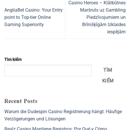
Casino Heroes – Klātbūtnes
AngliaBet Casino: Your Entry
Maršruts uz Gambling
point to Top-tier Online
Piedzīvojumiem un
Gaming Superiority
Brīnišķīgām Izklaides
iespējām
Tìm kiếm
TÌM
KIẾM
Recent Posts
Warum die Dudespin Casino Registrierung hängt: Häufige
Verzögerungen und Lösungen
Realz Casino Mantiene Registros: Por Qué y Cómo