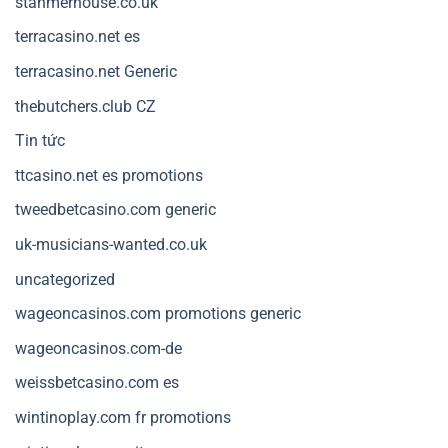
stanmerhouse.co.uk
terracasino.net es
terracasino.net Generic
thebutchers.club CZ
Tin tức
ttcasino.net es promotions
tweedbetcasino.com generic
uk-musicians-wanted.co.uk
uncategorized
wageoncasinos.com promotions generic
wageoncasinos.com-de
weissbetcasino.com es
wintinoplay.com fr promotions