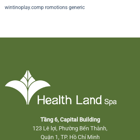
wintinoplay.comp romotions generic
Tầng 6, Capital Building
123 Lê lợi, Phường Bến Thành,
Quận 1, TP. Hồ Chí Minh