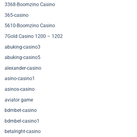
3368-Boomzino Casino
365-casino
5610-Boomzino Casino
7Gold Casino 1200 – 1202
abuking-casino3
abuking-casino5
alexander-casino
asino-casino1
asinos-casino
aviator game
bdmbet-casino
bdmbet-casino1
betalright-casino