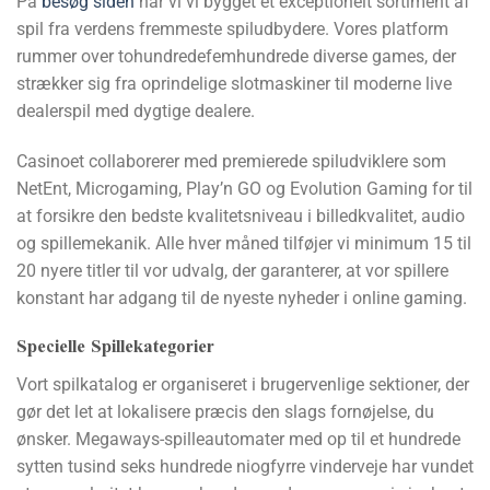
På
besøg siden
har vi vi bygget et exceptionelt sortiment af
spil fra verdens fremmeste spiludbydere. Vores platform
rummer over tohundredefemhundrede diverse games, der
strækker sig fra oprindelige slotmaskiner til moderne live
dealerspil med dygtige dealere.
Casinoet collaborerer med premierede spiludviklere som
NetEnt, Microgaming, Play’n GO og Evolution Gaming for til
at forsikre den bedste kvalitetsniveau i billedkvalitet, audio
og spillemekanik. Alle hver måned tilføjer vi minimum 15 til
20 nyere titler til vor udvalg, der garanterer, at vor spillere
konstant har adgang til de nyeste nyheder i online gaming.
Specielle Spillekategorier
Vort spilkatalog er organiseret i brugervenlige sektioner, der
gør det let at lokalisere præcis den slags fornøjelse, du
ønsker. Megaways-spilleautomater med op til et hundrede
sytten tusind seks hundrede niogfyrre vinderveje har vundet