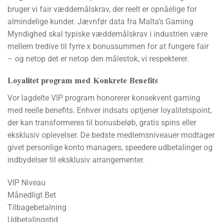
bruger vi fair væddemålskrav, der reelt er opnåelige for
almindelige kunder. Jævnfør data fra Malta’s Gaming
Myndighed skal typiske væddemålskrav i industrien være
mellem tredive til fyrre x bonussummen for at fungere fair
– og netop det er netop den målestok, vi respekterer.
Loyalitet program med Konkrete Benefits
Vor lagdelte VIP program honorerer konsekvent gaming
med reelle benefits. Enhver indsats optjener loyalitetspoint,
der kan transformeres til bonusbeløb, gratis spins eller
eksklusiv oplevelser. De bedste medlemsniveauer modtager
givet personlige konto managers, speedere udbetalinger og
indbydelser til eksklusiv arrangementer.
VIP Niveau
Månedligt Bet
Tilbagebetalning
Udbetalingstid