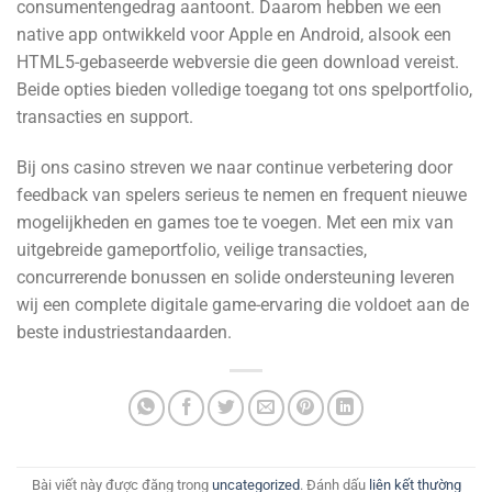
consumentengedrag aantoont. Daarom hebben we een
native app ontwikkeld voor Apple en Android, alsook een
HTML5-gebaseerde webversie die geen download vereist.
Beide opties bieden volledige toegang tot ons spelportfolio,
transacties en support.
Bij ons casino streven we naar continue verbetering door
feedback van spelers serieus te nemen en frequent nieuwe
mogelijkheden en games toe te voegen. Met een mix van
uitgebreide gameportfolio, veilige transacties,
concurrerende bonussen en solide ondersteuning leveren
wij een complete digitale game-ervaring die voldoet aan de
beste industriestandaarden.
Bài viết này được đăng trong
uncategorized
. Đánh dấu
liên kết thường