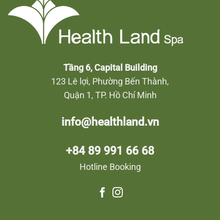
Tầng 6, Capital Building
123 Lê lợi, Phường Bến Thành,
Quận 1, TP. Hồ Chí Minh
info@healthland.vn
+84 89 991 66 68
Hotline Booking