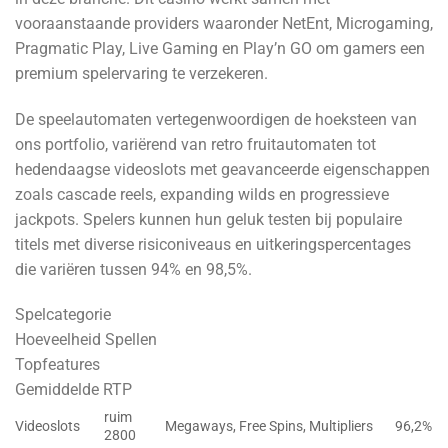
vooraanstaande providers waaronder NetEnt, Microgaming,
Pragmatic Play, Live Gaming en Play’n GO om gamers een
premium spelervaring te verzekeren.
De speelautomaten vertegenwoordigen de hoeksteen van
ons portfolio, variërend van retro fruitautomaten tot
hedendaagse videoslots met geavanceerde eigenschappen
zoals cascade reels, expanding wilds en progressieve
jackpots. Spelers kunnen hun geluk testen bij populaire
titels met diverse risiconiveaus en uitkeringspercentages
die variëren tussen 94% en 98,5%.
Spelcategorie
Hoeveelheid Spellen
Topfeatures
Gemiddelde RTP
ruim
Videoslots
Megaways, Free Spins, Multipliers
96,2%
2800