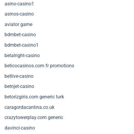
asino-casino1
asinos-casino
aviator game
bdmbet-casino
bdmbet-casino1
betalright-casino
beticocasinos.com fr promotions
betlive-casino
betnjet-casino
betorizgiris.com generic turk
caragordacantina.co.uk
crazytowerplay.com generic
davinci-casino