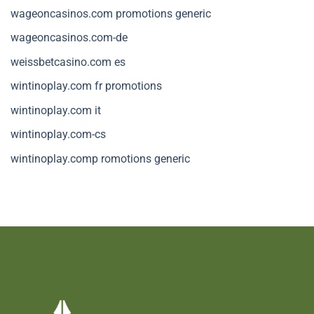
wageoncasinos.com promotions generic
wageoncasinos.com-de
weissbetcasino.com es
wintinoplay.com fr promotions
wintinoplay.com it
wintinoplay.com-cs
wintinoplay.comp romotions generic