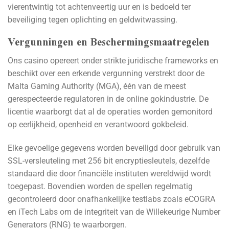
vierentwintig tot achtenveertig uur en is bedoeld ter
beveiliging tegen oplichting en geldwitwassing.
Vergunningen en Beschermingsmaatregelen
Ons casino opereert onder strikte juridische frameworks en
beschikt over een erkende vergunning verstrekt door de
Malta Gaming Authority (MGA), één van de meest
gerespecteerde regulatoren in de online gokindustrie. De
licentie waarborgt dat al de operaties worden gemonitord
op eerlijkheid, openheid en verantwoord gokbeleid.
Elke gevoelige gegevens worden beveiligd door gebruik van
SSL-versleuteling met 256 bit encryptiesleutels, dezelfde
standaard die door financiële instituten wereldwijd wordt
toegepast. Bovendien worden de spellen regelmatig
gecontroleerd door onafhankelijke testlabs zoals eCOGRA
en iTech Labs om de integriteit van de Willekeurige Number
Generators (RNG) te waarborgen.