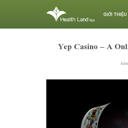
Bỏ
qua
GIỚI THIỆU
nội
dung
Yep Casino – A Onli
ĐĂN