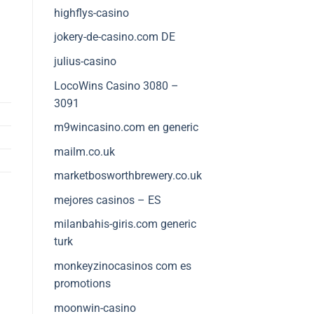
highflys-casino
jokery-de-casino.com DE
julius-casino
LocoWins Casino 3080 –
3091
m9wincasino.com en generic
mailm.co.uk
marketbosworthbrewery.co.uk
mejores casinos – ES
milanbahis-giris.com generic
turk
monkeyzinocasinos com es
promotions
moonwin-casino