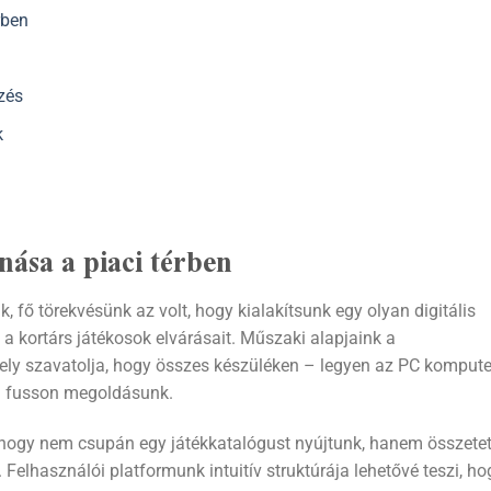
rben
zés
k
ása a piaci térben
k, fő törekvésünk az volt, hogy kialakítsunk egy olyan digitális
 a kortárs játékosok elvárásait. Műszaki alapjaink a
y szavatolja, hogy összes készüléken – legyen az PC kompute
n fusson megoldásunk.
 hogy nem csupán egy játékkatalógust nyújtunk, hanem összetet
 Felhasználói platformunk intuitív struktúrája lehetővé teszi, ho