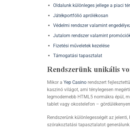
Oldalunk különleges jellege a piaci té
Játékportfólió aprólékosan
Védelmi rendszer valamint engedélye
Jutalom rendszer valamint promóció
Fizetési műveletek kezelése
Támogatási tapasztalat
Rendszerünk unikális von
Mikor a
Yep Casino
rendszert fejlesztettü
kaszinó világot, ami ténylegesen megérti
legmodernebb HTML5 normákra épül, mel
tablet vagy okostelefon – gördülékenye
Rendszerünk különlegességét az jelenti,
szórakoztatási tapasztalatot generálunk.