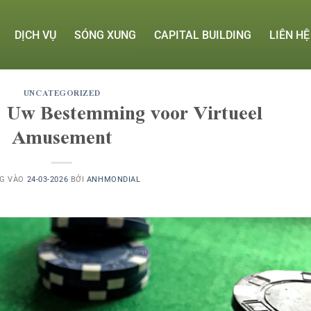
DỊCH VỤ
SÓNG XUNG
CAPITAL BUILDING
LIÊN HỆ
UNCATEGORIZED
 Uw Bestemming voor Virtueel
Amusement
G VÀO
24-03-2026
BỞI
ANHMONDIAL