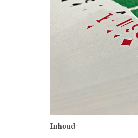
Inhoud