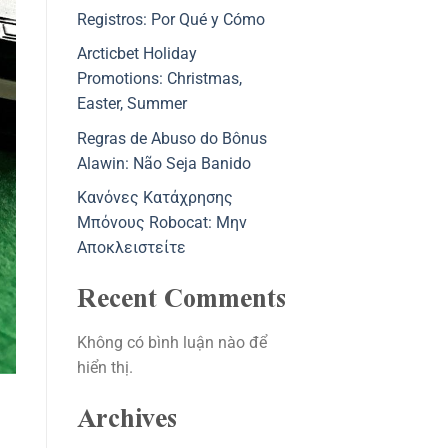
Registros: Por Qué y Cómo
Arcticbet Holiday
Promotions: Christmas,
Easter, Summer
Regras de Abuso do Bônus
Alawin: Não Seja Banido
Κανόνες Κατάχρησης
Μπόνους Robocat: Μην
Αποκλειστείτε
Recent Comments
Không có bình luận nào để
hiển thị.
Archives