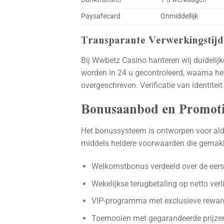
Paysafecard
Onmiddellijk
Transparante Verwerkingstij
Bij Wwbetz Casino hanteren wij duidelij
worden in 24 u gecontroleerd, waarna he
overgeschreven. Verificatie van identitei
Bonusaanbod en Promoti
Het bonussysteem is ontworpen voor aldu
middels heldere voorwaarden die gemakkel
Welkomstbonus verdeeld over de eerst
Wekelijkse terugbetaling op netto verl
VIP-programma met exclusieve rewar
Toernooien met gegarandeerde prijze