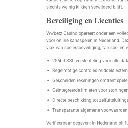
slechts weinig klikken verwijderd blijft.
Beveiliging en Licenties
Wwbetz Casino opereert onder een volledi
voor online kansspelen in Nederland. Dez
vlak van spelersbeveiliging, fair spel en
256bit SSL-versleuteling voor alle da
Regelmatige controles middels exter
Gescheiden rekeningen omtrent speler
Geïntegreerde limieten voor stortingen,
Directe beschikking tot zelfuitsluit
Transparante algemene voorwaarden 
Verifieerbaar gegeven: In Nederland blijf