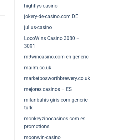
highflys-casino
jokery-de-casino.com DE
julius-casino
LocoWins Casino 3080 –
3091
m9wincasino.com en generic
mailm.co.uk
marketbosworthbrewery.co.uk
mejores casinos – ES
milanbahis-giris.com generic
turk
monkeyzinocasinos com es
promotions
moonwin-casino