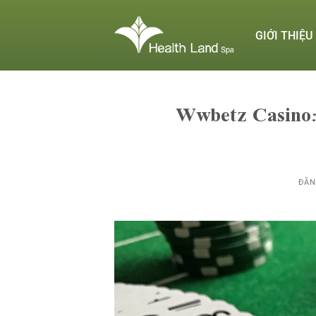
Bỏ
qua
GIỚI THIỆU
nội
dung
Wwbetz Casino:
ĐĂN