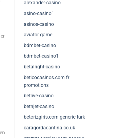
alexander-casino
asino-casino1
asinos-casino
aviator game
der
t
bdmbet-casino
bdmbet-casino1
betalright-casino
beticocasinos.com fr
promotions
betlive-casino
betnjet-casino
betorizgiris.com generic turk
caragordacantina.co.uk
zen