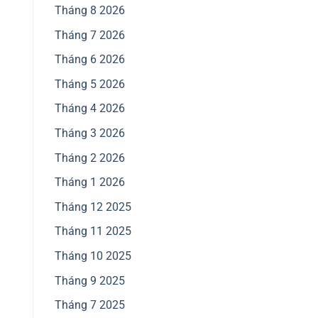
Tháng 8 2026
Tháng 7 2026
Tháng 6 2026
Tháng 5 2026
Tháng 4 2026
Tháng 3 2026
Tháng 2 2026
Tháng 1 2026
Tháng 12 2025
Tháng 11 2025
Tháng 10 2025
Tháng 9 2025
Tháng 7 2025