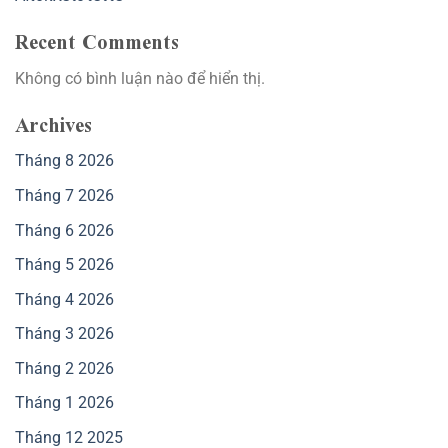
Recent Comments
Không có bình luận nào để hiển thị.
Archives
Tháng 8 2026
Tháng 7 2026
Tháng 6 2026
Tháng 5 2026
Tháng 4 2026
Tháng 3 2026
Tháng 2 2026
Tháng 1 2026
Tháng 12 2025