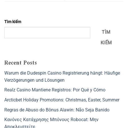
Tìm kiếm
TÌM
KIẾM
Recent Posts
Warum die Dudespin Casino Registrierung hängt: Häufige
Verzögerungen und Lösungen
Realz Casino Mantiene Registros: Por Qué y Cómo
Arcticbet Holiday Promotions: Christmas, Easter, Summer
Regras de Abuso do Bônus Alawin: Não Seja Banido
Κανόνες Κατάχρησης Μπόνους Robocat: Μην
Αποκλειστείτε