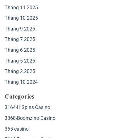
Tháng 11 2025
Tháng 10 2025
Tháng 9 2025
Tháng 7 2025
Tháng 6 2025
Tháng 5 2025
Tháng 2 2025
Tháng 10 2024
Categories
3164-HiSpins Casino
3368-Boomzino Casino
365-casino