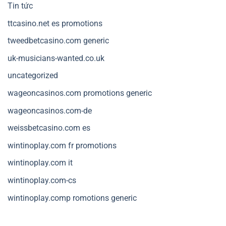
Tin tức
ttcasino.net es promotions
tweedbetcasino.com generic
uk-musicians-wanted.co.uk
uncategorized
wageoncasinos.com promotions generic
wageoncasinos.com-de
weissbetcasino.com es
wintinoplay.com fr promotions
wintinoplay.com it
wintinoplay.com-cs
wintinoplay.comp romotions generic