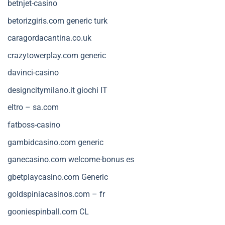
betnjet-casino
betorizgiris.com generic turk
caragordacantina.co.uk
crazytowerplay.com generic
davinci-casino
designcitymilano.it giochi IT
eltro – sa.com
fatboss-casino
gambidcasino.com generic
ganecasino.com welcome-bonus es
gbetplaycasino.com Generic
goldspiniacasinos.com – fr
gooniespinball.com CL