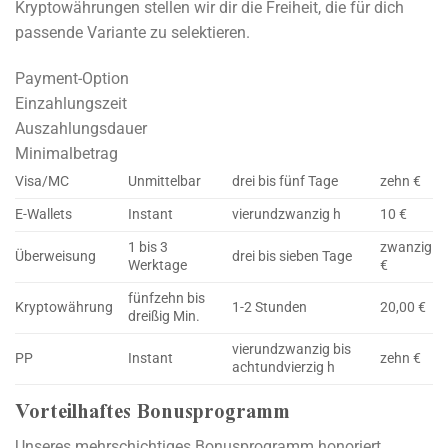
Kryptowährungen stellen wir dir die Freiheit, die für dich
passende Variante zu selektieren.
Payment-Option
Einzahlungszeit
Auszahlungsdauer
Minimalbetrag
Visa/MC
Unmittelbar
drei bis fünf Tage
zehn €
E-Wallets
Instant
vierundzwanzig h
10 €
1 bis 3
zwanzig
Überweisung
drei bis sieben Tage
Werktage
€
fünfzehn bis
Kryptowährung
1-2 Stunden
20,00 €
dreißig Min.
vierundzwanzig bis
PP
Instant
zehn €
achtundvierzig h
Vorteilhaftes Bonusprogramm
Unseres mehrschichtiges Bonusprogramm honoriert