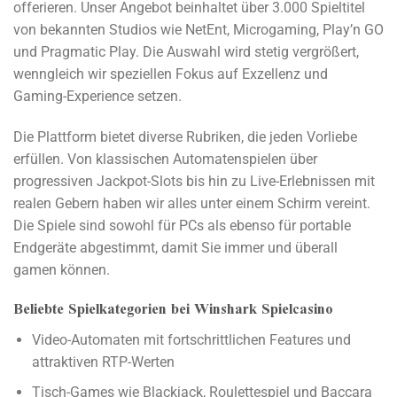
offerieren. Unser Angebot beinhaltet über 3.000 Spieltitel
von bekannten Studios wie NetEnt, Microgaming, Play’n GO
und Pragmatic Play. Die Auswahl wird stetig vergrößert,
wenngleich wir speziellen Fokus auf Exzellenz und
Gaming-Experience setzen.
Die Plattform bietet diverse Rubriken, die jeden Vorliebe
erfüllen. Von klassischen Automatenspielen über
progressiven Jackpot-Slots bis hin zu Live-Erlebnissen mit
realen Gebern haben wir alles unter einem Schirm vereint.
Die Spiele sind sowohl für PCs als ebenso für portable
Endgeräte abgestimmt, damit Sie immer und überall
gamen können.
Beliebte Spielkategorien bei Winshark Spielcasino
Video-Automaten mit fortschrittlichen Features und
attraktiven RTP-Werten
Tisch-Games wie Blackjack, Roulettespiel und Baccara