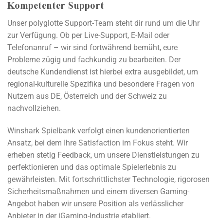
Kompetenter Support
Unser polyglotte Support-Team steht dir rund um die Uhr
zur Verfügung. Ob per Live-Support, E-Mail oder
Telefonanruf – wir sind fortwährend bemüht, eure
Probleme zügig und fachkundig zu bearbeiten. Der
deutsche Kundendienst ist hierbei extra ausgebildet, um
regional-kulturelle Spezifika und besondere Fragen von
Nutzern aus DE, Österreich und der Schweiz zu
nachvollziehen.
Winshark Spielbank verfolgt einen kundenorientierten
Ansatz, bei dem Ihre Satisfaction im Fokus steht. Wir
erheben stetig Feedback, um unsere Dienstleistungen zu
perfektionieren und das optimale Spielerlebnis zu
gewährleisten. Mit fortschrittlichster Technologie, rigorosen
Sicherheitsmaßnahmen und einem diversen Gaming-
Angebot haben wir unsere Position als verlässlicher
Anbieter in der iGaming-Industrie etabliert.