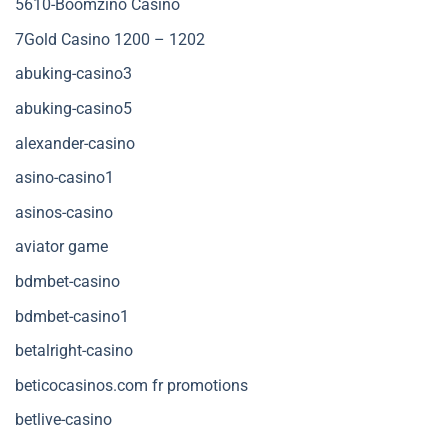
5610-Boomzino Casino
7Gold Casino 1200 – 1202
abuking-casino3
abuking-casino5
alexander-casino
asino-casino1
asinos-casino
aviator game
bdmbet-casino
bdmbet-casino1
betalright-casino
beticocasinos.com fr promotions
betlive-casino