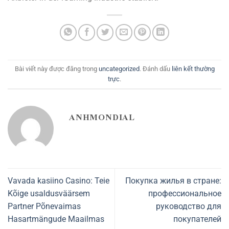
Bài viết này được đăng trong
uncategorized
. Đánh dấu
liên kết thường
trực
.
ANHMONDIAL
Vavada kasiino Casino: Teie
Покупка жилья в стране:
Kõige usaldusväärsem
профессиональное
Partner Põnevaimas
руководство для
Hasartmängude Maailmas
покупателей