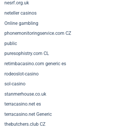
nesrf.org.uk
neteller casinos
Online gambling
phonemonitoringservice.com CZ
public
puresophistry.com CL
retimbacasino.com generic es
rodeoslot-casino
sol-casino
stanmerhouse.co.uk
terracasino.net es
terracasino.net Generic
thebutchers.club CZ