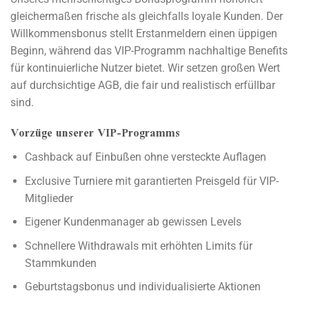
gleichermaßen frische als gleichfalls loyale Kunden. Der
Willkommensbonus stellt Erstanmeldern einen üppigen
Beginn, während das VIP-Programm nachhaltige Benefits
für kontinuierliche Nutzer bietet. Wir setzen großen Wert
auf durchsichtige AGB, die fair und realistisch erfüllbar
sind.
Vorzüge unserer VIP-Programms
Cashback auf Einbußen ohne versteckte Auflagen
Exclusive Turniere mit garantierten Preisgeld für VIP-
Mitglieder
Eigener Kundenmanager ab gewissen Levels
Schnellere Withdrawals mit erhöhten Limits für
Stammkunden
Geburtstagsbonus und individualisierte Aktionen