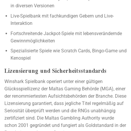
in diversen Versionen
Live-Spielbank mit fachkundigen Gebern und Live-
Interaktion
Fortschreitende Jackpot-Spiele mit lebensverändernde
Gewinnmöglichkeiten
Spezialisierte Spiele wie Scratch Cards, Bingo-Game und
Kenospiel
Lizensierung und Sicherheitsstandards
Winshark Spielbank operiert unter einer gültigen
Glücksspiellizenz der Maltas Gaming Behörde (MGA), einer
der renommiertesten Aufsichtsbehörden der Branche. Diese
Lizensierung garantiert, dass jegliche Titel regelmäßig auf
Seriosität überprüft werden und die RNGs unabhängig
zertifiziert sind. Die Maltas Gambling Authority wurde
schon 2001 gegründet und fungiert als Goldstandard in der