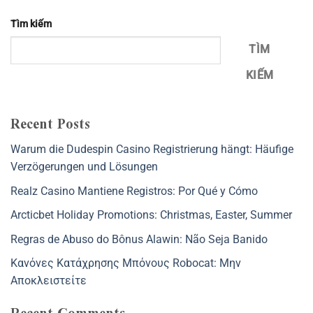
Tìm kiếm
TÌM
KIẾM
Recent Posts
Warum die Dudespin Casino Registrierung hängt: Häufige
Verzögerungen und Lösungen
Realz Casino Mantiene Registros: Por Qué y Cómo
Arcticbet Holiday Promotions: Christmas, Easter, Summer
Regras de Abuso do Bônus Alawin: Não Seja Banido
Κανόνες Κατάχρησης Μπόνους Robocat: Μην
Αποκλειστείτε