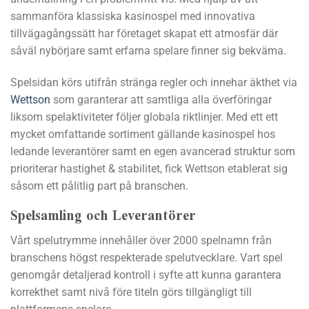
sammanföra klassiska kasinospel med innovativa
tillvägagångssätt har företaget skapat ett atmosfär där
såväl nybörjare samt erfarna spelare finner sig bekväma.
Spelsidan körs utifrån stränga regler och innehar äkthet via
Wettson
som garanterar att samtliga alla överföringar
liksom spelaktiviteter följer globala riktlinjer. Med ett ett
mycket omfattande sortiment gällande kasinospel hos
ledande leverantörer samt en egen avancerad struktur som
prioriterar hastighet & stabilitet, fick Wettson etablerat sig
såsom ett pålitlig part på branschen.
Spelsamling och Leverantörer
Vårt spelutrymme innehåller över 2000 spelnamn från
branschens högst respekterade spelutvecklare. Vart spel
genomgår detaljerad kontroll i syfte att kunna garantera
korrekthet samt nivå före titeln görs tillgängligt till