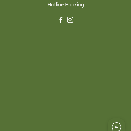
Hotline Booking