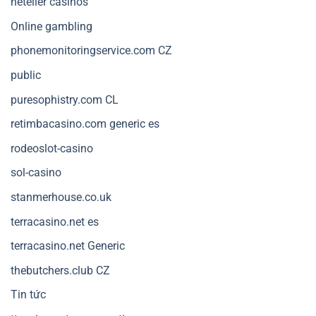
neteller casinos
Online gambling
phonemonitoringservice.com CZ
public
puresophistry.com CL
retimbacasino.com generic es
rodeoslot-casino
sol-casino
stanmerhouse.co.uk
terracasino.net es
terracasino.net Generic
thebutchers.club CZ
Tin tức