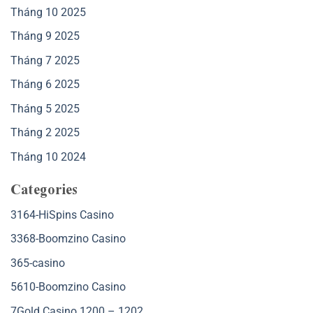
Tháng 10 2025
Tháng 9 2025
Tháng 7 2025
Tháng 6 2025
Tháng 5 2025
Tháng 2 2025
Tháng 10 2024
Categories
3164-HiSpins Casino
3368-Boomzino Casino
365-casino
5610-Boomzino Casino
7Gold Casino 1200 – 1202