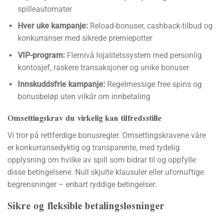
spilleautomater
Hver uke kampanje:
Reload-bonuser, cashback-tilbud og
konkurranser med sikrede premiepotter
VIP-program:
Flernivå lojalitetssystem med personlig
kontosjef, raskere transaksjoner og unike bonuser
Innskuddsfrie kampanje:
Regelmessige free spins og
bonusbeløp uten vilkår om innbetaling
Omsettingskrav du virkelig kan tilfredsstille
Vi tror på rettferdige bonusregler. Omsettingskravene våre
er konkurransedyktig og transparente, med tydelig
opplysning om hvilke av spill som bidrar til og oppfylle
disse betingelsene. Null skjulte klausuler eller ufornuftige
begrensninger – enbart ryddige betingelser.
Sikre og fleksible betalingsløsninger