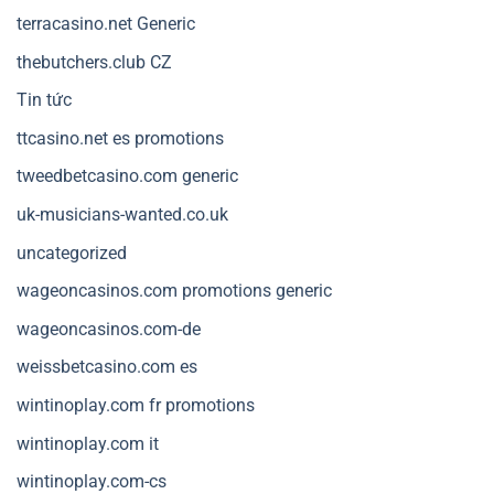
terracasino.net Generic
thebutchers.club CZ
Tin tức
ttcasino.net es promotions
tweedbetcasino.com generic
uk-musicians-wanted.co.uk
uncategorized
wageoncasinos.com promotions generic
wageoncasinos.com-de
weissbetcasino.com es
wintinoplay.com fr promotions
wintinoplay.com it
wintinoplay.com-cs