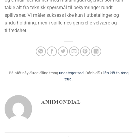
takle alt fra teknisk spørsmål til bekymringer rundt
spillvaner. Vi måler suksess ikke kun i utbetalinger og
underholdning, men i spillernes generelle velvære og
tilfredshet.
Bài viết này được đăng trong
uncategorized
. Đánh dấu
liên kết thường
trực
.
ANHMONDIAL