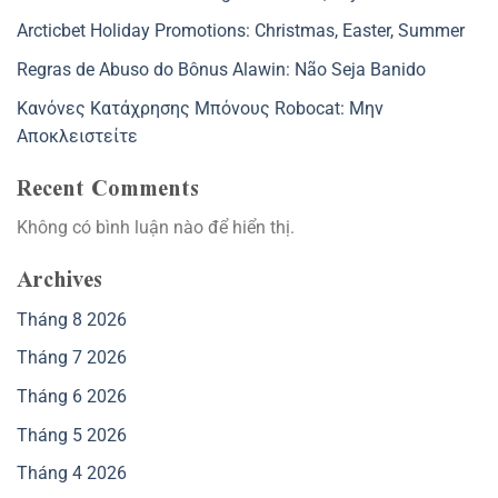
Arcticbet Holiday Promotions: Christmas, Easter, Summer
Regras de Abuso do Bônus Alawin: Não Seja Banido
Κανόνες Κατάχρησης Μπόνους Robocat: Μην
Αποκλειστείτε
Recent Comments
Không có bình luận nào để hiển thị.
Archives
Tháng 8 2026
Tháng 7 2026
Tháng 6 2026
Tháng 5 2026
Tháng 4 2026