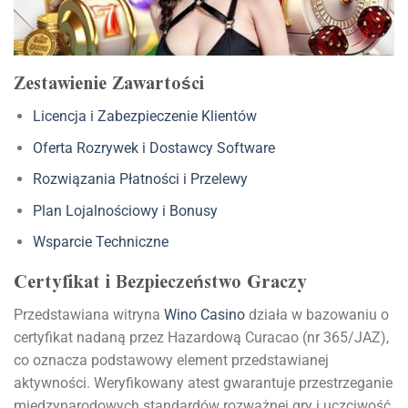
Zestawienie Zawartości
Licencja i Zabezpieczenie Klientów
Oferta Rozrywek i Dostawcy Software
Rozwiązania Płatności i Przelewy
Plan Lojalnościowy i Bonusy
Wsparcie Techniczne
Certyfikat i Bezpieczeństwo Graczy
Przedstawiana witryna
Wino Casino
działa w bazowaniu o
certyfikat nadaną przez Hazardową Curacao (nr 365/JAZ),
co oznacza podstawowy element przedstawianej
aktywności. Weryfikowany atest gwarantuje przestrzeganie
międzynarodowych standardów rozważnej gry i uczciwość