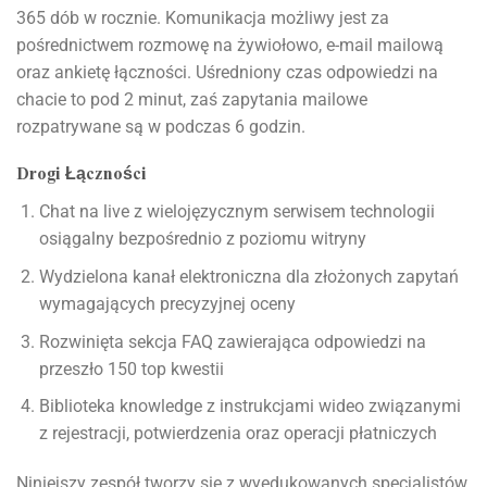
365 dób w rocznie. Komunikacja możliwy jest za
pośrednictwem rozmowę na żywiołowo, e-mail mailową
oraz ankietę łączności. Uśredniony czas odpowiedzi na
chacie to pod 2 minut, zaś zapytania mailowe
rozpatrywane są w podczas 6 godzin.
Drogi Łączności
Chat na live z wielojęzycznym serwisem technologii
osiągalny bezpośrednio z poziomu witryny
Wydzielona kanał elektroniczna dla złożonych zapytań
wymagających precyzyjnej oceny
Rozwinięta sekcja FAQ zawierająca odpowiedzi na
przeszło 150 top kwestii
Biblioteka knowledge z instrukcjami wideo związanymi
z rejestracji, potwierdzenia oraz operacji płatniczych
Niniejszy zespół tworzy się z wyedukowanych specjalistów