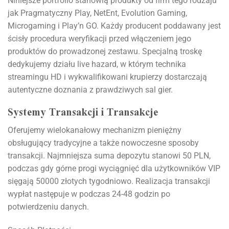
Niniejsze portfolio stanowią produkty od firm tego rodzaju
jak Pragmatyczny Play, NetEnt, Evolution Gaming,
Microgaming i Play’n GO. Każdy producent poddawany jest
ścisły procedura weryfikacji przed włączeniem jego
produktów do prowadzonej zestawu. Specjalną troskę
dedykujemy działu live hazard, w którym technika
streamingu HD i wykwalifikowani krupierzy dostarczają
autentyczne doznania z prawdziwych sal gier.
Systemy Transakcji i Transakcje
Oferujemy wielokanałowy mechanizm pieniężny
obsługujący tradycyjne a także nowoczesne sposoby
transakcji. Najmniejsza suma depozytu stanowi 50 PLN,
podczas gdy górne progi wyciągnięć dla użytkowników VIP
sięgają 50000 złotych tygodniowo. Realizacja transakcji
wypłat następuje w podczas 24-48 godzin po
potwierdzeniu danych.