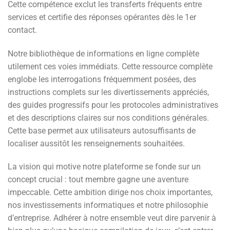
Cette compétence exclut les transferts fréquents entre
services et certifie des réponses opérantes dès le 1er
contact.
Notre bibliothèque de informations en ligne complète
utilement ces voies immédiats. Cette ressource complète
englobe les interrogations fréquemment posées, des
instructions complets sur les divertissements appréciés,
des guides progressifs pour les protocoles administratives
et des descriptions claires sur nos conditions générales.
Cette base permet aux utilisateurs autosuffisants de
localiser aussitôt les renseignements souhaitées.
La vision qui motive notre plateforme se fonde sur un
concept crucial : tout membre gagne une aventure
impeccable. Cette ambition dirige nos choix importantes,
nos investissements informatiques et notre philosophie
d’entreprise. Adhérer à notre ensemble veut dire parvenir à