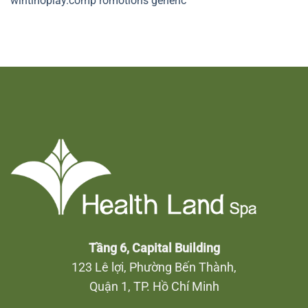
wintinoplay.comp romotions generic
Tầng 6, Capital Building
123 Lê lợi, Phường Bến Thành,
Quận 1, TP. Hồ Chí Minh