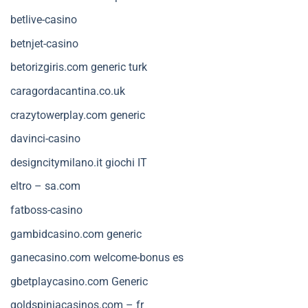
betlive-casino
betnjet-casino
betorizgiris.com generic turk
caragordacantina.co.uk
crazytowerplay.com generic
davinci-casino
designcitymilano.it giochi IT
eltro – sa.com
fatboss-casino
gambidcasino.com generic
ganecasino.com welcome-bonus es
gbetplaycasino.com Generic
goldspiniacasinos.com – fr