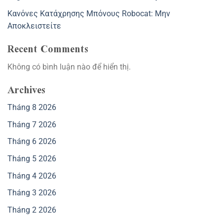
Κανόνες Κατάχρησης Μπόνους Robocat: Μην
Αποκλειστείτε
Recent Comments
Không có bình luận nào để hiển thị.
Archives
Tháng 8 2026
Tháng 7 2026
Tháng 6 2026
Tháng 5 2026
Tháng 4 2026
Tháng 3 2026
Tháng 2 2026