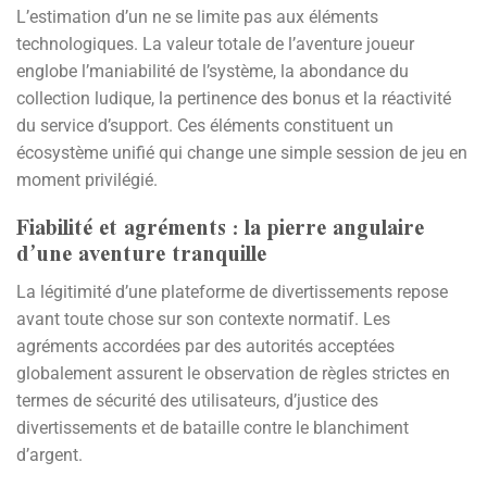
L’estimation d’un ne se limite pas aux éléments
technologiques. La valeur totale de l’aventure joueur
englobe l’maniabilité de l’système, la abondance du
collection ludique, la pertinence des bonus et la réactivité
du service d’support. Ces éléments constituent un
écosystème unifié qui change une simple session de jeu en
moment privilégié.
Fiabilité et agréments : la pierre angulaire
d’une aventure tranquille
La légitimité d’une plateforme de divertissements repose
avant toute chose sur son contexte normatif. Les
agréments accordées par des autorités acceptées
globalement assurent le observation de règles strictes en
termes de sécurité des utilisateurs, d’justice des
divertissements et de bataille contre le blanchiment
d’argent.