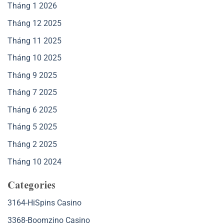
Tháng 1 2026
Tháng 12 2025
Tháng 11 2025
Tháng 10 2025
Tháng 9 2025
Tháng 7 2025
Tháng 6 2025
Tháng 5 2025
Tháng 2 2025
Tháng 10 2024
Categories
3164-HiSpins Casino
3368-Boomzino Casino