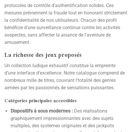
protocoles de contrôle d’authentification solides. Ces
mesures préviennent la fraude tout en honorant strictement
la confidentialité de nos utilisateurs. Chacun des profil
bénéficie d’une surveillance continue contre les activités
suspectes, sans affecter la aisance de l’aventure de
amusement.
La richesse des jeux proposés
Un collection ludique exhaustif constitue la empreinte
d’une interface d’excellence. Notre catalogue comprend de
nombreux mille de titres, couvrant l’totalité des genres
aimées par les passionnés de sensations puissantes.
Catégories principales accessibles
Dispositifs à sous modernes :
Des réalisations
graphiquement impressionnantes avec des sujets
multiples, des systèmes originales et des jackpots