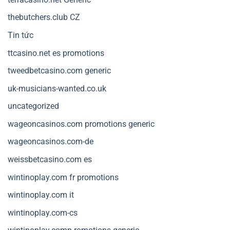
thebutchers.club CZ
Tin tức
ttcasino.net es promotions
tweedbetcasino.com generic
uk-musicians-wanted.co.uk
uncategorized
wageoncasinos.com promotions generic
wageoncasinos.com-de
weissbetcasino.com es
wintinoplay.com fr promotions
wintinoplay.com it
wintinoplay.com-cs