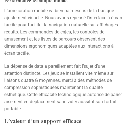
Performance technique mobile
L’amélioration mobile va bien par-dessus de la basique
ajustement visuelle. Nous avons repensé l’interface à écran
tactile pour faciliter la navigation naturelle sur affichages
réduits. Les commandes de enjeu, les contrôles de
amusement et les listes de parcours observent des
dimensions ergonomiques adaptées aux interactions à
écran tactile.
La dépense de data a pareillement fait l’sujet d’une
attention distincte. Les jeux se installent vite même sur
liaisons quatre G moyennes, merci à des méthodes de
compression sophistiquées maintenant la qualité
esthétique. Cette efficacité technologique autorise de parier
aisément en déplacement sans vider aussitôt son forfait
portable.
L’valeur d’un support efficace