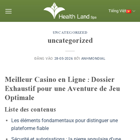
Bỏ
qua
Tiếng Việt
nội
dung
UNCATEGORIZED
uncategorized
ĐĂNG VÀO
28-05-2026
BỞI
ANHMONDIAL
Meilleur Casino en Ligne : Dossier
Exhaustif pour une Aventure de Jeu
Optimale
Liste des contenus
Les éléments fondamentaux pour distinguer une
plateforme fiable
Sécurité et autorisations : la pierre angulaire d’une