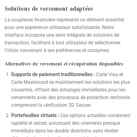
Solutions de versement adaptées
La souplesse financière représente un élément essentiel
pour une expérience utilisateur satisfaisante. Notre
interface incorpore une série intégrale de solutions de
transaction, facilitant à tout utilisateur de sélectionner
l’choix convenant à ses préférences et coutumes.
Alternatives de versement et récupération disponibles
Supports de paiement traditionnelles :
Carte Visa et
Carte Mastercard se maintiennent les solutions les plus
courantes, offrant des échanges immédiates pour les
versements avec des processus de protection renforcés
comprenant la vérification 3D Secure
Portefeuilles virtuels :
Ces options actuelles combinent
rapidité et secret, autorisant des virements presque
immédiats dans les double directions sans révéler