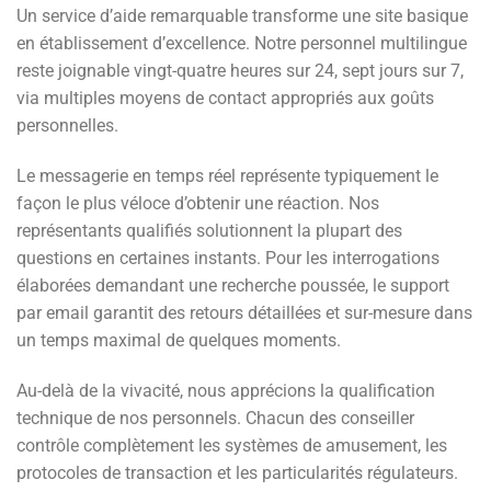
Un service d’aide remarquable transforme une site basique
en établissement d’excellence. Notre personnel multilingue
reste joignable vingt-quatre heures sur 24, sept jours sur 7,
via multiples moyens de contact appropriés aux goûts
personnelles.
Le messagerie en temps réel représente typiquement le
façon le plus véloce d’obtenir une réaction. Nos
représentants qualifiés solutionnent la plupart des
questions en certaines instants. Pour les interrogations
élaborées demandant une recherche poussée, le support
par email garantit des retours détaillées et sur-mesure dans
un temps maximal de quelques moments.
Au-delà de la vivacité, nous apprécions la qualification
technique de nos personnels. Chacun des conseiller
contrôle complètement les systèmes de amusement, les
protocoles de transaction et les particularités régulateurs.