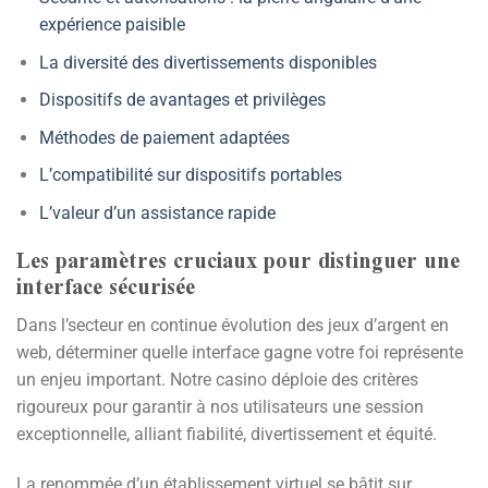
expérience paisible
La diversité des divertissements disponibles
Dispositifs de avantages et privilèges
Méthodes de paiement adaptées
L’compatibilité sur dispositifs portables
L’valeur d’un assistance rapide
Les paramètres cruciaux pour distinguer une
interface sécurisée
Dans l’secteur en continue évolution des jeux d’argent en
web, déterminer quelle interface gagne votre foi représente
un enjeu important. Notre casino déploie des critères
rigoureux pour garantir à nos utilisateurs une session
exceptionnelle, alliant fiabilité, divertissement et équité.
La renommée d’un établissement virtuel se bâtit sur