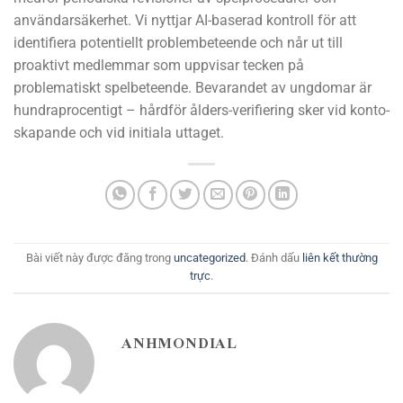
användarsäkerhet. Vi nyttjar AI-baserad kontroll för att
identifiera potentiellt problembeteende och når ut till
proaktivt medlemmar som uppvisar tecken på
problematiskt spelbeteende. Bevarandet av ungdomar är
hundraprocentigt – hårdför ålders-verifiering sker vid konto-
skapande och vid initiala uttaget.
Bài viết này được đăng trong
uncategorized
. Đánh dấu
liên kết thường
trực
.
ANHMONDIAL