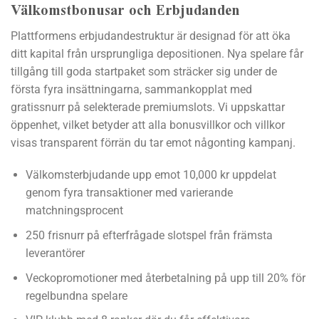
Välkomstbonusar och Erbjudanden
Plattformens erbjudandestruktur är designad för att öka
ditt kapital från ursprungliga depositionen. Nya spelare får
tillgång till goda startpaket som sträcker sig under de
första fyra insättningarna, sammankopplat med
gratissnurr på selekterade premiumslots. Vi uppskattar
öppenhet, vilket betyder att alla bonusvillkor och villkor
visas transparent förrän du tar emot någonting kampanj.
Välkomsterbjudande upp emot 10,000 kr uppdelat
genom fyra transaktioner med varierande
matchningsprocent
250 frisnurr på efterfrågade slotspel från främsta
leverantörer
Veckopromotioner med återbetalning på upp till 20% för
regelbundna spelare