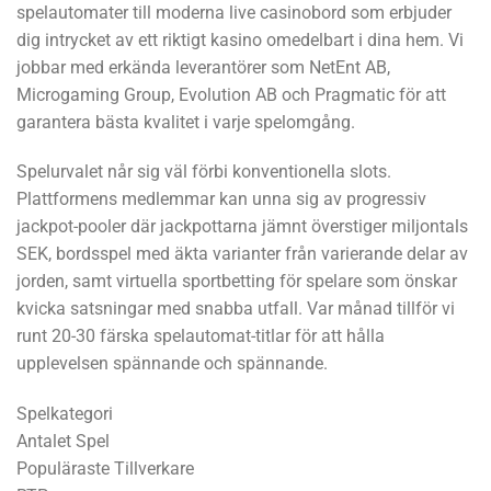
spelautomater till moderna live casinobord som erbjuder
dig intrycket av ett riktigt kasino omedelbart i dina hem. Vi
jobbar med erkända leverantörer som NetEnt AB,
Microgaming Group, Evolution AB och Pragmatic för att
garantera bästa kvalitet i varje spelomgång.
Spelurvalet når sig väl förbi konventionella slots.
Plattformens medlemmar kan unna sig av progressiv
jackpot-pooler där jackpottarna jämnt överstiger miljontals
SEK, bordsspel med äkta varianter från varierande delar av
jorden, samt virtuella sportbetting för spelare som önskar
kvicka satsningar med snabba utfall. Var månad tillför vi
runt 20-30 färska spelautomat-titlar för att hålla
upplevelsen spännande och spännande.
Spelkategori
Antalet Spel
Populäraste Tillverkare