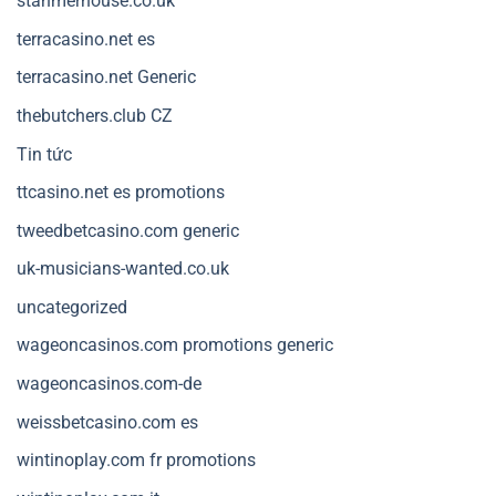
stanmerhouse.co.uk
terracasino.net es
terracasino.net Generic
thebutchers.club CZ
Tin tức
ttcasino.net es promotions
tweedbetcasino.com generic
uk-musicians-wanted.co.uk
uncategorized
wageoncasinos.com promotions generic
wageoncasinos.com-de
weissbetcasino.com es
wintinoplay.com fr promotions