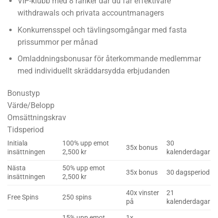
VIP-klubb med 8 ranker där du får effektivare
withdrawals och privata accountmanagers
Konkurrensspel och tävlingsomgångar med fasta
prissummor per månad
Omladdningsbonusar för återkommande medlemmar
med individuellt skräddarsydda erbjudanden
Bonustyp
Värde/Belopp
Omsättningskrav
Tidsperiod
Initiala
100% upp emot
30
35x bonus
insättningen
2,500 kr
kalenderdagar
Nästa
50% upp emot
35x bonus
30 dagsperiod
insättningen
2,500 kr
40x vinster
21
Free Spins
250 spins
på
kalenderdagar
15% upp emot
1x