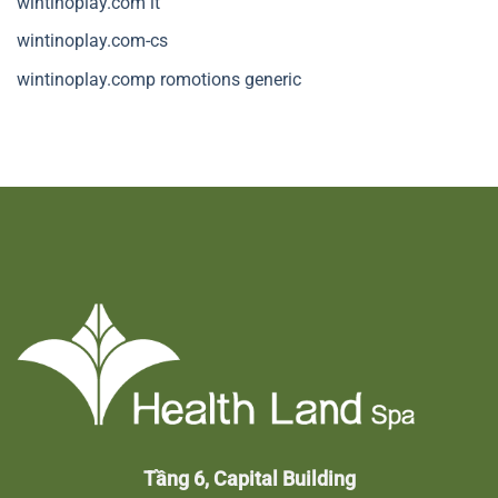
wintinoplay.com it
wintinoplay.com-cs
wintinoplay.comp romotions generic
Tầng 6, Capital Building