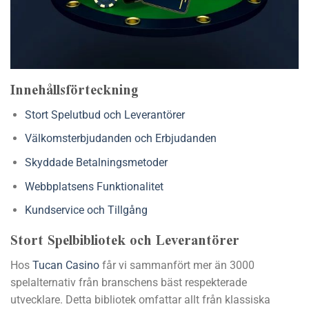
Innehållsförteckning
Stort Spelutbud och Leverantörer
Välkomsterbjudanden och Erbjudanden
Skyddade Betalningsmetoder
Webbplatsens Funktionalitet
Kundservice och Tillgång
Stort Spelbibliotek och Leverantörer
Hos
Tucan Casino
får vi sammanfört mer än 3000
spelalternativ från branschens bäst respekterade
utvecklare. Detta bibliotek omfattar allt från klassiska