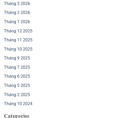
Tháng 3 2026
Tháng 2 2026
Tháng 1 2026
Tháng 12 2025
Tháng 11 2025
Tháng 10 2025
Tháng 9 2025
Tháng 7 2025
Tháng 6 2025
Tháng 5 2025
Tháng 2 2025
Tháng 10 2024
Categories