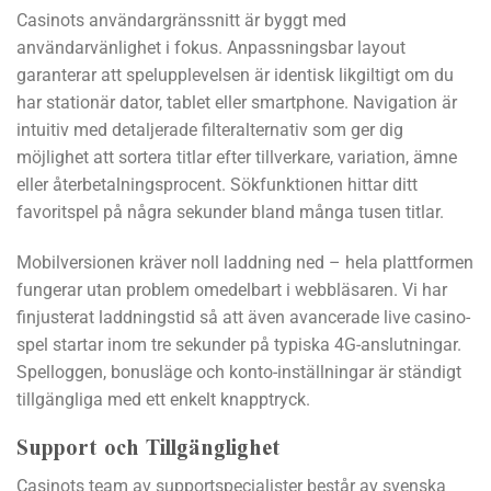
Casinots användargränssnitt är byggt med
användarvänlighet i fokus. Anpassningsbar layout
garanterar att spelupplevelsen är identisk likgiltigt om du
har stationär dator, tablet eller smartphone. Navigation är
intuitiv med detaljerade filteralternativ som ger dig
möjlighet att sortera titlar efter tillverkare, variation, ämne
eller återbetalningsprocent. Sökfunktionen hittar ditt
favoritspel på några sekunder bland många tusen titlar.
Mobilversionen kräver noll laddning ned – hela plattformen
fungerar utan problem omedelbart i webbläsaren. Vi har
finjusterat laddningstid så att även avancerade live casino-
spel startar inom tre sekunder på typiska 4G-anslutningar.
Spelloggen, bonusläge och konto-inställningar är ständigt
tillgängliga med ett enkelt knapptryck.
Support och Tillgänglighet
Casinots team av supportspecialister består av svenska