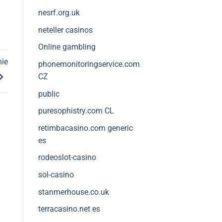
nesrf.org.uk
neteller casinos
Online gambling
nie
phonemonitoringservice.com
CZ
public
puresophistry.com CL
retimbacasino.com generic
es
rodeoslot-casino
sol-casino
stanmerhouse.co.uk
terracasino.net es