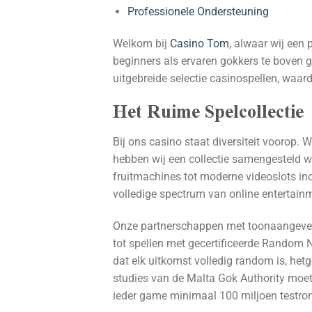
Professionele Ondersteuning
Welkom bij
Casino Tom
, alwaar wij een
beginners als ervaren gokkers te boven
uitgebreide selectie casinospellen, waar
Het Ruime Spelcollectie
Bij ons casino staat diversiteit voorop. 
hebben wij een collectie samengesteld we
fruitmachines tot moderne videoslots inc
volledige spectrum van online entertain
Onze partnerschappen met toonaangevend
tot spellen met gecertificeerde Random 
dat elk uitkomst volledig random is, hetge
studies van de Malta Gok Authority moet 
ieder game minimaal 100 miljoen testro