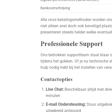
Bankoverschrijving
Alle onze betalingsmethoden worden onde
niet alleen snel doch ook beveiligd pla
presenteren steeds helder welke eventuel
Professionele Support
Ons betrokken supportteam staat klaar o
tijdens het gokken. Of je nu technische 
hulp nodig hebt bij het instellen van vera
Contactopties
Live Chat:
Beschikbaar altijd met dire
minuten
E-mail Ondersteuning:
Stuur uitgebre
uitgebreid antwoord