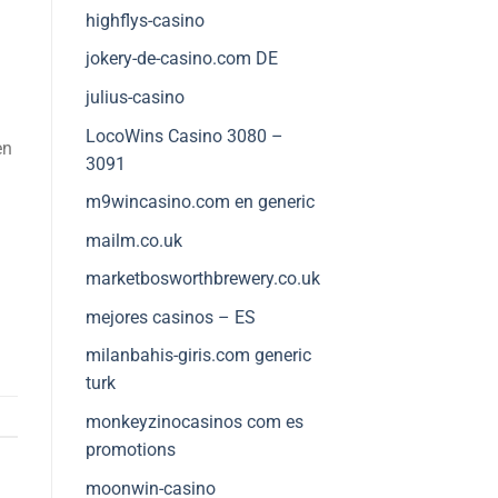
highflys-casino
jokery-de-casino.com DE
julius-casino
LocoWins Casino 3080 –
en
3091
m9wincasino.com en generic
mailm.co.uk
marketbosworthbrewery.co.uk
mejores casinos – ES
milanbahis-giris.com generic
turk
monkeyzinocasinos com es
promotions
moonwin-casino