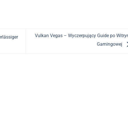
Vulkan Vegas – Wyczerpujący Guide po Witry
erlässiger
Gamingowej