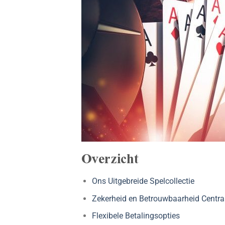
Overzicht
Ons Uitgebreide Spelcollectie
Zekerheid en Betrouwbaarheid Centra
Flexibele Betalingsopties