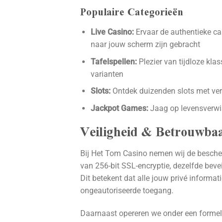
Populaire Categorieën
Live Casino:
Ervaar de authentieke cas
naar jouw scherm zijn gebracht
Tafelspellen:
Plezier van tijdloze klas
varianten
Slots:
Ontdek duizenden slots met vers
Jackpot Games:
Jaag op levensverwi
Veiligheid & Betrouwba
Bij Het Tom Casino nemen wij de bescher
van 256-bit SSL-encryptie, dezelfde beve
Dit betekent dat alle jouw privé informa
ongeautoriseerde toegang.
Daarnaast opereren we onder een formel