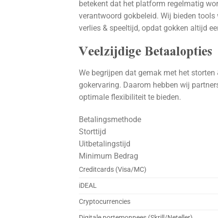
betekent dat het platform regelmatig wor
verantwoord gokbeleid. Wij bieden tools wa
verlies & speeltijd, opdat gokken altijd e
Veelzijdige Betaalopties
We begrijpen dat gemak met het storten 
gokervaring. Daarom hebben wij partner
optimale flexibiliteit te bieden.
Betalingsmethode
Storttijd
Uitbetalingstijd
Minimum Bedrag
Creditcards (Visa/MC)
iDEAL
Cryptocurrencies
Digitale portemonnees (Skrill/Neteller)