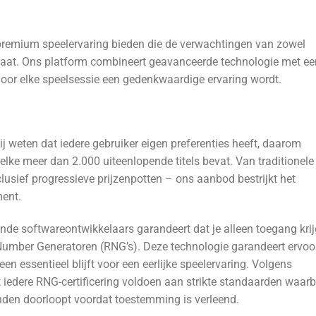
 premium speelervaring bieden die de verwachtingen van zowel
 gaat. Ons platform combineert geavanceerde technologie met ee
door elke speelsessie een gedenkwaardige ervaring wordt.
Wij weten dat iedere gebruiker eigen preferenties heeft, daarom
lke meer dan 2.000 uiteenlopende titels bevat. Van traditionele
lusief progressieve prijzenpotten – ons aanbod bestrijkt het
ment.
e softwareontwikkelaars garandeert dat je alleen toegang krij
Number Generatoren (RNG’s). Deze technologie garandeert ervoo
en essentieel blijft voor een eerlijke speelervaring. Volgens
iedere RNG-certificering voldoen aan strikte standaarden waarb
nden doorloopt voordat toestemming is verleend.