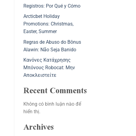
Registros: Por Qué y Cómo
Arcticbet Holiday
Promotions: Christmas,
Easter, Summer
Regras de Abuso do Bônus
Alawin: Não Seja Banido
Κανόνες Κατάχρησης
Μπόνους Robocat: Μην
Αποκλειστείτε
Recent Comments
Không có bình luận nào để
hiển thị.
Archives