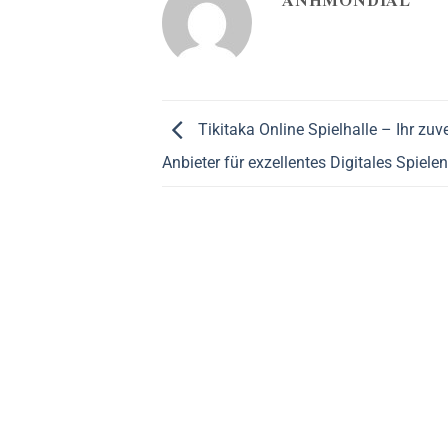
ANHMONDIAL
Tikitaka Online Spielhalle – Ihr zuv
Anbieter für exzellentes Digitales Spielen