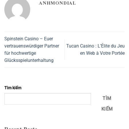
ANHMONDIAL
Spinstein Casino – Euer
vertrauenswürdiger Partner
Tucan Casino : L’Élite du Jeu
für hochwertige
en Web à Votre Portée
Glücksspielunterhaltung
Tìm kiếm
TÌM
KIẾM