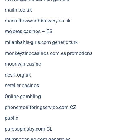
mailm.co.uk
marketbosworthbrewery.co.uk
mejores casinos – ES
milanbahis-giris.com generic turk
monkeyzinocasinos com es promotions
moonwin-casino
nesrf.org.uk
neteller casinos
Online gambling
phonemonitoringservice.com CZ
public
puresophistry.com CL
retimbacasino.com generic es