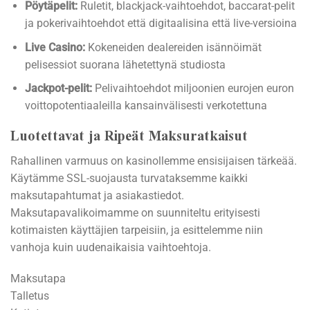
Pöytäpelit:
Ruletit, blackjack-vaihtoehdot, baccarat-pelit
ja pokerivaihtoehdot että digitaalisina että live-versioina
Live Casino:
Kokeneiden dealereiden isännöimät
pelisessiot suorana lähetettynä studiosta
Jackpot-pelit:
Pelivaihtoehdot miljoonien eurojen euron
voittopotentiaaleilla kansainvälisesti verkotettuna
Luotettavat ja Ripeät Maksuratkaisut
Rahallinen varmuus on kasinollemme ensisijaisen tärkeää.
Käytämme SSL-suojausta turvataksemme kaikki
maksutapahtumat ja asiakastiedot.
Maksutapavalikoimamme on suunniteltu erityisesti
kotimaisten käyttäjien tarpeisiin, ja esittelemme niin
vanhoja kuin uudenaikaisia vaihtoehtoja.
Maksutapa
Talletus