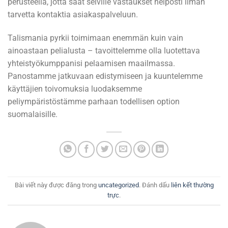
perusteella, jotta saat selville vastaukset helposti ilman
tarvetta kontaktia asiakaspalveluun.
Talismania pyrkii toimimaan enemmän kuin vain
ainoastaan pelialusta – tavoittelemme olla luotettava
yhteistyökumppanisi pelaamisen maailmassa.
Panostamme jatkuvaan edistymiseen ja kuuntelemme
käyttäjien toivomuksia luodaksemme
peliympäristöstämme parhaan todellisen option
suomalaisille.
Bài viết này được đăng trong
uncategorized
. Đánh dấu
liên kết thường
trực
.