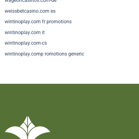
wageoncasinos.com-de
weissbetcasino.com es
wintinoplay.com fr promotions
wintinoplay.com it
wintinoplay.com-cs
wintinoplay.comp romotions generic