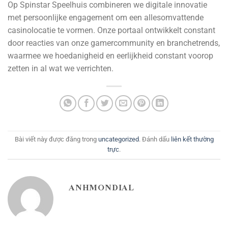
Op Spinstar Speelhuis combineren we digitale innovatie
met persoonlijke engagement om een allesomvattende
casinolocatie te vormen. Onze portaal ontwikkelt constant
door reacties van onze gamercommunity en branchetrends,
waarmee we hoedanigheid en eerlijkheid constant voorop
zetten in al wat we verrichten.
Bài viết này được đăng trong
uncategorized
. Đánh dấu
liên kết thường
trực
.
ANHMONDIAL