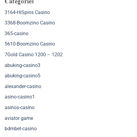
Categories
3164-HiSpins Casino
3368-Boomzino Casino
365-casino
5610-Boomzino Casino
7Gold Casino 1200 – 1202
abuking-casino3
abuking-casino5
alexander-casino
asino-casino1
asinos-casino
aviator game
bdmbet-casino