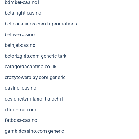
bdmbet-casino1
betalright-casino
beticocasinos.com fr promotions
betlive-casino
betnjet-casino
betorizgiris.com generic turk
caragordacantina.co.uk
crazytowerplay.com generic
davinci-casino
designcitymilano.it giochi IT
eltro – sa.com
fatboss-casino
gambidcasino.com generic