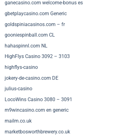
ganecasino.com welcome-bonus es
gbetplaycasino.com Generic
goldspiniacasinos.com – fr
gooniespinball.com CL
hahaspinnl.com NL
HighFlys Casino 3092 – 3103
highflys-casino
jokery-de-casino.com DE
julius-casino
LocoWins Casino 3080 – 3091
m9wincasino.com en generic
mailm.co.uk
marketbosworthbrewery.co.uk