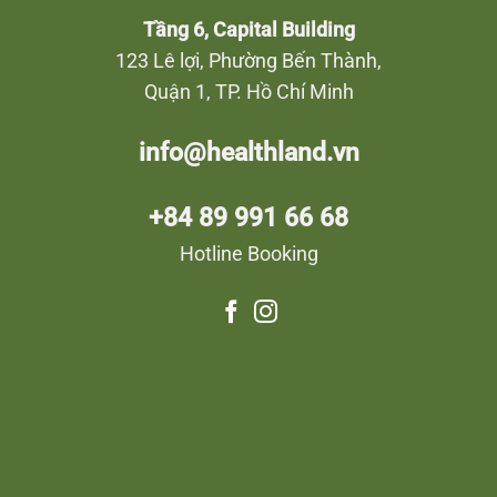
Tầng 6, Capital Building
123 Lê lợi, Phường Bến Thành,
Quận 1, TP. Hồ Chí Minh
info@healthland.vn
+84 89 991 66 68
Hotline Booking