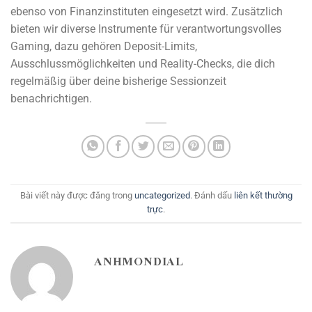
ebenso von Finanzinstituten eingesetzt wird. Zusätzlich
bieten wir diverse Instrumente für verantwortungsvolles
Gaming, dazu gehören Deposit-Limits,
Ausschlussmöglichkeiten und Reality-Checks, die dich
regelmäßig über deine bisherige Sessionzeit
benachrichtigen.
Bài viết này được đăng trong
uncategorized
. Đánh dấu
liên kết thường
trực
.
ANHMONDIAL