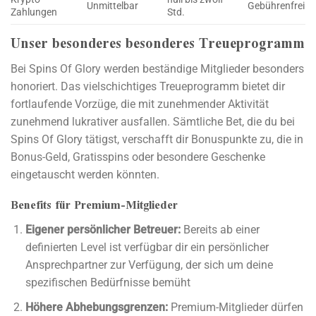
Unmittelbar
Gebührenfrei
Zahlungen
Std.
Unser besonderes besonderes Treueprogramm
Bei Spins Of Glory werden beständige Mitglieder besonders
honoriert. Das vielschichtiges Treueprogramm bietet dir
fortlaufende Vorzüge, die mit zunehmender Aktivität
zunehmend lukrativer ausfallen. Sämtliche Bet, die du bei
Spins Of Glory tätigst, verschafft dir Bonuspunkte zu, die in
Bonus-Geld, Gratisspins oder besondere Geschenke
eingetauscht werden könnten.
Benefits für Premium-Mitglieder
Eigener persönlicher Betreuer:
Bereits ab einer
definierten Level ist verfügbar dir ein persönlicher
Ansprechpartner zur Verfügung, der sich um deine
spezifischen Bedürfnisse bemüht
Höhere Abhebungsgrenzen:
Premium-Mitglieder dürfen