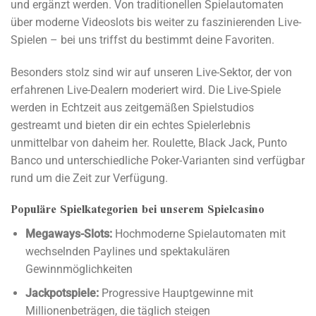
und ergänzt werden. Von traditionellen Spielautomaten
über moderne Videoslots bis weiter zu faszinierenden Live-
Spielen – bei uns triffst du bestimmt deine Favoriten.
Besonders stolz sind wir auf unseren Live-Sektor, der von
erfahrenen Live-Dealern moderiert wird. Die Live-Spiele
werden in Echtzeit aus zeitgemäßen Spielstudios
gestreamt und bieten dir ein echtes Spielerlebnis
unmittelbar von daheim her. Roulette, Black Jack, Punto
Banco und unterschiedliche Poker-Varianten sind verfügbar
rund um die Zeit zur Verfügung.
Populäre Spielkategorien bei unserem Spielcasino
Megaways-Slots:
Hochmoderne Spielautomaten mit
wechselnden Paylines und spektakulären
Gewinnmöglichkeiten
Jackpotspiele:
Progressive Hauptgewinne mit
Millionenbeträgen, die täglich steigen