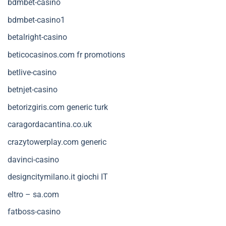
bdmbet-casino
bdmbet-casino1
betalright-casino
beticocasinos.com fr promotions
betlive-casino
betnjet-casino
betorizgiris.com generic turk
caragordacantina.co.uk
crazytowerplay.com generic
davinci-casino
designcitymilano.it giochi IT
eltro – sa.com
fatboss-casino