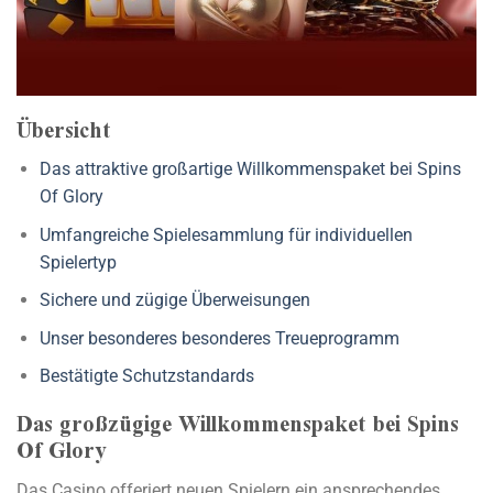
Übersicht
Das attraktive großartige Willkommenspaket bei Spins
Of Glory
Umfangreiche Spielesammlung für individuellen
Spielertyp
Sichere und zügige Überweisungen
Unser besonderes besonderes Treueprogramm
Bestätigte Schutzstandards
Das großzügige Willkommenspaket bei Spins
Of Glory
Das Casino offeriert neuen Spielern ein ansprechendes