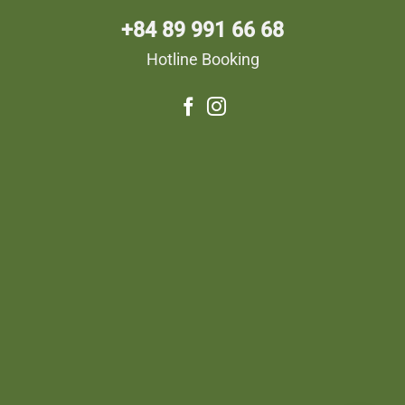
+84 89 991 66 68
Hotline Booking