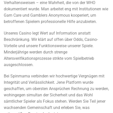
Verhaltensweisen – eine Wahrheit, die von der WHO
dokumentiert wurde. Man arbeitet eng mit Institutionen wie
Gam Care und Gamblers Anonymous kooperiert, um
betroffenen Spielern professionelle Hilfe anzubieten.
Unseres Casino legt Wert auf Information anstatt
Beschränkung. Wir klärt auf offen über Odds, Casino-
Vorteile und unsere Funktionsweise unserer Spiele.
Minderjährige werden durch strenge
Altersverifikationsprozesse strikte vom Spielbetrieb
ausgeschlossen.
Bei Spinmama verbinden wir hochwertige Vergnügen mit
Integrität und Verlässlichkeit. Jene Platform wurde
geschaffen, um obersten Ansprüchen Rechnung zu werden,
wohingegen simultan der Sicherheit und das Wohl
sämtlicher Spieler als Fokus stehen. Werden Sie Teil jener
wachsenden Gemeinschaft und erleben Sie, was