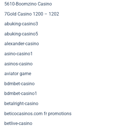
5610-Boomzino Casino
7Gold Casino 1200 – 1202
abuking-casino3
abuking-casino5
alexander-casino
asino-casino1
asinos-casino
aviator game
bdmbet-casino
bdmbet-casino1
betalright-casino
beticocasinos.com fr promotions
betlive-casino