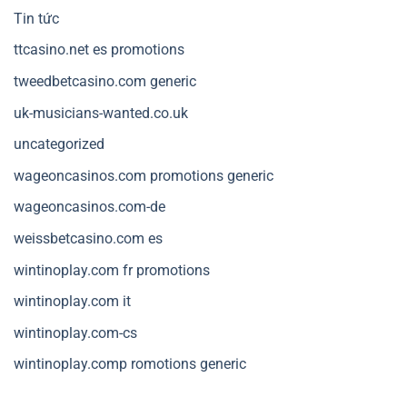
Tin tức
ttcasino.net es promotions
tweedbetcasino.com generic
uk-musicians-wanted.co.uk
uncategorized
wageoncasinos.com promotions generic
wageoncasinos.com-de
weissbetcasino.com es
wintinoplay.com fr promotions
wintinoplay.com it
wintinoplay.com-cs
wintinoplay.comp romotions generic