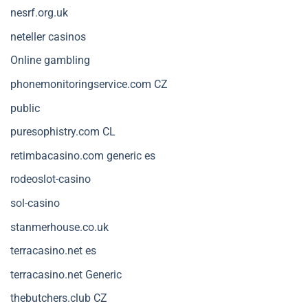
nesrf.org.uk
neteller casinos
Online gambling
phonemonitoringservice.com CZ
public
puresophistry.com CL
retimbacasino.com generic es
rodeoslot-casino
sol-casino
stanmerhouse.co.uk
terracasino.net es
terracasino.net Generic
thebutchers.club CZ