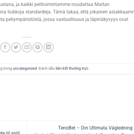
ustana, ja kaikki pelitoimintamme noudattaa Maltan
ia tiukkoja standardeja. Tämä takaa, että jokainen asiakkaa
sta peliympäristöstä, jossa vastuullisuus ja läpinäkyvyys ovat
ng trong
uncategorized
. Đánh dấu
liên kết thường trực
.
TenoBet – Din Ultimata Vägledning t
 til spill,