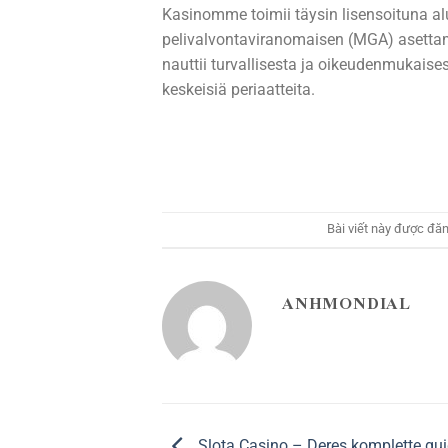
Kasinomme toimii täysin lisensoituna al
pelivalvontaviranomaisen (MGA) asettam
nauttii turvallisesta ja oikeudenmukaise
keskeisiä periaatteita.
Bài viết này được đă
ANHMONDIAL
Slota Casino – Deres komplette guide