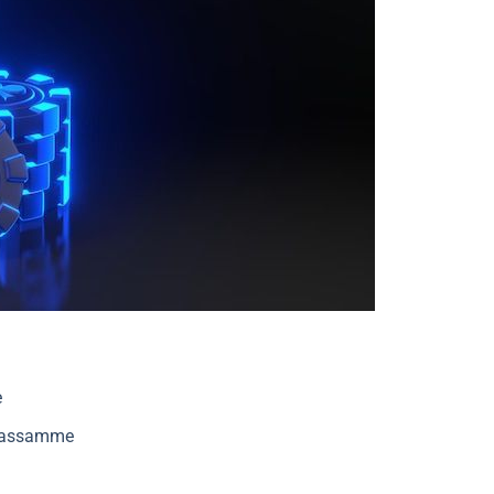
e
nnassamme