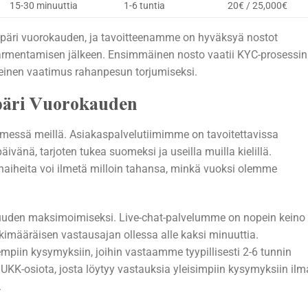
15-30 minuuttia
1-6 tuntia
20€ / 25,000€
päri vuorokauden, ja tavoitteenamme on hyväksyä nostot
armentamisen jälkeen. Ensimmäinen nosto vaatii KYC-prosessin
einen vaatimus rahanpesun torjumiseksi.
äri Vuorokauden
messä meillä. Asiakaspalvelutiimimme on tavoitettavissa
vänä, tarjoten tukea suomeksi ja useilla muilla kielillä.
iheita voi ilmetä milloin tahansa, minkä vuoksi olemme
uuden maksimoimiseksi. Live-chat-palvelumme on nopein keino
skimääräisen vastausajan ollessa alle kaksi minuuttia.
mpiin kysymyksiin, joihin vastaamme tyypillisesti 2-6 tunnin
UKK-osiota, josta löytyy vastauksia yleisimpiin kysymyksiin il
.