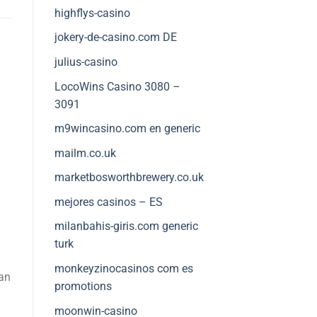
highflys-casino
jokery-de-casino.com DE
julius-casino
LocoWins Casino 3080 –
3091
m9wincasino.com en generic
mailm.co.uk
marketbosworthbrewery.co.uk
mejores casinos – ES
milanbahis-giris.com generic
turk
monkeyzinocasinos com es
man
promotions
moonwin-casino