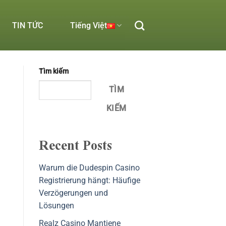
TIN TỨC
Tiếng Việt
Tìm kiếm
TÌM
KIẾM
Recent Posts
Warum die Dudespin Casino
Registrierung hängt: Häufige
Verzögerungen und
Lösungen
Realz Casino Mantiene