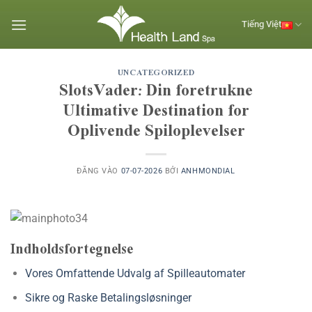
Bỏ
qua
Tiếng Việt
nội
dung
UNCATEGORIZED
SlotsVader: Din foretrukne
Ultimative Destination for
Oplivende Spiloplevelser
ĐĂNG VÀO
07-07-2026
BỞI
ANHMONDIAL
Indholdsfortegnelse
Vores Omfattende Udvalg af Spilleautomater
Sikre og Raske Betalingsløsninger