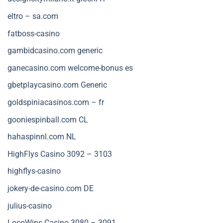
eltro – sa.com
fatboss-casino
gambidcasino.com generic
ganecasino.com welcome-bonus es
gbetplaycasino.com Generic
goldspiniacasinos.com – fr
gooniespinball.com CL
hahaspinnl.com NL
HighFlys Casino 3092 – 3103
highflys-casino
jokery-de-casino.com DE
julius-casino
LocoWins Casino 3080 – 3091