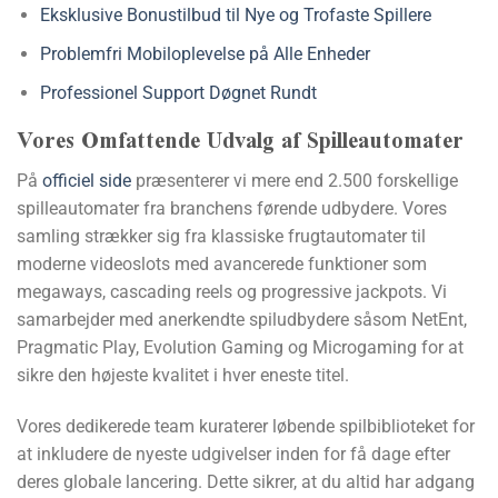
Eksklusive Bonustilbud til Nye og Trofaste Spillere
Problemfri Mobiloplevelse på Alle Enheder
Professionel Support Døgnet Rundt
Vores Omfattende Udvalg af Spilleautomater
På
officiel side
præsenterer vi mere end 2.500 forskellige
spilleautomater fra branchens førende udbydere. Vores
samling strækker sig fra klassiske frugtautomater til
moderne videoslots med avancerede funktioner som
megaways, cascading reels og progressive jackpots. Vi
samarbejder med anerkendte spiludbydere såsom NetEnt,
Pragmatic Play, Evolution Gaming og Microgaming for at
sikre den højeste kvalitet i hver eneste titel.
Vores dedikerede team kuraterer løbende spilbiblioteket for
at inkludere de nyeste udgivelser inden for få dage efter
deres globale lancering. Dette sikrer, at du altid har adgang