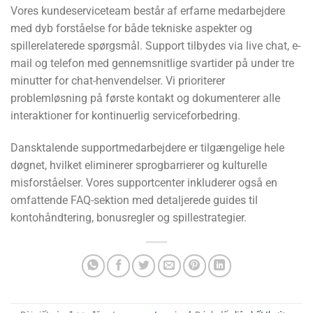
Vores kundeserviceteam består af erfarne medarbejdere
med dyb forståelse for både tekniske aspekter og
spillerelaterede spørgsmål. Support tilbydes via live chat, e-
mail og telefon med gennemsnitlige svartider på under tre
minutter for chat-henvendelser. Vi prioriterer
problemløsning på første kontakt og dokumenterer alle
interaktioner for kontinuerlig serviceforbedring.
Dansktalende supportmedarbejdere er tilgængelige hele
døgnet, hvilket eliminerer sprogbarrierer og kulturelle
misforståelser. Vores supportcenter inkluderer også en
omfattende FAQ-sektion med detaljerede guides til
kontohåndtering, bonusregler og spillestrategier.