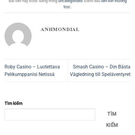
Bài viết này được đăng trong
uncategorized
. Đánh dấu
liên kết thường
trực
.
ANHMONDIAL
Roby Casino – Luotettava
Smash Casino – Din Bästa
Pelikumppanisi Netissä
Vägledning till Speläventyret
Tìm kiếm
TÌM
KIẾM