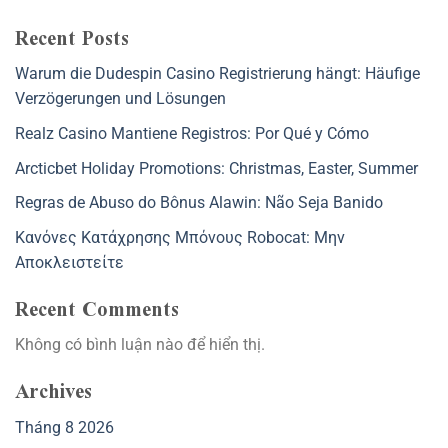
Recent Posts
Warum die Dudespin Casino Registrierung hängt: Häufige
Verzögerungen und Lösungen
Realz Casino Mantiene Registros: Por Qué y Cómo
Arcticbet Holiday Promotions: Christmas, Easter, Summer
Regras de Abuso do Bônus Alawin: Não Seja Banido
Κανόνες Κατάχρησης Μπόνους Robocat: Μην
Αποκλειστείτε
Recent Comments
Không có bình luận nào để hiển thị.
Archives
Tháng 8 2026