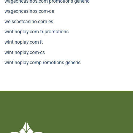
wageoncasinos.com promotions generic
wageoncasinos.com-de
weissbetcasino.com es
wintinoplay.com fr promotions
wintinoplay.com it
wintinoplay.com-cs
wintinoplay.comp romotions generic