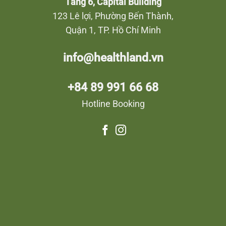
Tầng 6, Capital Building
123 Lê lợi, Phường Bến Thành,
Quận 1, TP. Hồ Chí Minh
info@healthland.vn
+84 89 991 66 68
Hotline Booking