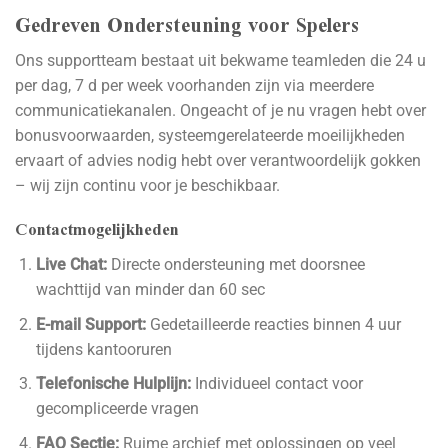
Gedreven Ondersteuning voor Spelers
Ons supportteam bestaat uit bekwame teamleden die 24 u
per dag, 7 d per week voorhanden zijn via meerdere
communicatiekanalen. Ongeacht of je nu vragen hebt over
bonusvoorwaarden, systeemgerelateerde moeilijkheden
ervaart of advies nodig hebt over verantwoordelijk gokken
– wij zijn continu voor je beschikbaar.
Contactmogelijkheden
Live Chat:
Directe ondersteuning met doorsnee
wachttijd van minder dan 60 sec
E-mail Support:
Gedetailleerde reacties binnen 4 uur
tijdens kantooruren
Telefonische Hulplijn:
Individueel contact voor
gecompliceerde vragen
FAQ Sectie:
Ruime archief met oplossingen op veel