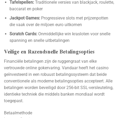
Tafelspellen:
Traditionele versies van blackjack, roulette,
baccarat en poker
Jackpot Games:
Progressieve slots met prijzenpotten
die vaak over de miljoen euro uitkomen
Scratch Cards:
Onmiddellijke win krasloten voor snelle
spanning en snelle uitbetalingen
Veilige en Razendsnelle Betalingsopties
Financiële betalingen zijn de ruggengraat van elke
vertrouwde online gokervaring. Vandaar heeft het casino
geïnvesteerd in een robuust betalingssysteem dat beide
conventionele als moderne betalingsopties accepteert. Alle
betalingen worden beveiligd door 256-bit SSL-versleuteling,
identieke techniek die middels banken mondiaal wordt
toegepast.
Betaalmethode