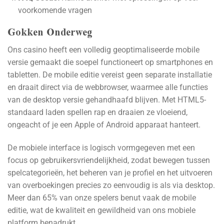
voorkomende vragen
Gokken Onderweg
Ons casino heeft een volledig geoptimaliseerde mobile
versie gemaakt die soepel functioneert op smartphones en
tabletten. De mobile editie vereist geen separate installatie
en draait direct via de webbrowser, waarmee alle functies
van de desktop versie gehandhaafd blijven. Met HTML5-
standaard laden spellen rap en draaien ze vloeiend,
ongeacht of je een Apple of Android apparaat hanteert.
De mobiele interface is logisch vormgegeven met een
focus op gebruikersvriendelijkheid, zodat bewegen tussen
spelcategorieën, het beheren van je profiel en het uitvoeren
van overboekingen precies zo eenvoudig is als via desktop.
Meer dan 65% van onze spelers benut vaak de mobile
editie, wat de kwaliteit en gewildheid van ons mobiele
platform benadrukt.