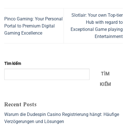
Slotlair: Your own Top-tier
Pinco Gaming: Your Personal
Hub with regard to
Portal to Premium Digital
Exceptional Game playing
Gaming Excellence
Entertainment
Tìm kiếm
TÌM
KIẾM
Recent Posts
Warum die Dudespin Casino Registrierung hängt: Häufige
Verzögerungen und Lösungen