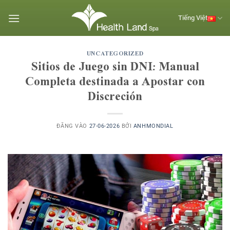
Bỏ
qua
Tiếng Việt
nội
dung
UNCATEGORIZED
Sitios de Juego sin DNI: Manual
Completa destinada a Apostar con
Discreción
ĐĂNG VÀO
27-06-2026
BỞI
ANHMONDIAL