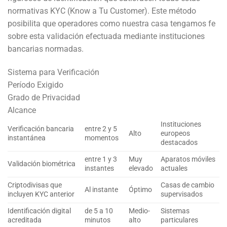
normativas KYC (Know a Tu Customer). Este método
posibilita que operadores como nuestra casa tengamos fe
sobre esta validación efectuada mediante instituciones
bancarias normadas.
Sistema para Verificación
Período Exigido
Grado de Privacidad
Alcance
Instituciones
Verificación bancaria
entre 2 y 5
Alto
europeos
instantánea
momentos
destacados
entre 1 y 3
Muy
Aparatos móviles
Validación biométrica
instantes
elevado
actuales
Criptodivisas que
Casas de cambio
Al instante
Óptimo
incluyen KYC anterior
supervisados
Identificación digital
de 5 a 10
Medio-
Sistemas
acreditada
minutos
alto
particulares