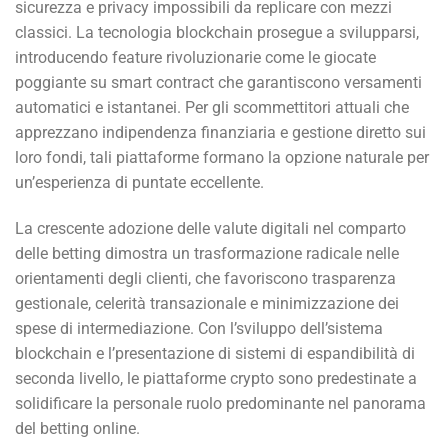
sicurezza e privacy impossibili da replicare con mezzi
classici. La tecnologia blockchain prosegue a svilupparsi,
introducendo feature rivoluzionarie come le giocate
poggiante su smart contract che garantiscono versamenti
automatici e istantanei. Per gli scommettitori attuali che
apprezzano indipendenza finanziaria e gestione diretto sui
loro fondi, tali piattaforme formano la opzione naturale per
un’esperienza di puntate eccellente.
La crescente adozione delle valute digitali nel comparto
delle betting dimostra un trasformazione radicale nelle
orientamenti degli clienti, che favoriscono trasparenza
gestionale, celerità transazionale e minimizzazione dei
spese di intermediazione. Con l’sviluppo dell’sistema
blockchain e l’presentazione di sistemi di espandibilità di
seconda livello, le piattaforme crypto sono predestinate a
solidificare la personale ruolo predominante nel panorama
del betting online.