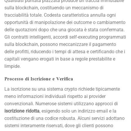
Qualsiasi puntata piazzata produce un traccia immutabile
sulla blockchain, costituendo un meccanismo di
tracciabilità totale. Codesta caratteristica annulla ogni
opportunità di manipolazione dei outcome o cambiamento
delle quotazioni dopo che una giocata è stata confermata.
Gli contratti intelligenti, accordi self-executing programmati
sulla blockchain, possono meccanizzare il pagamento
delle profitti, riducendo i tempi di attesa e certificando che i
capitali vengano erogati in base a regole prestabilite e
limpide.
Processo di Iscrizione e Verifica
La iscrizione su una sistema crypto richiede tipicamente
meno informazioni individuali rispetto ai provider
convenzionali. Numerose sistemi utilizzano approcci di
iscrizione ridotta
, esigendo solo un indirizzo email e la
costituzione di una codice robusta. Alcuni servizi adottano
sistemi interamente riservati, dove gli clienti possono