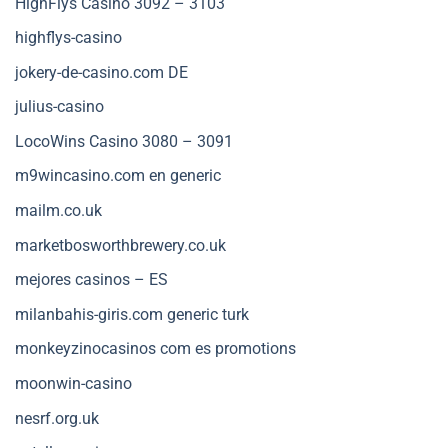
HighFlys Casino 3092 – 3103
highflys-casino
jokery-de-casino.com DE
julius-casino
LocoWins Casino 3080 – 3091
m9wincasino.com en generic
mailm.co.uk
marketbosworthbrewery.co.uk
mejores casinos – ES
milanbahis-giris.com generic turk
monkeyzinocasinos com es promotions
moonwin-casino
nesrf.org.uk