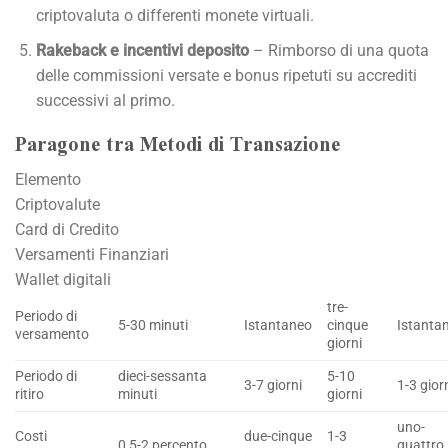
criptovaluta o differenti monete virtuali.
Rakeback e incentivi deposito
– Rimborso di una quota
delle commissioni versate e bonus ripetuti su accrediti
successivi al primo.
Paragone tra Metodi di Transazione
Elemento
Criptovalute
Card di Credito
Versamenti Finanziari
Wallet digitali
tre-
Periodo di
5-30 minuti
Istantaneo
cinque
Istanta
versamento
giorni
Periodo di
dieci-sessanta
5-10
3-7 giorni
1-3 gior
ritiro
minuti
giorni
uno-
Costi
due-cinque
1-3
0,5-2 percento
quattro