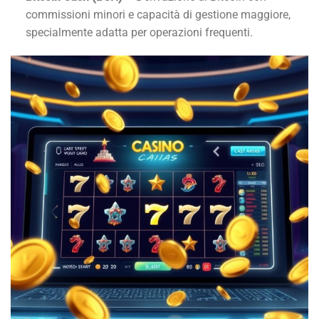
commissioni minori e capacità di gestione maggiore,
specialmente adatta per operazioni frequenti.