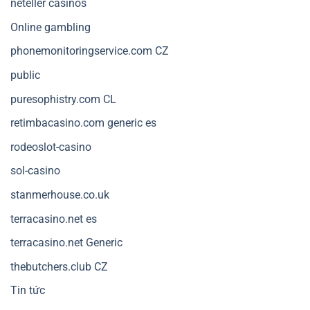
neteller casinos
Online gambling
phonemonitoringservice.com CZ
public
puresophistry.com CL
retimbacasino.com generic es
rodeoslot-casino
sol-casino
stanmerhouse.co.uk
terracasino.net es
terracasino.net Generic
thebutchers.club CZ
Tin tức