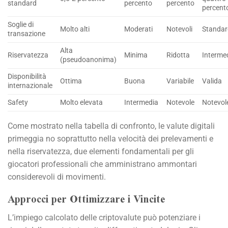
standard
percento
percento
percent
Soglie di
Molto alti
Moderati
Notevoli
Standar
transazione
Alta
Riservatezza
Minima
Ridotta
Interme
(pseudoanonima)
Disponibilità
Ottima
Buona
Variabile
Valida
internazionale
Safety
Molto elevata
Intermedia
Notevole
Notevol
Come mostrato nella tabella di confronto, le valute digitali
primeggia no soprattutto nella velocità dei prelevamenti e
nella riservatezza, due elementi fondamentali per gli
giocatori professionali che amministrano ammontari
considerevoli di movimenti.
Approcci per Ottimizzare i Vincite
L’impiego calcolato delle criptovalute può potenziare i