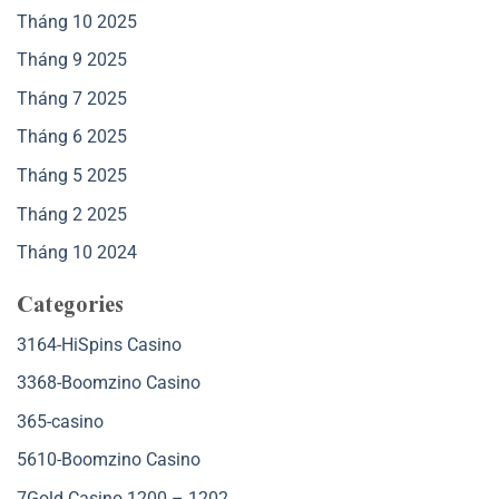
Tháng 10 2025
Tháng 9 2025
Tháng 7 2025
Tháng 6 2025
Tháng 5 2025
Tháng 2 2025
Tháng 10 2024
Categories
3164-HiSpins Casino
3368-Boomzino Casino
365-casino
5610-Boomzino Casino
7Gold Casino 1200 – 1202