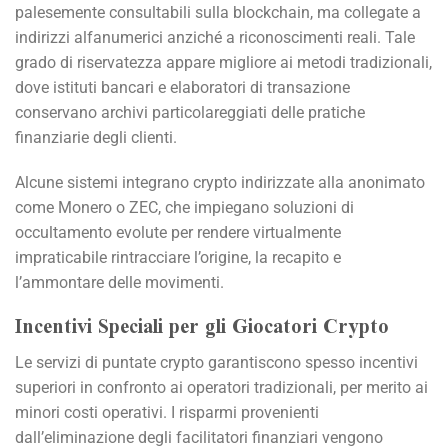
palesemente consultabili sulla blockchain, ma collegate a
indirizzi alfanumerici anziché a riconoscimenti reali. Tale
grado di riservatezza appare migliore ai metodi tradizionali,
dove istituti bancari e elaboratori di transazione
conservano archivi particolareggiati delle pratiche
finanziarie degli clienti.
Alcune sistemi integrano crypto indirizzate alla anonimato
come Monero o ZEC, che impiegano soluzioni di
occultamento evolute per rendere virtualmente
impraticabile rintracciare l’origine, la recapito e
l’ammontare delle movimenti.
Incentivi Speciali per gli Giocatori Crypto
Le servizi di puntate crypto garantiscono spesso incentivi
superiori in confronto ai operatori tradizionali, per merito ai
minori costi operativi. I risparmi provenienti
dall’eliminazione degli facilitatori finanziari vengono