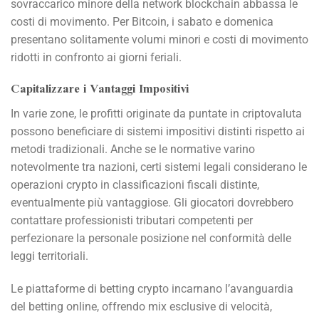
sovraccarico minore della network blockchain abbassa le
costi di movimento. Per Bitcoin, i sabato e domenica
presentano solitamente volumi minori e costi di movimento
ridotti in confronto ai giorni feriali.
Capitalizzare i Vantaggi Impositivi
In varie zone, le profitti originate da puntate in criptovaluta
possono beneficiare di sistemi impositivi distinti rispetto ai
metodi tradizionali. Anche se le normative varino
notevolmente tra nazioni, certi sistemi legali considerano le
operazioni crypto in classificazioni fiscali distinte,
eventualmente più vantaggiose. Gli giocatori dovrebbero
contattare professionisti tributari competenti per
perfezionare la personale posizione nel conformità delle
leggi territoriali.
Le piattaforme di betting crypto incarnano l’avanguardia
del betting online, offrendo mix esclusive di velocità,