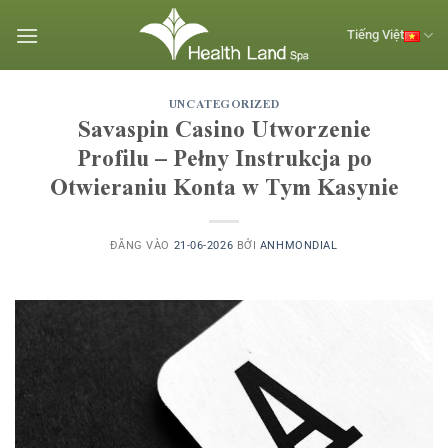
Bỏ
qua
Tiếng Việt
nội
dung
UNCATEGORIZED
Savaspin Casino Utworzenie
Profilu – Pełny Instrukcja po
Otwieraniu Konta w Tym Kasynie
ĐĂNG VÀO
21-06-2026
BỞI
ANHMONDIAL