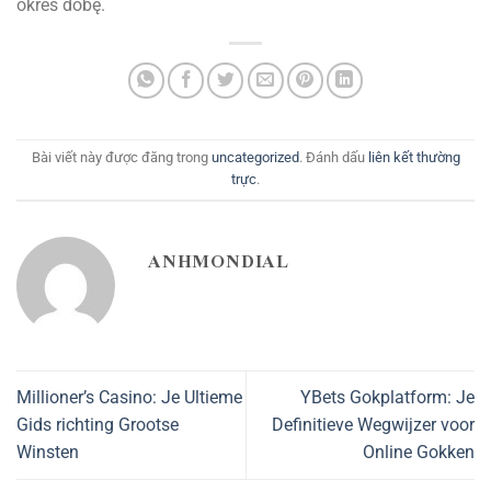
okres dobę.
Bài viết này được đăng trong
uncategorized
. Đánh dấu
liên kết thường
trực
.
ANHMONDIAL
Millioner’s Casino: Je Ultieme
YBets Gokplatform: Je
Gids richting Grootse
Definitieve Wegwijzer voor
Winsten
Online Gokken