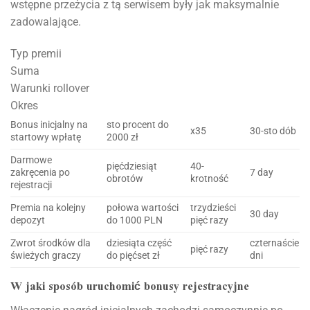
wstępne przeżycia z tą serwisem były jak maksymalnie
zadowalające.
Typ premii
Suma
Warunki rollover
Okres
Bonus inicjalny na
sto procent do
x35
30-sto dób
startowy wpłatę
2000 zł
Darmowe
pięćdziesiąt
40-
zakręcenia po
7 day
obrotów
krotność
rejestracji
Premia na kolejny
połowa wartości
trzydzieści
30 day
depozyt
do 1000 PLN
pięć razy
Zwrot środków dla
dziesiąta część
czternaście
pięć razy
świeżych graczy
do pięćset zł
dni
W jaki sposób uruchomić bonusy rejestracyjne