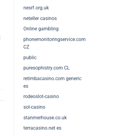
nesrf.org.uk
neteller casinos
Online gambling
t
phonemonitoringservice.com
CZ
public
puresophistry.com CL
retimbacasino.com generic
es
rodeoslot-casino
sol-casino
stanmerhouse.co.uk
terracasino.net es