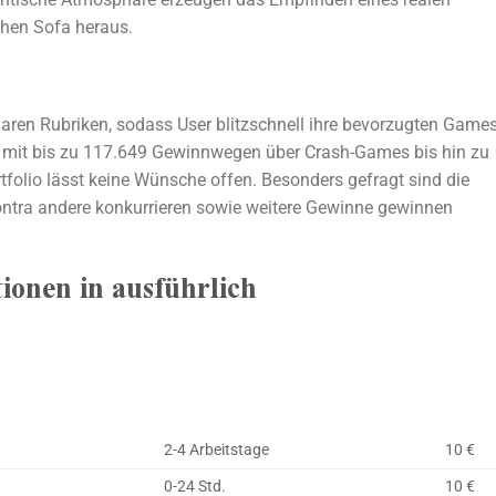
chen Sofa heraus.
 klaren Rubriken, sodass User blitzschnell ihre bevorzugten Game
 mit bis zu 117.649 Gewinnwegen über Crash-Games bis hin zu
tfolio lässt keine Wünsche offen. Besonders gefragt sind die
ontra andere konkurrieren sowie weitere Gewinne gewinnen
onen in ausführlich
2-4 Arbeitstage
10 €
0-24 Std.
10 €