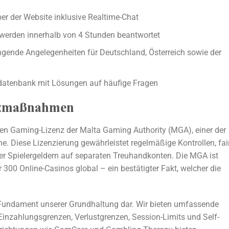
ber der Website inklusive Realtime-Chat
 werden innerhalb von 4 Stunden beantwortet
ngende Angelegenheiten für Deutschland, Österreich sowie der
atenbank mit Lösungen auf häufige Fragen
tzmaßnahmen
iden Gaming-Lizenz der Malta Gaming Authority (MGA), einer der
e. Diese Lizenzierung gewährleistet regelmäßige Kontrollen, fai
er Spielergeldern auf separaten Treuhandkonten. Die MGA ist
 300 Online-Casinos global – ein bestätigter Fakt, welcher die
 Fundament unserer Grundhaltung dar. Wir bieten umfassende
Einzahlungsgrenzen, Verlustgrenzen, Session-Limits und Self-