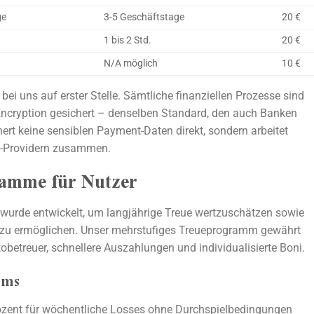
ge
3-5 Geschäftstage
20 €
1 bis 2 Std.
20 €
N/A möglich
10 €
 bei uns auf erster Stelle. Sämtliche finanziellen Prozesse sind
Encryption gesichert – denselben Standard, den auch Banken
ert keine sensiblen Payment-Daten direkt, sondern arbeitet
nt-Providern zusammen.
ramme für Nutzer
urde entwickelt, um langjährige Treue wertzuschätzen sowie
t zu ermöglichen. Unser mehrstufiges Treueprogramm gewährt
tobetreuer, schnellere Auszahlungen und individualisierte Boni.
mms
ozent für wöchentliche Losses ohne Durchspielbedingungen