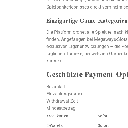
Spielbankerlebnisses direkt vom heimis
Einzigartige Game-Kategorien
Die Platform ordnet alle Spieltitel nach
finden. Angefangen bei Megaways-Slots
exklusiven Eigenentwicklungen – die Por
täglichen Turniere, bei welchen Gamer k
können.
Geschützte Payment-Opti
Bezahlart
Einzahlungsdauer
Withdrawal-Zeit
Mindestbetrag
Kreditkarten
Sofort
E-Wallets
Sofort