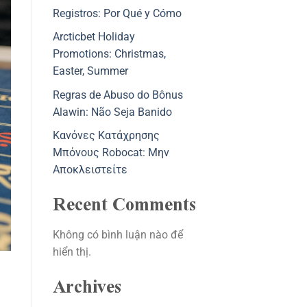
Registros: Por Qué y Cómo
Arcticbet Holiday
Promotions: Christmas,
Easter, Summer
Regras de Abuso do Bônus
Alawin: Não Seja Banido
Κανόνες Κατάχρησης
Μπόνους Robocat: Μην
Αποκλειστείτε
Recent Comments
Không có bình luận nào để
hiển thị.
Archives