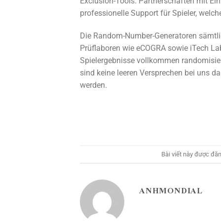
Exclusion-Tools. Partnerschaften mit E
professionelle Support für Spieler, welc
Die Random-Number-Generatoren sämtlic
Prüflaboren wie eCOGRA sowie iTech Labs z
Spielergebnisse vollkommen randomisiert
sind keine leeren Versprechen bei uns da
werden.
Bài viết này được đă
ANHMONDIAL