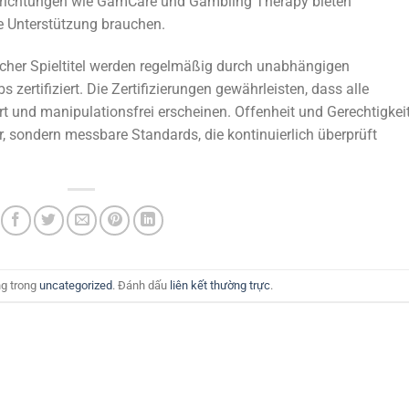
inrichtungen wie GamCare und Gambling Therapy bieten
he Unterstützung brauchen.
her Spieltitel werden regelmäßig durch unabhängigen
ertifiziert. Die Zertifizierungen gewährleisten, dass alle
 und manipulationsfrei erscheinen. Offenheit und Gerechtigkei
r, sondern messbare Standards, die kontinuierlich überprüft
ng trong
uncategorized
. Đánh dấu
liên kết thường trực
.