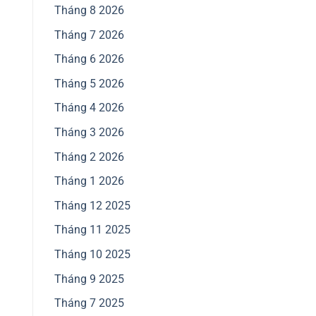
Tháng 8 2026
Tháng 7 2026
Tháng 6 2026
Tháng 5 2026
Tháng 4 2026
Tháng 3 2026
Tháng 2 2026
Tháng 1 2026
Tháng 12 2025
Tháng 11 2025
Tháng 10 2025
Tháng 9 2025
.
Tháng 7 2025