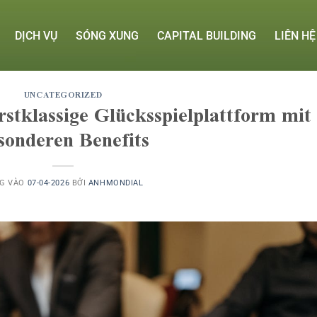
DỊCH VỤ
SÓNG XUNG
CAPITAL BUILDING
LIÊN HỆ
UNCATEGORIZED
rstklassige Glücksspielplattform mit
sonderen Benefits
G VÀO
07-04-2026
BỞI
ANHMONDIAL