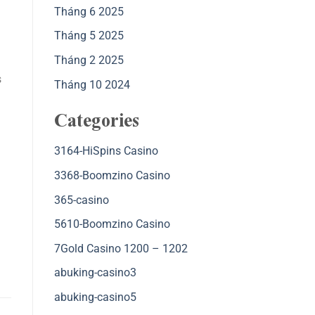
Tháng 6 2025
Tháng 5 2025
Tháng 2 2025
s
Tháng 10 2024
Categories
3164-HiSpins Casino
3368-Boomzino Casino
365-casino
5610-Boomzino Casino
7Gold Casino 1200 – 1202
abuking-casino3
abuking-casino5