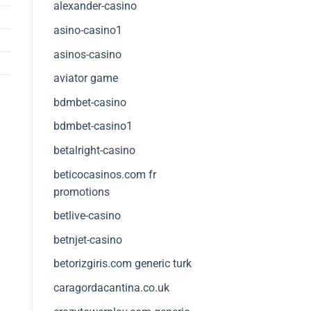
alexander-casino
asino-casino1
asinos-casino
aviator game
bdmbet-casino
bdmbet-casino1
betalright-casino
beticocasinos.com fr
promotions
betlive-casino
betnjet-casino
betorizgiris.com generic turk
caragordacantina.co.uk