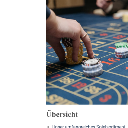
Übersicht
Unser umfangreiches Spielsortiment