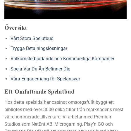
Översikt
Vårt Stora Spelutbud
Trygga Betalningslösningar
Välkomsterbjudande och Kontinuerliga Kampanjer
Spela Var Du Än Befinner Dig
Våra Engagemang för Spelansvar
Ett Omfattande Spelutbud
Hos detta spelsida har casinot omsorgsfullt byggt ett
bibliotek med över 3000 olika titlar från marknadens mest
välrenommerade tillverkare. Vi arbetar med Premium
Studios som NetEnt AB, Microgaming, Play’n GO och