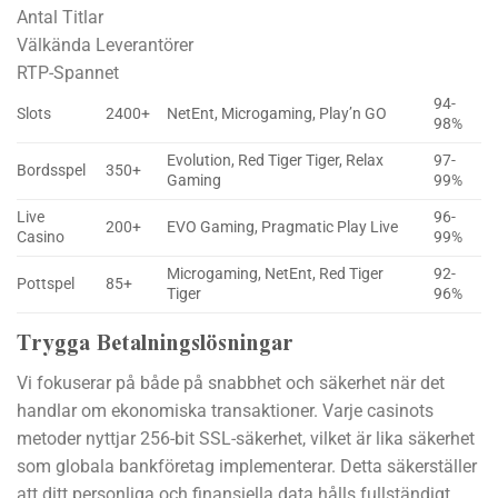
Antal Titlar
Välkända Leverantörer
RTP-Spannet
94-
Slots
2400+
NetEnt, Microgaming, Play’n GO
98%
Evolution, Red Tiger Tiger, Relax
97-
Bordsspel
350+
Gaming
99%
Live
96-
200+
EVO Gaming, Pragmatic Play Live
Casino
99%
Microgaming, NetEnt, Red Tiger
92-
Pottspel
85+
Tiger
96%
Trygga Betalningslösningar
Vi fokuserar på både på snabbhet och säkerhet när det
handlar om ekonomiska transaktioner. Varje casinots
metoder nyttjar 256-bit SSL-säkerhet, vilket är lika säkerhet
som globala bankföretag implementerar. Detta säkerställer
att ditt personliga och finansiella data hålls fullständigt