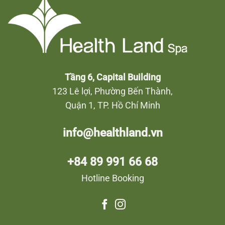
Tầng 6, Capital Building
123 Lê lợi, Phường Bến Thành,
Quận 1, TP. Hồ Chí Minh
info@healthland.vn
+84 89 991 66 68
Hotline Booking