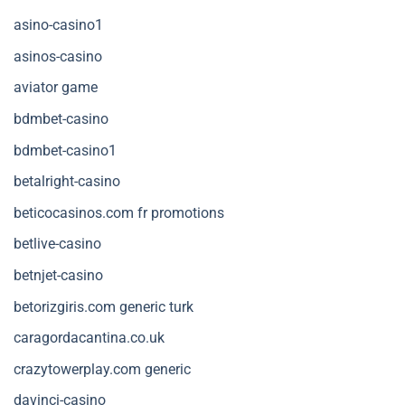
asino-casino1
asinos-casino
aviator game
bdmbet-casino
bdmbet-casino1
betalright-casino
beticocasinos.com fr promotions
betlive-casino
betnjet-casino
betorizgiris.com generic turk
caragordacantina.co.uk
crazytowerplay.com generic
davinci-casino