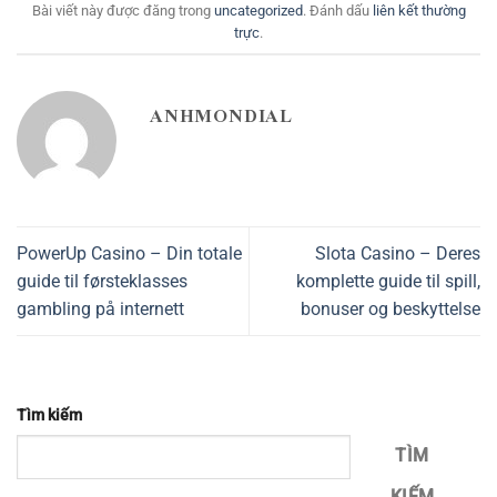
Bài viết này được đăng trong
uncategorized
. Đánh dấu
liên kết thường
trực
.
ANHMONDIAL
PowerUp Casino – Din totale
Slota Casino – Deres
guide til førsteklasses
komplette guide til spill,
gambling på internett
bonuser og beskyttelse
Tìm kiếm
TÌM
KIẾM