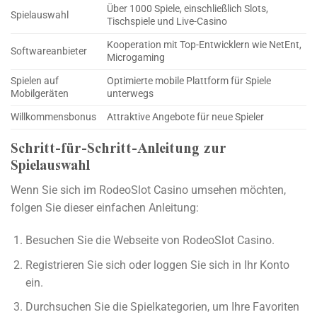
Über 1000 Spiele, einschließlich Slots,
Spielauswahl
Tischspiele und Live-Casino
Kooperation mit Top-Entwicklern wie NetEnt,
Softwareanbieter
Microgaming
Spielen auf
Optimierte mobile Plattform für Spiele
Mobilgeräten
unterwegs
Willkommensbonus
Attraktive Angebote für neue Spieler
Schritt-für-Schritt-Anleitung zur
Spielauswahl
Wenn Sie sich im RodeoSlot Casino umsehen möchten,
folgen Sie dieser einfachen Anleitung:
Besuchen Sie die Webseite von RodeoSlot Casino.
Registrieren Sie sich oder loggen Sie sich in Ihr Konto
ein.
Durchsuchen Sie die Spielkategorien, um Ihre Favoriten