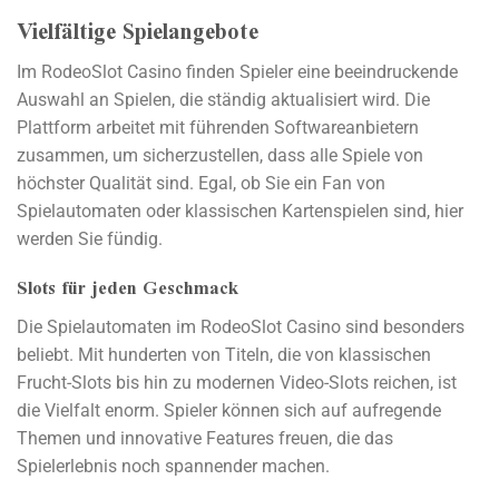
Vielfältige Spielangebote
Im RodeoSlot Casino finden Spieler eine beeindruckende
Auswahl an Spielen, die ständig aktualisiert wird. Die
Plattform arbeitet mit führenden Softwareanbietern
zusammen, um sicherzustellen, dass alle Spiele von
höchster Qualität sind. Egal, ob Sie ein Fan von
Spielautomaten oder klassischen Kartenspielen sind, hier
werden Sie fündig.
Slots für jeden Geschmack
Die Spielautomaten im RodeoSlot Casino sind besonders
beliebt. Mit hunderten von Titeln, die von klassischen
Frucht-Slots bis hin zu modernen Video-Slots reichen, ist
die Vielfalt enorm. Spieler können sich auf aufregende
Themen und innovative Features freuen, die das
Spielerlebnis noch spannender machen.