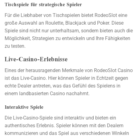
Tischspiele für strategische Spieler
Für die Liebhaber von Tischspielen bietet RodeoSlot eine
große Auswahl an Roulette, Blackjack und Poker. Diese
Spiele sind nicht nur unterhaltsam, sondern bieten auch die
Möglichkeit, Strategien zu entwickeln und Ihre Fähigkeiten
zu testen.
Live-Casino-Erlebnisse
Eines der herausragenden Merkmale von RodeoSlot Casino
ist das Live-Casino. Hier können Spieler in Echtzeit gegen
echte Dealer antreten, was das Gefühl des Spielens in
einem landbasierten Casino nachahmt.
Interaktive Spiele
Die Live-Casino-Spiele sind interaktiv und bieten ein
authentisches Erlebnis. Spieler können mit den Dealern
kommunizieren und das Spiel aus verschiedenen Winkeln