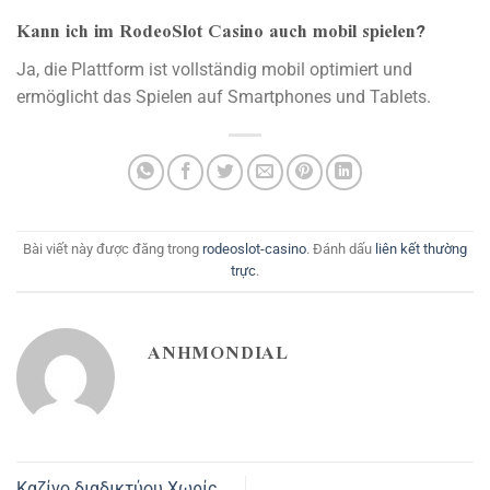
Kann ich im RodeoSlot Casino auch mobil spielen?
Ja, die Plattform ist vollständig mobil optimiert und
ermöglicht das Spielen auf Smartphones und Tablets.
Bài viết này được đăng trong
rodeoslot-casino
. Đánh dấu
liên kết thường
trực
.
ANHMONDIAL
Καζίνο διαδικτύου Χωρίς