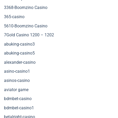
3368-Boomzino Casino
365-casino
5610-Boomzino Casino
7Gold Casino 1200 – 1202
abuking-casino3
abuking-casino5
alexander-casino
asino-casino1
asinos-casino
aviator game
bdmbet-casino
bdmbet-casino1
betalright-casino