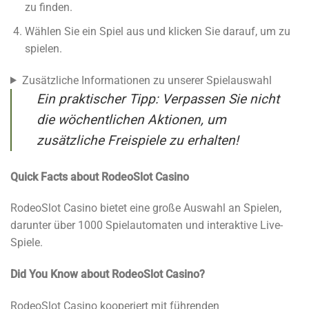
zu finden.
Wählen Sie ein Spiel aus und klicken Sie darauf, um zu
spielen.
Zusätzliche Informationen zu unserer Spielauswahl
Ein praktischer Tipp: Verpassen Sie nicht
die wöchentlichen Aktionen, um
zusätzliche Freispiele zu erhalten!
Quick Facts about RodeoSlot Casino
RodeoSlot Casino bietet eine große Auswahl an Spielen,
darunter über 1000 Spielautomaten und interaktive Live-
Spiele.
Did You Know about RodeoSlot Casino?
RodeoSlot Casino kooperiert mit führenden