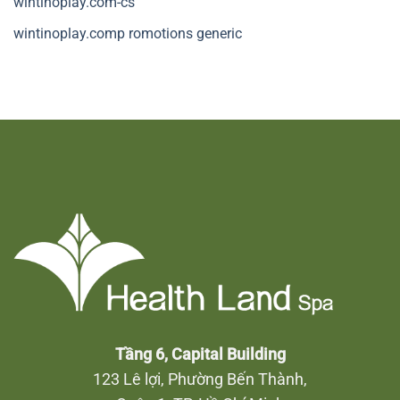
wintinoplay.com-cs
wintinoplay.comp romotions generic
Tầng 6, Capital Building
123 Lê lợi, Phường Bến Thành,