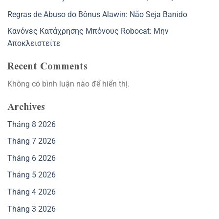
Regras de Abuso do Bônus Alawin: Não Seja Banido
Κανόνες Κατάχρησης Μπόνους Robocat: Μην
Αποκλειστείτε
Recent Comments
Không có bình luận nào để hiển thị.
Archives
Tháng 8 2026
Tháng 7 2026
Tháng 6 2026
Tháng 5 2026
Tháng 4 2026
Tháng 3 2026