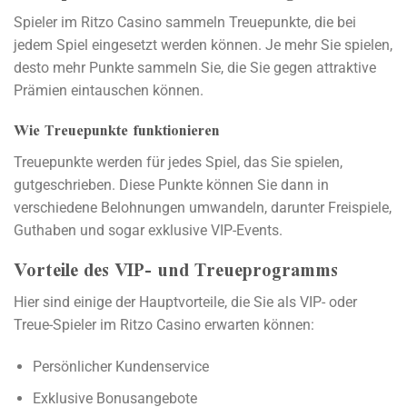
Spieler im Ritzo Casino sammeln Treuepunkte, die bei
jedem Spiel eingesetzt werden können. Je mehr Sie spielen,
desto mehr Punkte sammeln Sie, die Sie gegen attraktive
Prämien eintauschen können.
Wie Treuepunkte funktionieren
Treuepunkte werden für jedes Spiel, das Sie spielen,
gutgeschrieben. Diese Punkte können Sie dann in
verschiedene Belohnungen umwandeln, darunter Freispiele,
Guthaben und sogar exklusive VIP-Events.
Vorteile des VIP- und Treueprogramms
Hier sind einige der Hauptvorteile, die Sie als VIP- oder
Treue-Spieler im Ritzo Casino erwarten können:
Persönlicher Kundenservice
Exklusive Bonusangebote