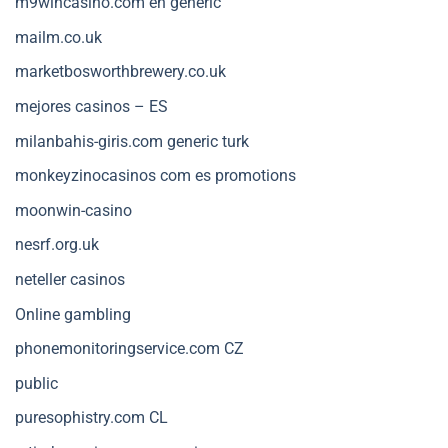
m9wincasino.com en generic
mailm.co.uk
marketbosworthbrewery.co.uk
mejores casinos – ES
milanbahis-giris.com generic turk
monkeyzinocasinos com es promotions
moonwin-casino
nesrf.org.uk
neteller casinos
Online gambling
phonemonitoringservice.com CZ
public
puresophistry.com CL