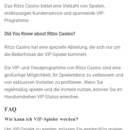
Das Ritzo Casino bietet eine Vielzahl von Spielen,
erstklassigen Kundenservice und spannende VIP-
Programme.
Did You Know about Ritzo Casino?
Ritzo Casino hat eine spezielle Abteilung, die sich nur um
die Bedürfnisse der VIP-Spieler kümmert.
Die VIP- und Treueprogramme von Ritzo Casino sind eine
großartige Möglichkeit, Ihr Spielerlebnis zu verbessern und
von exklusiven Vorteilen zu profitieren. Wenn Sie
regelmäßig spielen und die Vorteile nutzen, können Sie im
Handumdrehen VIP-Status erreichen.
FAQ
Wie kann ich VIP-Spieler werden?
Um VIP-Spieler zu werden, müssen Sie regelmäßig spielen