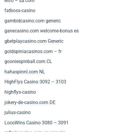
eltro – sa.com
fatboss-casino
gambidcasino.com generic
ganecasino.com welcome-bonus es
gbetplaycasino.com Generic
goldspiniacasinos.com – fr
gooniespinball.com CL
hahaspinnl.com NL
HighFlys Casino 3092 – 3103
highflys-casino
jokery-de-casino.com DE
julius-casino
LocoWins Casino 3080 – 3091