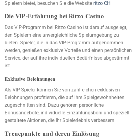
Spielern bietet, besuchen Sie die Website
ritzo CH
.
Die VIP-Erfahrung bei Ritzo Casino
Das VIP-Programm bei Ritzo Casino ist darauf ausgelegt,
den Spielern eine unvergleichliche Spielumgebung zu
bieten. Spieler, die in das VIP-Programm aufgenommen
werden, genießen exklusive Vorteile und einen persönlichen
Service, der auf ihre individuellen Bedürfnisse abgestimmt
ist.
Exklusive Belohnungen
Als VIP-Spieler können Sie von zahlreichen exklusiven
Belohnungen profitieren, die auf Ihre Spielgewohnheiten
zugeschnitten sind. Dazu gehören persönliche
Bonusangebote, individuelle Einzahlungsboni und speziell
gestaltete Aktionen, die Ihr Spielerlebnis verbessern.
Treuepunkte und deren Einlösung