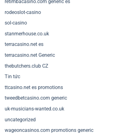
retimbacasino.com generic es
rodeoslot-casino
sol-casino
stanmerhouse.co.uk
terracasino.net es
terracasino.net Generic
thebutchers.club CZ
Tin tức
ttcasino.net es promotions
tweedbetcasino.com generic
uk-musicians-wanted.co.uk
uncategorized
wageoncasinos.com promotions generic