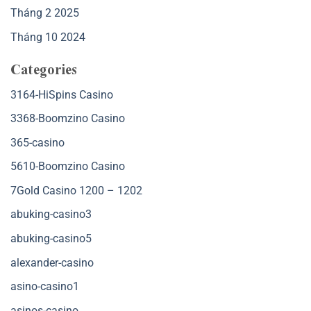
Tháng 2 2025
Tháng 10 2024
Categories
3164-HiSpins Casino
3368-Boomzino Casino
365-casino
5610-Boomzino Casino
7Gold Casino 1200 – 1202
abuking-casino3
abuking-casino5
alexander-casino
asino-casino1
asinos-casino