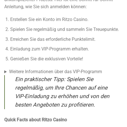
Anleitung, wie Sie sich anmelden können:
Erstellen Sie ein Konto im Ritzo Casino.
Spielen Sie regelmäßig und sammeln Sie Treuepunkte.
Erreichen Sie das erforderliche Punktelimit.
Einladung zum VIP-Programm erhalten.
Genießen Sie die exklusiven Vorteile!
Weitere Informationen über das VIP-Programm
Ein praktischer Tipp: Spielen Sie
regelmäßig, um Ihre Chancen auf eine
VIP-Einladung zu erhöhen und von den
besten Angeboten zu profitieren.
Quick Facts about Ritzo Casino