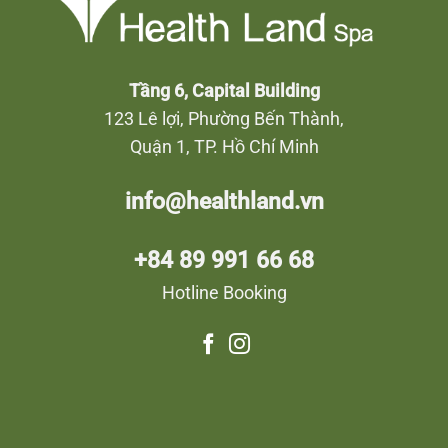
Tầng 6, Capital Building
123 Lê lợi, Phường Bến Thành,
Quận 1, TP. Hồ Chí Minh
info@healthland.vn
+84 89 991 66 68
Hotline Booking