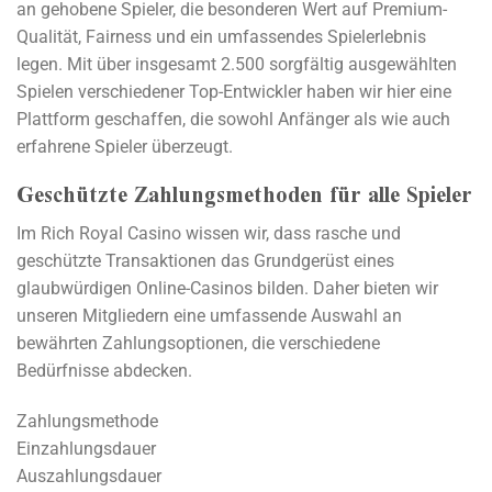
an gehobene Spieler, die besonderen Wert auf Premium-
Qualität, Fairness und ein umfassendes Spielerlebnis
legen. Mit über insgesamt 2.500 sorgfältig ausgewählten
Spielen verschiedener Top-Entwickler haben wir hier eine
Plattform geschaffen, die sowohl Anfänger als wie auch
erfahrene Spieler überzeugt.
Geschützte Zahlungsmethoden für alle Spieler
Im Rich Royal Casino wissen wir, dass rasche und
geschützte Transaktionen das Grundgerüst eines
glaubwürdigen Online-Casinos bilden. Daher bieten wir
unseren Mitgliedern eine umfassende Auswahl an
bewährten Zahlungsoptionen, die verschiedene
Bedürfnisse abdecken.
Zahlungsmethode
Einzahlungsdauer
Auszahlungsdauer