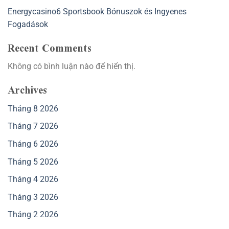
Energycasino6 Sportsbook Bónuszok és Ingyenes
Fogadások
Recent Comments
Không có bình luận nào để hiển thị.
Archives
Tháng 8 2026
Tháng 7 2026
Tháng 6 2026
Tháng 5 2026
Tháng 4 2026
Tháng 3 2026
Tháng 2 2026