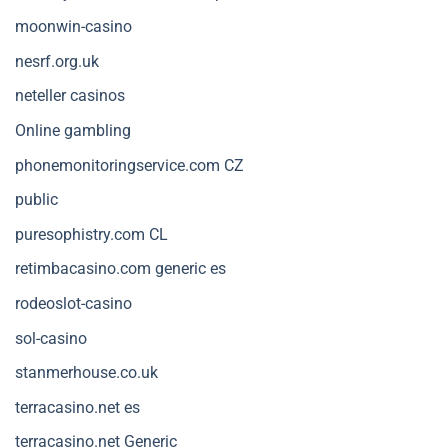
moonwin-casino
nesrf.org.uk
neteller casinos
Online gambling
phonemonitoringservice.com CZ
public
puresophistry.com CL
retimbacasino.com generic es
rodeoslot-casino
sol-casino
stanmerhouse.co.uk
terracasino.net es
terracasino.net Generic