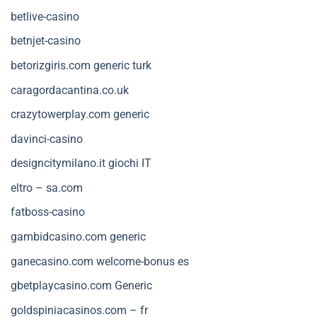
betlive-casino
betnjet-casino
betorizgiris.com generic turk
caragordacantina.co.uk
crazytowerplay.com generic
davinci-casino
designcitymilano.it giochi IT
eltro – sa.com
fatboss-casino
gambidcasino.com generic
ganecasino.com welcome-bonus es
gbetplaycasino.com Generic
goldspiniacasinos.com – fr