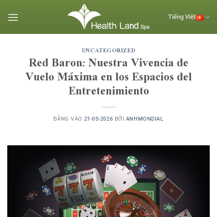
Bỏ
qua
Tiếng Việt
nội
dung
UNCATEGORIZED
Red Baron: Nuestra Vivencia de
Vuelo Máxima en los Espacios del
Entretenimiento
ĐĂNG VÀO
21-05-2026
BỞI
ANHMONDIAL