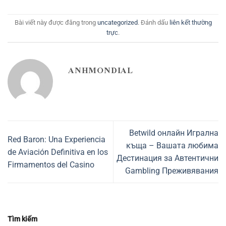
Bài viết này được đăng trong
uncategorized
. Đánh dấu
liên kết thường
trực
.
ANHMONDIAL
Betwild онлайн Игрална
Red Baron: Una Experiencia
къща – Вашата любима
de Aviación Definitiva en los
Дестинация за Автентични
Firmamentos del Casino
Gambling Преживявания
Tìm kiếm