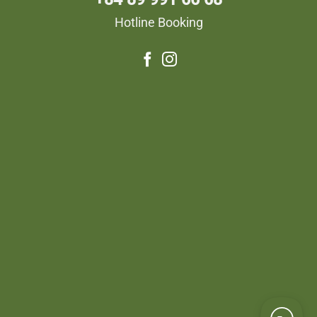
Hotline Booking