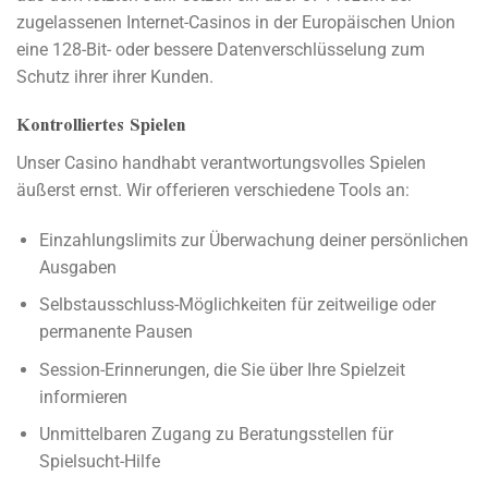
zugelassenen Internet-Casinos in der Europäischen Union
eine 128-Bit- oder bessere Datenverschlüsselung zum
Schutz ihrer ihrer Kunden.
Kontrolliertes Spielen
Unser Casino handhabt verantwortungsvolles Spielen
äußerst ernst. Wir offerieren verschiedene Tools an:
Einzahlungslimits zur Überwachung deiner persönlichen
Ausgaben
Selbstausschluss-Möglichkeiten für zeitweilige oder
permanente Pausen
Session-Erinnerungen, die Sie über Ihre Spielzeit
informieren
Unmittelbaren Zugang zu Beratungsstellen für
Spielsucht-Hilfe