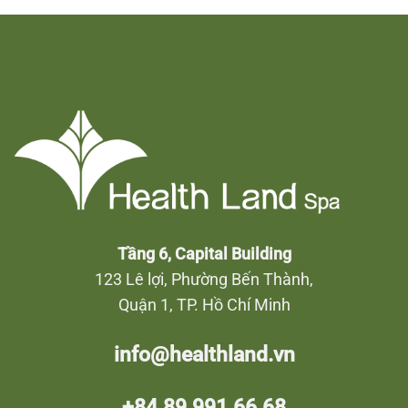
Tầng 6, Capital Building
123 Lê lợi, Phường Bến Thành,
Quận 1, TP. Hồ Chí Minh
info@healthland.vn
+84 89 991 66 68