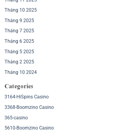
Tháng 10 2025
Tháng 9 2025
Tháng 7 2025
Tháng 6 2025
Tháng 5 2025
Tháng 2 2025
Tháng 10 2024
Categories
3164-HiSpins Casino
3368-Boomzino Casino
365-casino
5610-Boomzino Casino