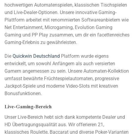
hochwertigen Automatenspielen, klassischen Tischspielen
und Live-Dealer-Optionen. Unsere innovative Gaming-
Plattform arbeitet mit renommierten Softwareanbietern wie
Net Entertainment, Microgaming, Evolution Gaming
Gaming und PP Play zusammen, um dir ein facettenreiches
Gaming-Erlebnis zu gewährleisten.
Die
Quickwin Deutschland
Platform wurde eigens
entwickelt, um sowohl Anfängern als auch versierten
Gamern angemessen zu sein. Unsere Automaten-Kollektion
umfasst bewährte Früchtespielautomaten, progressive
Jackpot-Spiele und moderne Video-Slots mit kreativen
Bonusfunktionen.
Live-Gaming-Bereich
Unser Live-Bereich hebt sich dank kompetente Dealer und
HD Übertragungsqualität aus. Wir offerieren 21,
klassisches Roulette, Baccarat und diverse Poker-Varianten