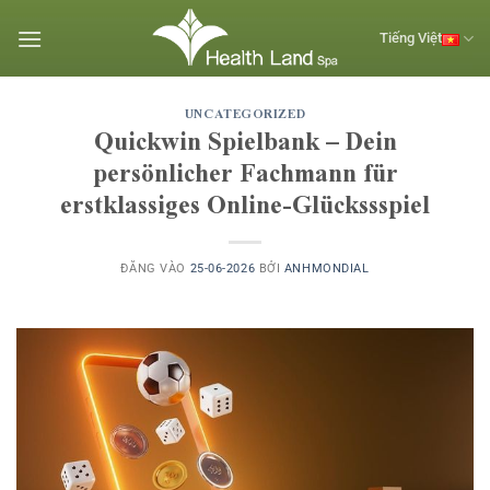
Bỏ
qua
Tiếng Việt
nội
dung
UNCATEGORIZED
Quickwin Spielbank – Dein
persönlicher Fachmann für
erstklassiges Online-Glückssspiel
ĐĂNG VÀO
25-06-2026
BỞI
ANHMONDIAL