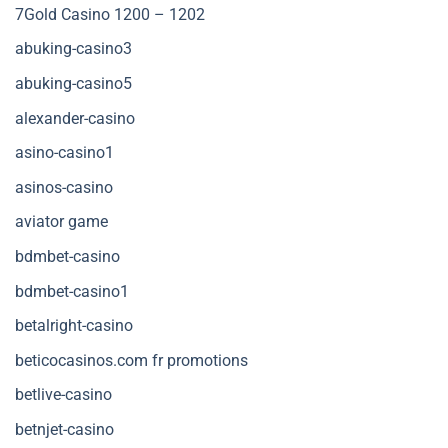
7Gold Casino 1200 – 1202
abuking-casino3
abuking-casino5
alexander-casino
asino-casino1
asinos-casino
aviator game
bdmbet-casino
bdmbet-casino1
betalright-casino
beticocasinos.com fr promotions
betlive-casino
betnjet-casino