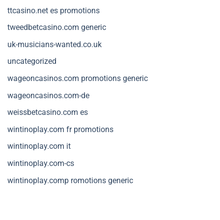
ttcasino.net es promotions
tweedbetcasino.com generic
uk-musicians-wanted.co.uk
uncategorized
wageoncasinos.com promotions generic
wageoncasinos.com-de
weissbetcasino.com es
wintinoplay.com fr promotions
wintinoplay.com it
wintinoplay.com-cs
wintinoplay.comp romotions generic