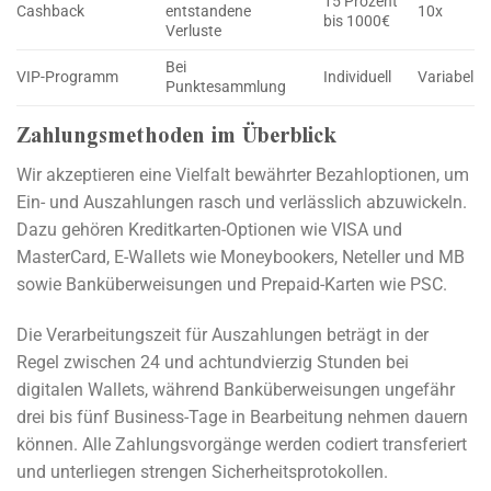
15 Prozent
Cashback
entstandene
10x
bis 1000€
Verluste
Bei
VIP-Programm
Individuell
Variabel
Punktesammlung
Zahlungsmethoden im Überblick
Wir akzeptieren eine Vielfalt bewährter Bezahloptionen, um
Ein- und Auszahlungen rasch und verlässlich abzuwickeln.
Dazu gehören Kreditkarten-Optionen wie VISA und
MasterCard, E-Wallets wie Moneybookers, Neteller und MB
sowie Banküberweisungen und Prepaid-Karten wie PSC.
Die Verarbeitungszeit für Auszahlungen beträgt in der
Regel zwischen 24 und achtundvierzig Stunden bei
digitalen Wallets, während Banküberweisungen ungefähr
drei bis fünf Business-Tage in Bearbeitung nehmen dauern
können. Alle Zahlungsvorgänge werden codiert transferiert
und unterliegen strengen Sicherheitsprotokollen.