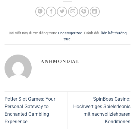
Bài viết này được đăng trong
uncategorized
. Đánh dấu
liên kết thường
trực
.
ANHMONDIAL
Potter Slot Games: Your
SpinBoss Casino:
Personal Gateway to
Hochwertiges Spielerlebnis
Enchanted Gambling
mit nachvollziehbaren
Experience
Konditionen