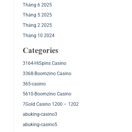
Tháng 6 2025
Tháng 5 2025
Tháng 2 2025
Tháng 10 2024
Categories
3164-HiSpins Casino
3368-Boomzino Casino
365-casino
5610-Boomzino Casino
7Gold Casino 1200 – 1202
abuking-casino3
abuking-casino5