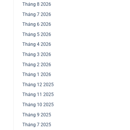
Tháng 8 2026
Tháng 7 2026
Tháng 6 2026
Tháng 5 2026
Tháng 4 2026
Tháng 3 2026
Tháng 2 2026
Tháng 1 2026
Tháng 12 2025
Tháng 11 2025
Tháng 10 2025
Tháng 9 2025
Tháng 7 2025