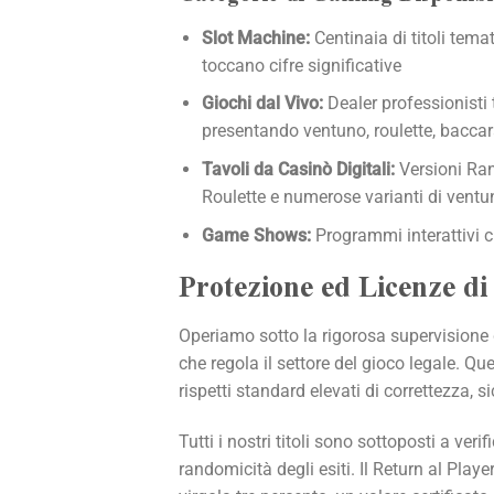
Slot Machine:
Centinaia di titoli tema
toccano cifre significative
Giochi dal Vivo:
Dealer professionisti
presentando ventuno, roulette, baccar
Tavoli da Casinò Digitali:
Versioni Ran
Roulette e numerose varianti di ventu
Game Shows:
Programmi interattivi
Protezione ed Licenze di
Operiamo sotto la rigorosa supervisione 
che regola il settore del gioco legale. Qu
rispetti standard elevati di correttezza, s
Tutti i nostri titoli sono sottoposti a ver
randomicità degli esiti. Il Return al Pla