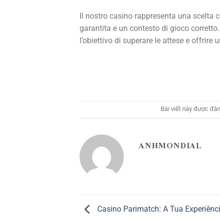
Il nostro casino rappresenta una scelta c
garantita e un contesto di gioco corrett
l’obiettivo di superare le attese e offrire
Bài viết này được đă
ANHMONDIAL
Casino Parimatch: A Tua Experiênc