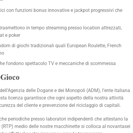
tici con funzioni bonus innovative e jackpot progressivi che
 trasmettono in tempo streaming presso location attrezzati,
at e poker
dom di giochi tradizionali quali European Roulette, French
no
 che fondono spettacolo TV e meccaniche di scommessa
 Gioco
dell’Agenzia delle Dogane e dei Monopoli (ADM), l’ente italiana
esta licenza garantisce che ogni aspetto della nostra attività
icurezza del cliente e prevenzione del riciclaggio di capitali.
ifiche periodiche presso laboratori indipendenti che attestano la
yer (RTP) medio delle nostre macchinette si colloca al novantasei