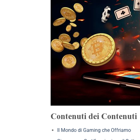
Contenuti dei Contenuti
Il Mondo di Gaming che Offriamo