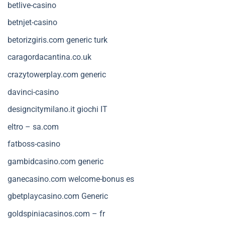
betlive-casino
betnjet-casino
betorizgiris.com generic turk
caragordacantina.co.uk
crazytowerplay.com generic
davinci-casino
designcitymilano.it giochi IT
eltro – sa.com
fatboss-casino
gambidcasino.com generic
ganecasino.com welcome-bonus es
gbetplaycasino.com Generic
goldspiniacasinos.com – fr