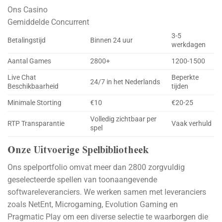
Ons Casino
Gemiddelde Concurrent
3-5
Betalingstijd
Binnen 24 uur
werkdagen
Aantal Games
2800+
1200-1500
Live Chat
Beperkte
24/7 in het Nederlands
Beschikbaarheid
tijden
Minimale Storting
€10
€20-25
Volledig zichtbaar per
RTP Transparantie
Vaak verhuld
spel
Onze Uitvoerige Spelbibliotheek
Ons spelportfolio omvat meer dan 2800 zorgvuldig
geselecteerde spellen van toonaangevende
softwareleveranciers. We werken samen met leveranciers
zoals NetEnt, Microgaming, Evolution Gaming en
Pragmatic Play om een diverse selectie te waarborgen die