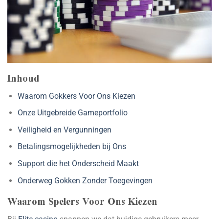
Inhoud
Waarom Gokkers Voor Ons Kiezen
Onze Uitgebreide Gameportfolio
Veiligheid en Vergunningen
Betalingsmogelijkheden bij Ons
Support die het Onderscheid Maakt
Onderweg Gokken Zonder Toegevingen
Waarom Spelers Voor Ons Kiezen