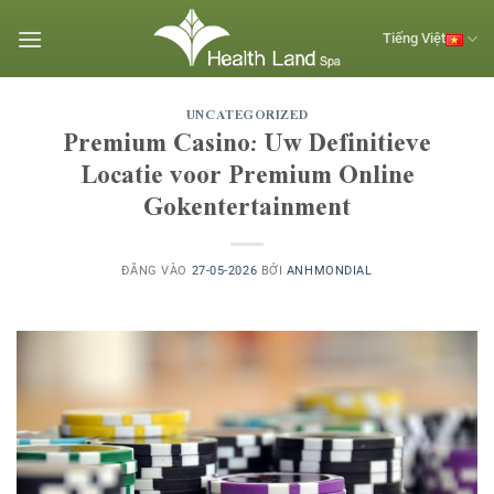
Bỏ
qua
Tiếng Việt
nội
dung
UNCATEGORIZED
Premium Casino: Uw Definitieve
Locatie voor Premium Online
Gokentertainment
ĐĂNG VÀO
27-05-2026
BỞI
ANHMONDIAL