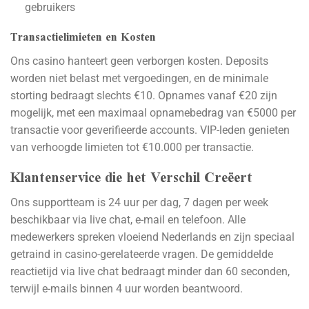
gebruikers
Transactielimieten en Kosten
Ons casino hanteert geen verborgen kosten. Deposits
worden niet belast met vergoedingen, en de minimale
storting bedraagt slechts €10. Opnames vanaf €20 zijn
mogelijk, met een maximaal opnamebedrag van €5000 per
transactie voor geverifieerde accounts. VIP-leden genieten
van verhoogde limieten tot €10.000 per transactie.
Klantenservice die het Verschil Creëert
Ons supportteam is 24 uur per dag, 7 dagen per week
beschikbaar via live chat, e-mail en telefoon. Alle
medewerkers spreken vloeiend Nederlands en zijn speciaal
getraind in casino-gerelateerde vragen. De gemiddelde
reactietijd via live chat bedraagt minder dan 60 seconden,
terwijl e-mails binnen 4 uur worden beantwoord.