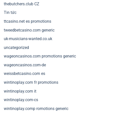
thebutchers.club CZ
Tin tức
ttcasino.net es promotions
tweedbetcasino.com generic
uk-musicians-wanted.co.uk
uncategorized
wageoncasinos.com promotions generic
wageoncasinos.com-de
weissbetcasino.com es
wintinoplay.com fr promotions
wintinoplay.com it
wintinoplay.com-cs
wintinoplay.comp romotions generic