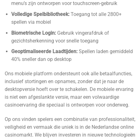
menu’s zijn ontworpen voor touchscreen-gebruik
Volledige Spelbibliotheek:
Toegang tot alle 2800+
spellen via mobiel
Biometrische Login:
Gebruik vingerafdruk of
gezichtsherkenning voor snelle toegang
Geoptimaliseerde Laadtijden:
Spellen laden gemiddeld
40% sneller dan op desktop
Ons mobiele platform ondersteunt ook alle betaalfuncties,
inclusief stortingen en opnames, zonder dat je naar de
desktopversie hoeft over te schakelen. De mobiele ervaring
is niet een afgeslankte versie, maar een volwaardige
casinoervaring die speciaal is ontworpen voor onderweg.
Op ons vinden spelers een combinatie van professionaliteit,
veiligheid en vermaak die uniek is in de Nederlandse online
casinomarkt. We blijven investeren in nieuwe technologieën