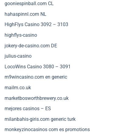
gooniespinball.com CL
hahaspinnl.com NL
HighFlys Casino 3092 – 3103
highflys-casino
jokery-de-casino.com DE
julius-casino
LocoWins Casino 3080 – 3091
m9wincasino.com en generic
mailm.co.uk
marketbosworthbrewery.co.uk
mejores casinos – ES
milanbahis-giris.com generic turk
monkeyzinocasinos com es promotions