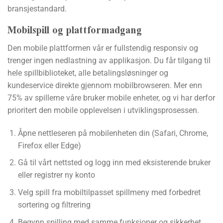
bransjestandard.
Mobilspill og plattformadgang
Den mobile plattformen vår er fullstendig responsiv og
trenger ingen nedlastning av applikasjon. Du får tilgang til
hele spillbiblioteket, alle betalingsløsninger og
kundeservice direkte gjennom mobilbrowseren. Mer enn
75% av spillerne våre bruker mobile enheter, og vi har derfor
prioritert den mobile opplevelsen i utviklingsprosessen.
Åpne nettleseren på mobilenheten din (Safari, Chrome,
Firefox eller Edge)
Gå til vårt nettsted og logg inn med eksisterende bruker
eller registrer ny konto
Velg spill fra mobiltilpasset spillmeny med forbedret
sortering og filtrering
Begynn spilling med samme funksjoner og sikkerhet