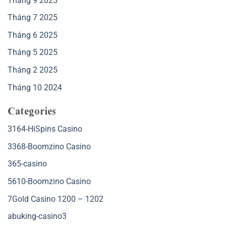
Tháng 9 2025
Tháng 7 2025
Tháng 6 2025
Tháng 5 2025
Tháng 2 2025
Tháng 10 2024
Categories
3164-HiSpins Casino
3368-Boomzino Casino
365-casino
5610-Boomzino Casino
7Gold Casino 1200 – 1202
abuking-casino3