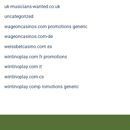
uk-musicians-wanted.co.uk
uncategorized
wageoncasinos.com promotions generic
wageoncasinos.com-de
weissbetcasino.com es
wintinoplay.com fr promotions
wintinoplay.com it
wintinoplay.com-cs
wintinoplay.comp romotions generic