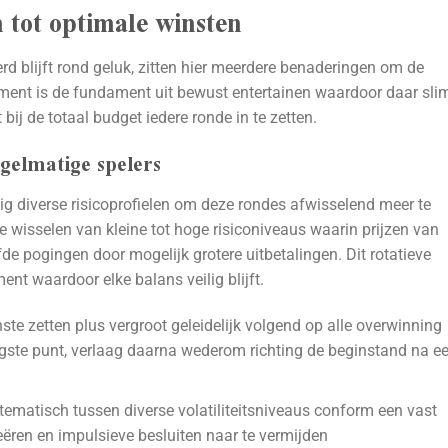
n tot optimale winsten
d blijft rond geluk, zitten hier meerdere benaderingen om de
ent is de fundament uit bewust entertainen waardoor daar sli
bij de totaal budget iedere ronde in te zetten.
gelmatige spelers
ig diverse risicoprofielen om deze rondes afwisselend meer te
wisselen van kleine tot hoge risiconiveaus waarin prijzen van
de pogingen door mogelijk grotere uitbetalingen. Dit rotatieve
nt waardoor elke balans veilig blijft.
inste zetten plus vergroot geleidelijk volgend op alle overwinning
gste punt, verlaag daarna wederom richting de beginstand na e
tematisch tussen diverse volatiliteitsniveaus conform een vast
reëren en impulsieve besluiten naar te vermijden