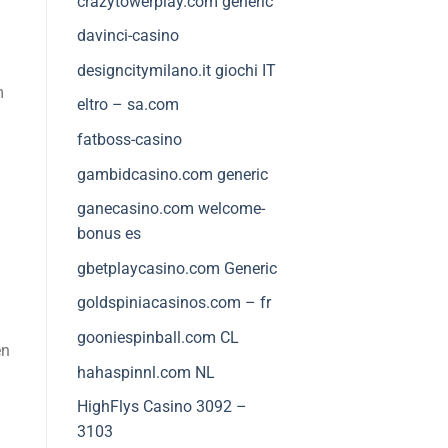
crazytowerplay.com generic
davinci-casino
designcitymilano.it giochi IT
m
eltro – sa.com
fatboss-casino
gambidcasino.com generic
ganecasino.com welcome-
bonus es
gbetplaycasino.com Generic
goldspiniacasinos.com – fr
gooniespinball.com CL
en
hahaspinnl.com NL
HighFlys Casino 3092 –
3103