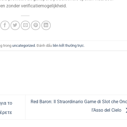
en zonder verificatiemogelijkheid.
ng trong
uncategorized
. Đánh dấu
liên kết thường trực
.
Red Baron: Il Straordinario Game di Slot che On
για το
l’Asso del Cielo
Ξέρετε