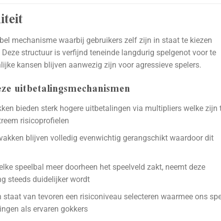
iteit
abel mechanisme waarbij gebruikers zelf zijn in staat te kiezen
 Deze structuur is verfijnd teneinde langdurig spelgenot voor te
ijke kansen blijven aanwezig zijn voor agressieve spelers.
eze uitbetalingsmechanismen
ken bieden sterk hogere uitbetalingen via multipliers welke zijn 
treem risicoprofielen
vakken blijven volledig evenwichtig gerangschikt waardoor dit
lke speelbal meer doorheen het speelveld zakt, neemt deze
 steeds duidelijker wordt
n staat van tevoren een risiconiveau selecteren waarmee ons spe
lingen als ervaren gokkers