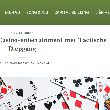
DỊCH VỤ
SÓNG XUNG
CAPITAL BUILDING
LIÊN HỆ
UNCATEGORIZED
Casino-entertainment met Tactische
Diepgang
G VÀO
30-05-2026
BỞI
ANHMONDIAL