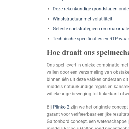
Deze rekenkundige grondslagen onder
Winststructuur met volatiliteit
Geteste spelstrategieën om maximale
Technische specificaties en RTP-waa
Hoe draait ons spelmech
Ons spel levert ‘n unieke combinatie me
vallen door een verzameling van obstakels
binnen één uit deze vakken onderaan dit 
middels natuurkundige regels en kansreke
willekeurige beweging tot linkerkant ofwe
Bij
Plinko 2
zijn we het originele concept
garant voor verifieerbaar eerlijke resulta
Galtonbord concept, een wetenschappelij
middels Francis Galton rond negentienh