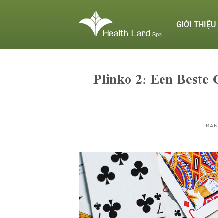
Bỏ
qua
GIỚI THIỆU
nội
dung
Plinko 2: Een Beste 
ĐĂN